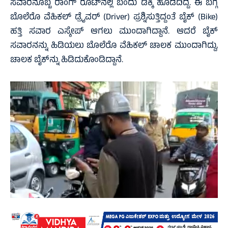
ಸವಾರನೊಬ್ಬ ರಾಂಗ್ ರೂಟ್‍ನಲ್ಲಿ ಬಂದು ಡಿಕ್ಕಿ ಹೊಡೆದಿದ್ದ. ಈ ಬಗ್ಗೆ
ಬೊಲೆರೊ ವೆಹಿಕಲ್‌ ಡ್ರೈವರ್ (Driver) ಪ್ರಶ್ನಿಸುತ್ತಿದ್ದಂತೆ ಬೈಕ್ (Bike)
ಹತ್ತಿ ಸವಾರ ಎಸ್ಕೇಪ್ ಆಗಲು ಮುಂದಾಗಿದ್ದಾನೆ. ಆದರೆ ಬೈಕ್
ಸವಾರನನ್ನು ಹಿಡಿಯಲು ಬೊಲೆರೊ ವೆಹಿಕಲ್‌ ಚಾಲಕ ಮುಂದಾಗಿದ್ದು,
ಚಾಲಕ ಬೈಕ್‍ನ್ನು ಹಿಡಿದುಕೊಂಡಿದ್ದಾನೆ.