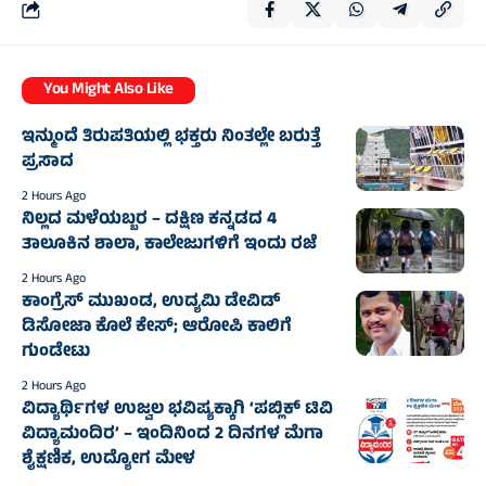
You Might Also Like
ಇನ್ಮುಂದೆ ತಿರುಪತಿಯಲ್ಲಿ ಭಕ್ತರು ನಿಂತಲ್ಲೇ ಬರುತ್ತೆ
ಪ್ರಸಾದ
2 Hours Ago
ನಿಲ್ಲದ ಮಳೆಯಬ್ಬರ – ದಕ್ಷಿಣ ಕನ್ನಡದ 4
ತಾಲೂಕಿನ ಶಾಲಾ, ಕಾಲೇಜುಗಳಿಗೆ ಇಂದು ರಜೆ
2 Hours Ago
ಕಾಂಗ್ರೆಸ್‌ ಮುಖಂಡ, ಉದ್ಯಮಿ ಡೇವಿಡ್‌
ಡಿಸೋಜಾ ಕೊಲೆ ಕೇಸ್;‌ ಆರೋಪಿ ಕಾಲಿಗೆ
ಗುಂಡೇಟು
2 Hours Ago
ವಿದ್ಯಾರ್ಥಿಗಳ ಉಜ್ವಲ ಭವಿಷ್ಯಕ್ಕಾಗಿ ‘ಪಬ್ಲಿಕ್ ಟಿವಿ
ವಿದ್ಯಾಮಂದಿರ’ – ಇಂದಿನಿಂದ 2 ದಿನಗಳ ಮೆಗಾ
ಶೈಕ್ಷಣಿಕ, ಉದ್ಯೋಗ ಮೇಳ