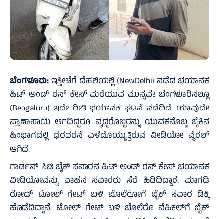
ಬೆಂಗಳೂರು:
ಇತ್ತೀಚೆಗೆ ದೆಹಲಿಯಲ್ಲಿ (NewDelhi) ನಡೆದ ಭಯಾನಕ
ಹಿಟ್ ಅಂಡ್ ರನ್ ಕೇಸ್ ಮರೆಯುವ ಮುನ್ನವೇ ಬೆಂಗಳೂರಿನಲ್ಲೂ
(Bengaluru) ಇದೇ ರೀತಿ ಭಯಾನಕ ಘಟನೆ ನಡೆದಿದೆ. ಯಾವುದೇ
ಪ್ರಾಣಾಪಾಯ ಆಗದಿದ್ದರೂ ವೃದ್ಧರೊಬ್ಬರನ್ನು ಯುವಕನೊಬ್ಬ ಬೈಕಿನ
ಹಿಂಭಾಗದಲ್ಲಿ ಧರಧರನೆ ಎಳೆದೊಯ್ಯುತ್ತಿರುವ ವೀಡಿಯೋ ವೈರಲ್
ಆಗಿದೆ.
ಗಾರ್ಡನ್ ಸಿಟಿ ಬೈಕ್ ಸವಾರನ ಹಿಟ್ ಅಂಡ್ ರನ್ ಕೇಸ್ ಭಯಾನಕ
ವೀಡಿಯೋವನ್ನು ವಾಹನ ಸವಾರರು ಸೆರೆ ಹಿಡಿದಿದ್ದಾರೆ. ಮಾಗಡಿ
ರೋಡ್ ಟೋಲ್ ಗೇಟ್ ಬಳಿ ಬೊಲೆರೋಗೆ ಬೈಕ್ ಸವಾರ ಡಿಕ್ಕಿ
ಹೊಡೆದಿದ್ದಾನೆ. ಟೋಲ್ ಗೇಟ್ ಬಳಿ ಬೊಲೆರೊ ವೆಹಿಕಲ್‌ಗೆ ಬೈಕ್