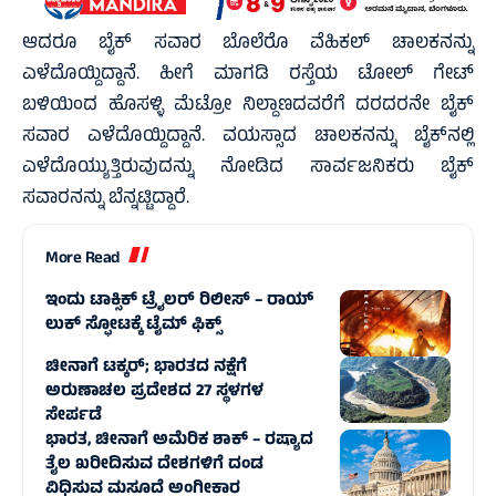
ಆದರೂ ಬೈಕ್ ಸವಾರ ಬೊಲೆರೊ ವೆಹಿಕಲ್‌ ಚಾಲಕನನ್ನು
ಎಳೆದೊಯ್ದಿದ್ದಾನೆ. ಹೀಗೆ ಮಾಗಡಿ ರಸ್ತೆಯ ಟೋಲ್ ಗೇಟ್
ಬಳಿಯಿಂದ ಹೊಸಳ್ಳಿ ಮೆಟ್ರೋ ನಿಲ್ದಾಣದವರೆಗೆ ದರದರನೇ ಬೈಕ್
ಸವಾರ ಎಳೆದೊಯ್ದಿದ್ದಾನೆ. ವಯಸ್ಸಾದ ಚಾಲಕನನ್ನು ಬೈಕ್‍ನಲ್ಲಿ
ಎಳೆದೊಯ್ಯುತ್ತಿರುವುದನ್ನು ನೋಡಿದ ಸಾರ್ವಜನಿಕರು ಬೈಕ್
ಸವಾರನನ್ನು ಬೆನ್ನಟ್ಟಿದ್ದಾರೆ.
More Read
ಇಂದು ಟಾಕ್ಸಿಕ್ ಟ್ರೈಲರ್ ರಿಲೀಸ್‌ – ರಾಯ್‌
ಲುಕ್ ಸ್ಫೋಟಕ್ಕೆ ಟೈಮ್‌ ಫಿಕ್ಸ್‌
ಚೀನಾಗೆ ಟಕ್ಕರ್‌; ಭಾರತದ ನಕ್ಷೆಗೆ
ಅರುಣಾಚಲ ಪ್ರದೇಶದ 27 ಸ್ಥಳಗಳ
ಸೇರ್ಪಡೆ
ಭಾರತ, ಚೀನಾಗೆ ಅಮೆರಿಕ ಶಾಕ್‌ – ರಷ್ಯಾದ
ತೈಲ ಖರೀದಿಸುವ ದೇಶಗಳಿಗೆ ದಂಡ
ವಿಧಿಸುವ ಮಸೂದೆ ಅಂಗೀಕಾರ