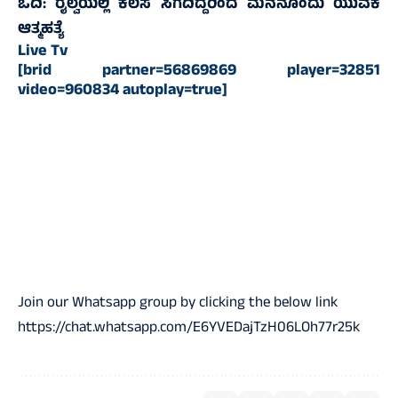
ಓದಿ:
ರೈಲ್ವೆಯಲ್ಲಿ ಕೆಲಸ ಸಿಗದಿದ್ದರಿಂದ ಮನನೊಂದು ಯುವಕ
ಆತ್ಮಹತ್ಯೆ
Live Tv
[brid partner=56869869 player=32851
video=960834 autoplay=true]
Join our Whatsapp group by clicking the below link
https://chat.whatsapp.com/E6YVEDajTzH06LOh77r25k