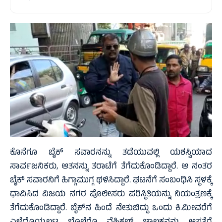
ಕೊನೆಗೂ ಬೈಕ್ ಸವಾರನನ್ನು ತಡೆಯುವಲ್ಲಿ ಯಶಸ್ವಿಯಾದ
ಸಾರ್ವಜನಿಕರು, ಆತನನ್ನು ತರಾಟೆಗೆ ತೆಗೆದುಕೊಂಡಿದ್ದಾರೆ. ಆ ನಂತರ
ಬೈಕ್ ಸವಾರನಿಗೆ ಹಿಗ್ಗಾಮುಗ್ಗ ಥಳಿಸಿದ್ದಾರೆ. ಘಟನೆಗೆ ಸಂಬಂಧಿಸಿ ಸ್ಥಳಕ್ಕೆ
ಧಾವಿಸಿದ ವಿಜಯ ನಗರ ಪೊಲೀಸರು ಪರಿಸ್ಥಿತಿಯನ್ನು ನಿಯಂತ್ರಣಕ್ಕೆ
ತೆಗೆದುಕೊಂಡಿದ್ದಾರೆ. ಬೈಕ್‍ನ ಹಿಂದೆ ನೇತುಬಿದ್ದು ಒಂದು ಕಿ.ಮೀವರೆಗೆ