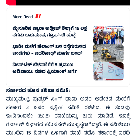
More Read
ಮೈಸೂರಿನ ಪ್ಯಾರಾ ಅಥ್ಲೀಟ್ ಶಿಲ್ಪಾಗೆ 15 ಲಕ್ಷ
ನಗದು ಬಹುಮಾನ, ಗ್ರೂಪ್-ಬಿ ಹುದ್ದೆ
ಭಾರೀ ಮಳೆಗೆ ಹೆಲಾಂಗ್ ಬಳಿ ರಸ್ತೆಗುರುಳಿದ
ಬಂಡೆಗಳು – ಬದರಿನಾಥ್‌ ಮಾರ್ಗ ಬಂದ್‌
ಡೀಪ್‌ಟೆಕ್ ಬೆಳವಣಿಗೆಗೆ 5 ಪ್ರಮುಖ
ಅಡಿಪಾಯ: ಸಚಿವ ಪ್ರಿಯಾಂಕ್ ಖರ್ಗೆ
ಸರ್ಕಾರದ ಹೊಸ ತನಿಖಾ ಸಮಿತಿ:
ಮುಖ್ಯಮಂತ್ರಿ ಪುಷ್ಕರ್ ಸಿಂಗ್ ಧಾಮಿ ಅವರ ಆದೇಶದ ಮೇರೆಗೆ
ಸರ್ಕಾರ 3 ಜನರ ಪ್ರತ್ಯೇಕ ಸಮಿತಿ ರಚಿಸಿದೆ. ಈ ತಂಡವು
ಇಂದಿನಿಂದಲೇ (ಜು.8) ತನಿಖೆಯನ್ನು ಶುರು ಮಾಡಿದೆ. ಇದಕ್ಕೆ
ಗರ್ವಾಲ್ ವಿಭಾಗದ ಕಮಿಷನರ್ ಮುಖ್ಯಸ್ಥರಾಗಿದ್ದಾರೆ. ಈ ಸಮಿತಿಯು
ಮುಂದಿನ 15 ದಿನಗಳ ಒಳಗಾಗಿ ತನಿಖೆ ನಡೆಸಿ ಸರ್ಕಾರಕ್ಕೆ ವರದಿ