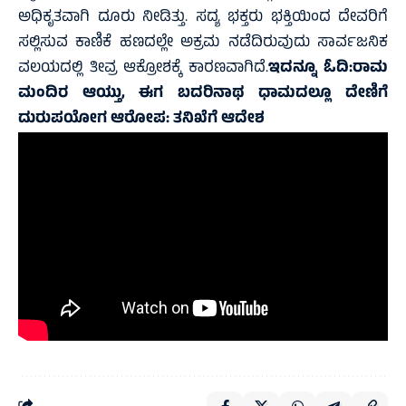
ಅಧಿಕೃತವಾಗಿ ದೂರು ನೀಡಿತ್ತು. ಸದ್ಯ ಭಕ್ತರು ಭಕ್ತಿಯಿಂದ ದೇವರಿಗೆ
ಸಲ್ಲಿಸುವ ಕಾಣಿಕೆ ಹಣದಲ್ಲೇ ಅಕ್ರಮ ನಡೆದಿರುವುದು ಸಾರ್ವಜನಿಕ
ವಲಯದಲ್ಲಿ ತೀವ್ರ ಆಕ್ರೋಶಕ್ಕೆ ಕಾರಣವಾಗಿದೆ.
ಇದನ್ನೂ ಓದಿ:
ರಾಮ
ಮಂದಿರ ಆಯ್ತು, ಈಗ ಬದರಿನಾಥ ಧಾಮದಲ್ಲೂ ದೇಣಿಗೆ
ದುರುಪಯೋಗ ಆರೋಪ: ತನಿಖೆಗೆ ಆದೇಶ