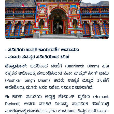
– ಸಮಿತಿಯ ಖಾಸಗಿ ಕಾರ್ಯದರ್ಶಿ ಅಮಾನತು
– ಮೂರು ಸದಸ್ಯರ ಸಮಿತಿಯಿಂದ ತನಿಖೆ
ಡೆಹ್ರಾಡೂನ್:
ಬದರಿನಾಥ ದೇಣಿಗೆ (Badrinath Dham) ಹಣ
ಕಳ್ಳತನ ಆರೋಪಕ್ಕೆ ಸಂಬಂಧಿಸಿದಂತೆ ಸಿಎಂ ಪುಷ್ಕರ್ ಸಿಂಗ್ ಧಾಮಿ
(Pushkar Singh Dham) ಅವರು ಉನ್ನತ ಮಟ್ಟದ ತನಿಖೆಗೆ
ಆದೇಶಿಸಿದ್ದು, ಮೂರು ಜನರ ವಿಶೇಷ ಸಮಿತಿ ರಚಿಸಲಾಗಿದೆ.
ಈ ಕುರಿತು ಸಮಿತಿಯ ಅಧ್ಯಕ್ಷ ಹೇಮಂತ್ ದ್ವಿವೇದಿ (Hemant
Dwivedi) ಅವರು ಮಾಹಿತಿ ನೀಡಿದ್ದು, ಪ್ರಾಥಮಿಕ ತನಿಖೆಯಲ್ಲಿ
ಮೇಲ್ನೋಟಕ್ಕೆ ಲೋಪದೋಷಗಳು ಕಂಡುಬಂದ ಹಿನ್ನೆಲೆ ಬದರಿನಾಥ್-