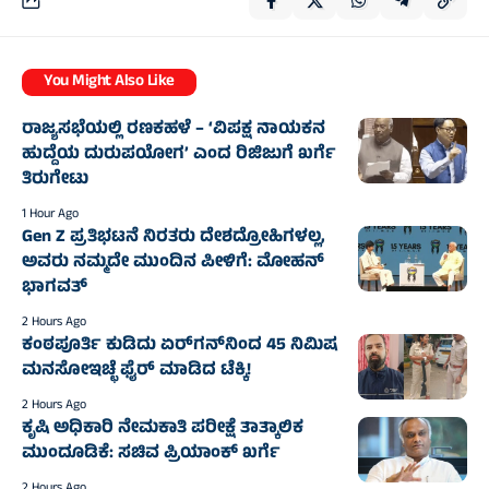
You Might Also Like
ರಾಜ್ಯಸಭೆಯಲ್ಲಿ ರಣಕಹಳೆ – ‘ವಿಪಕ್ಷ ನಾಯಕನ
ಹುದ್ದೆಯ ದುರುಪಯೋಗ’ ಎಂದ ರಿಜಿಜುಗೆ ಖರ್ಗೆ
ತಿರುಗೇಟು
1 Hour Ago
Gen Z ಪ್ರತಿಭಟನೆ ನಿರತರು ದೇಶದ್ರೋಹಿಗಳಲ್ಲ,
ಅವರು ನಮ್ಮದೇ ಮುಂದಿನ ಪೀಳಿಗೆ: ಮೋಹನ್
ಭಾಗವತ್‌
2 Hours Ago
ಕಂಠಪೂರ್ತಿ ಕುಡಿದು ಏರ್‌ಗನ್‌ನಿಂದ 45 ನಿಮಿಷ
ಮನಸೋಇಚ್ಛೆ ಫೈರ್‌ ಮಾಡಿದ ಟೆಕ್ಕಿ!
2 Hours Ago
ಕೃಷಿ ಅಧಿಕಾರಿ ನೇಮಕಾತಿ ಪರೀಕ್ಷೆ ತಾತ್ಕಾಲಿಕ
ಮುಂದೂಡಿಕೆ: ಸಚಿವ ಪ್ರಿಯಾಂಕ್ ಖರ್ಗೆ
2 Hours Ago