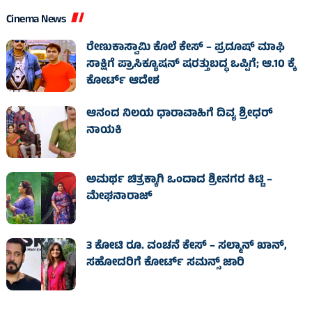
Cinema News
ರೇಣುಕಾಸ್ವಾಮಿ ಕೊಲೆ ಕೇಸ್‌ – ಪ್ರದೂಷ್‌ ಮಾಫಿ
ಸಾಕ್ಷಿಗೆ ಪ್ರಾಸಿಕ್ಯೂಷನ್ ಷರತ್ತುಬದ್ಧ ಒಪ್ಪಿಗೆ; ಆ.10 ಕ್ಕೆ
ಕೋರ್ಟ್ ಆದೇಶ
ಆನಂದ ನಿಲಯ ಧಾರಾವಾಹಿಗೆ ದಿವ್ಯ ಶ್ರೀಧರ್
ನಾಯಕಿ
ಅಮರ್ಥ ಚಿತ್ರಕ್ಕಾಗಿ ಒಂದಾದ ಶ್ರೀನಗರ ಕಿಟ್ಟಿ –
ಮೇಘನಾರಾಜ್
3 ಕೋಟಿ ರೂ. ವಂಚನೆ ಕೇಸ್‌ – ಸಲ್ಮಾನ್ ಖಾನ್,
ಸಹೋದರಿಗೆ ಕೋರ್ಟ್‌ ಸಮನ್ಸ್ ಜಾರಿ