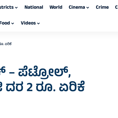
stricts
National
World
Cinema
Crime
C
Food
Videos
ರೂ. ಏರಿಕೆ
್‌ – ಪೆಟ್ರೋಲ್‌,
ಿ ದರ 2 ರೂ. ಏರಿಕೆ