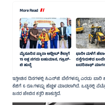
More Read
ಮೈಸೂರಿನ ಪ್ಯಾರಾ ಅಥ್ಲೀಟ್ ಶಿಲ್ಪಾಗೆ
ಭಾರೀ ಮಳೆಗೆ ಹೆಲಾ
15 ಲಕ್ಷ ನಗದು ಬಹುಮಾನ, ಗ್ರೂಪ್-
ರಸ್ತೆಗುರುಳಿದ ಬಂಡೆ
ಬಿ ಹುದ್ದೆ
ಬದರಿನಾಥ್‌ ಮಾರ್ಗ
ಇತ್ತೀಚಿನ ದಿನಗಳಲ್ಲಿ ಸಿಎನ್‌ಜಿ ಬೆಲೆಗಳನ್ನು ಎರಡು ಬಾರಿ ಹೆ
ಕೆಜಿಗೆ 6 ರೂ.ಗಳಷ್ಟು ಹೆಚ್ಚಳ ಮಾಡಲಾಗಿದೆ. ಒಟ್ಟಿನಲ್ಲಿ 
ಜನರ ಜೇಬಿನ ಕತ್ತರಿ ಹಾಕುತ್ತಿದೆ.