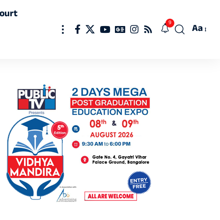
ourt
9
Aa
Font
Resizer