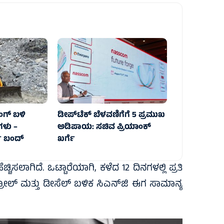
ಂಗ್ ಬಳಿ
ಡೀಪ್‌ಟೆಕ್ ಬೆಳವಣಿಗೆಗೆ 5 ಪ್ರಮುಖ
ಗಳು –
ಅಡಿಪಾಯ: ಸಚಿವ ಪ್ರಿಯಾಂಕ್
 ಬಂದ್‌
ಖರ್ಗೆ
ಚ್ಚಿಸಲಾಗಿದೆ. ಒಟ್ಟಾರೆಯಾಗಿ, ಕಳೆದ 12 ದಿನಗಳಲ್ಲಿ ಪ್ರತಿ
ಪೆಟ್ರೋಲ್ ಮತ್ತು ಡೀಸೆಲ್ ಬಳಿಕ ಸಿಎನ್‌ಜಿ ಈಗ ಸಾಮಾನ್ಯ