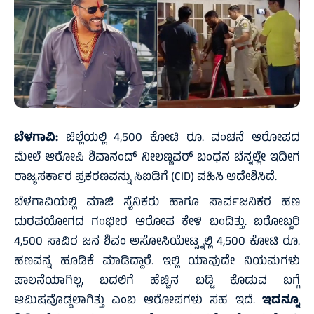
ಬೆಳಗಾವಿ:
ಜಿಲ್ಲೆಯಲ್ಲಿ 4,500 ಕೋಟಿ ರೂ. ವಂಚನೆ ಆರೋಪದ
ಮೇಲೆ ಆರೋಪಿ ಶಿವಾನಂದ್ ನೀಲಣ್ಣವರ್ ಬಂಧನ ಬೆನ್ನಲ್ಲೇ ಇದೀಗ
ರಾಜ್ಯಸರ್ಕಾರ ಪ್ರಕರಣವನ್ನು ಸಿಐಡಿಗೆ (CID) ವಹಿಸಿ ಆದೇಶಿಸಿದೆ.
ಬೆಳಗಾವಿಯಲ್ಲಿ ಮಾಜಿ ಸೈನಿಕರು ಹಾಗೂ ಸಾರ್ವಜನಿಕರ ಹಣ
ದುರಪಯೋಗದ ಗಂಭೀರ ಆರೋಪ ಕೇಳಿ ಬಂದಿತ್ತು. ಬರೋಬ್ಬರಿ
4,500 ಸಾವಿರ ಜನ ಶಿವಂ ಅಸೋಸಿಯೇಟ್ಸ್ನಲ್ಲಿ 4,500 ಕೋಟಿ ರೂ.
ಹಣವನ್ನ ಹೂಡಿಕೆ ಮಾಡಿದ್ದಾರೆ. ಇಲ್ಲಿ ಯಾವುದೇ ನಿಯಮಗಳು
ಪಾಲನೆಯಾಗಿಲ್ಲ, ಬದಲಿಗೆ ಹೆಚ್ಚಿನ ಬಡ್ಡಿ ಕೊಡುವ ಬಗ್ಗೆ
ಆಮಿಷವೊಡ್ಡಲಾಗಿತ್ತು ಎಂಬ ಆರೋಪಗಳು ಸಹ ಇದೆ.
ಇದನ್ನೂ