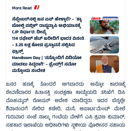
More Read
ಸೆಪ್ಟೆಂಬರ್‌ನಲ್ಲಿ ಜನ ಏನ್‌ ಹೇಳ್ತಾರೆ? – `ಕ್ಯಾ
ಬೋಲ್ತಿ ಪಬ್ಲಿಕ್’ ರಾಷ್ಟ್ರವ್ಯಾಪಿ ಅಭಿಯಾನಕ್ಕೆ
CJP ನಿರ್ಧಾರ: ದೀಪ್ಕೆ
114 ರಫೇಲ್ ಜೆಟ್‌ ಖರೀದಿಗೆ ಭಾರತ ವಿನಂತಿ
– 3.25 ಲಕ್ಷ ಕೋಟಿ ಪ್ರಸ್ತಾವನೆ ಸಲ್ಲಿಸಿದ
ಫ್ರಾನ್ಸ್‌
Handloom Day | ʻನನ್ನೊಂದಿಗೆ ವಿಡಿಯೋ
ಮಾಡಲು ಸಿದ್ಧರಾಗಿʼ – ಫ್ರೆಂಡ್ಸ್‌ಗೆ ನಮೋ
ಮತ್ತೊಂದು ಸಂದೇಶ
ಜನರ ಹಣಕ್ಕೆ ತೊಂದರೆ ಆಗಬಾರದು ಅನ್ನೋ ಕಾರಣಕ್ಕೆ
ಠೇವಣಿದಾರರ ಹಿತಾಸಕ್ತಿ ಸಂರಕ್ಷಣಾ ಕಾಯ್ದೆಯಡಿ ತನಿಖೆಗೆ ಡಿಸಿ
ಮೊಹಮ್ಮದ್ ರೋಷನ್ ಆದೇಶ ಮಾಡಿದ್ದರು. ಇದರ ಬೆನ್ನಲ್ಲೇ
ಶಿವಾನಂದಗೆ ಸೇರಿದ ಕಚೇರಿ, ಮನೆ, ಅಪಾರ್ಟಮೆಂಟ್ ಮೇಲೆ
ಗುರುವಾರ ಸಂಜೆ ನಾಲ್ಕು ಗಂಟೆಯ ವೇಳೆಗೆ ಎಸಿ ಶ್ರವಣ ಕುಮಾರ್,
ಸಹಕಾರ ಇಲಾಖೆಯ ಅಧಿಕಾರಿಗಳು ಸ್ಥಳೀಯ ಪೊಲೀಸರ ಸಹಾಯ