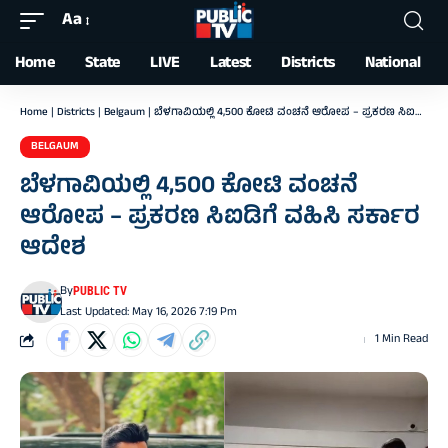
Aa
Font
Resizer
Home
State
LIVE
Latest
Districts
National
Home
|
Districts
|
Belgaum
|
ಬೆಳಗಾವಿಯಲ್ಲಿ 4,500 ಕೋಟಿ ವಂಚನೆ ಆರೋಪ – ಪ್ರಕರಣ ಸಿಐಡಿಗೆ ವಹಿಸಿ ಸರ್ಕಾರ ಆದೇಶ
BELGAUM
ಬೆಳಗಾವಿಯಲ್ಲಿ 4,500 ಕೋಟಿ ವಂಚನೆ
ಆರೋಪ – ಪ್ರಕರಣ ಸಿಐಡಿಗೆ ವಹಿಸಿ ಸರ್ಕಾರ
ಆದೇಶ
By
PUBLIC TV
Last Updated: May 16, 2026 7:19 Pm
1 Min Read