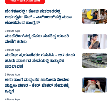
You Might Also Like
ಬೆಂಗಳೂರಲ್ಲಿ 1 ಕೋಟಿ ಮತದಾರರಲ್ಲಿ
ಅರ್ಧಕ್ಕರ್ಧ ಔಟ್ – ಎಸ್‌ಐಆರ್‌ನಲ್ಲಿ ಮಹಾ
ಲೋಪವೆಂದ ಕಾಂಗ್ರೆಸ್
3 Hours Ago
ಮಾಡೆಲಿಂಗ್‌ನಲ್ಲಿ ಹೆಸರು ಮಾಡಿದ್ದ ಯುವತಿ
ನೇಣಿಗೆ ಶರಣು
3 Hours Ago
ಮೆಟ್ರೋ ಪ್ರಯಾಣಿಕರೇ ಗಮನಿಸಿ – ಆ.7 ರಂದು
ಹಸಿರು ಮಾರ್ಗದ ಸೇವೆಯಲ್ಲಿ ತಾತ್ಕಾಲಿಕ
ಬದಲಾವಣೆ
3 Hours Ago
ಅಸಾರಾಂಗೆ ಮಧ್ಯಂತರ ಜಾಮೀನು ನೀಡಲು
ಸುಪ್ರೀಂ ನಕಾರ – ಕೇರ್ ಟೇಕರ್ ನೇಮಕಕ್ಕೆ
ಒಪ್ಪಿಗೆ
4 Hours Ago