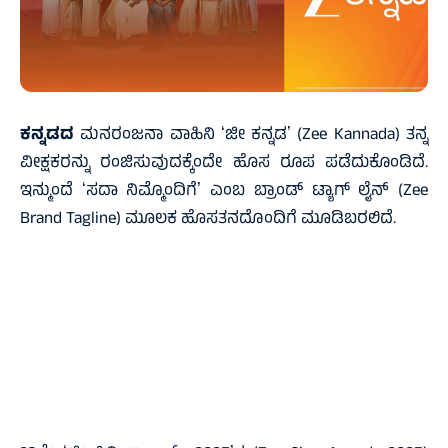
ಕನ್ನಡದ
ಮನರಂಜನಾ ವಾಹಿನಿ ʻಜೀ ಕನ್ನಡʼ (Zee Kannada) ತನ್ನ
ವೀಕ್ಷಕರನ್ನು ರಂಜಿಸುವುದಕ್ಕೆಂದೇ ಹೊಸ ರೂಪ ಪಡೆದುಕೊಂಡಿದೆ.
ಇನ್ಮುಂದೆ ʻಸದಾ ನಿಮ್ಮೊಂದಿಗೆʼ ಎಂಬ ಬ್ರಾಂಡ್ ಟ್ಯಾಗ್ ಲೈನ್‌ (Zee
Brand Tagline) ಮೂಲಕ ಹೊಸತನದೊಂದಿಗೆ ಮೂಡಿಬರಲಿದೆ.