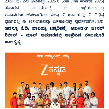
23ನೇ ʻಜೀ ಸಿನಿ ಅವಾರ್ಡ್ಸ್ 2025ʼರ (Zee Cine Awards 2025)
ಪ್ರಸಾರದ ಸಂದರ್ಭದಲ್ಲಿ ಈ ಅಭಿಯಾನವನ್ನು
ಅನಾವರಣಗೊಳಿಸಲಾಯಿತು. ಎಲ್ಲಾ 7 ಭಾಷೆಯಲ್ಲಿ, 7 ವಿಭಿನ್ನ
ಧ್ವನಿಗಳಲ್ಲಿ ಈ ಅಭಿಯಾನವು ಏಕಕಾಲದಲ್ಲಿ ಪ್ರದರ್ಶನಗೊಂಡಿತು.
ಇದನ್ನೂ ಓದಿ:
ಬಾಲಯ್ಯ ಜನ್ಮದಿನಕ್ಕೆ `ಅಖಂಡ-2′ ಟೀಸರ್
ರಿಲೀಸ್ – ಮಾಸ್ ಅವತಾರದಲ್ಲಿ ಅಬ್ಬರಿಸಿದ ನಂದಮೂರಿ
ಬಾಲಕೃಷ್ಣ