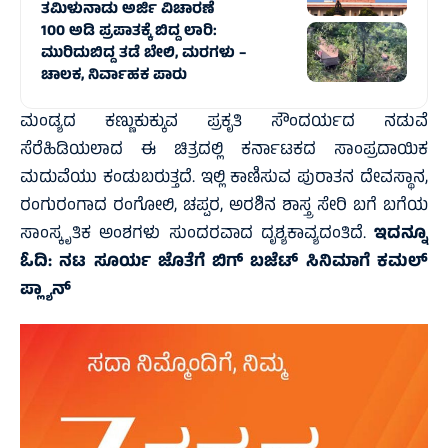
ತಮಿಳುನಾಡು ಅರ್ಜಿ ವಿಚಾರಣೆ
100 ಅಡಿ ಪ್ರಪಾತಕ್ಕೆ ಬಿದ್ದ ಲಾರಿ:
ಮುರಿದುಬಿದ್ದ ತಡೆ ಬೇಲಿ, ಮರಗಳು –
ಚಾಲಕ, ನಿರ್ವಾಹಕ ಪಾರು
ಮಂಡ್ಯದ ಕಣ್ಣುಕುಕ್ಕುವ ಪ್ರಕೃತಿ ಸೌಂದರ್ಯದ ನಡುವೆ
ಸೆರೆಹಿಡಿಯಲಾದ ಈ ಚಿತ್ರದಲ್ಲಿ ಕರ್ನಾಟಕದ ಸಾಂಪ್ರದಾಯಿಕ
ಮದುವೆಯು ಕಂಡುಬರುತ್ತದೆ. ಇಲ್ಲಿ ಕಾಣಿಸುವ ಪುರಾತನ ದೇವಸ್ಥಾನ,
ರಂಗುರಂಗಾದ ರಂಗೋಲಿ, ಚಪ್ಪರ, ಅರಶಿನ ಶಾಸ್ತ್ರ ಸೇರಿ ಬಗೆ ಬಗೆಯ
ಸಾಂಸ್ಕೃತಿಕ ಅಂಶಗಳು ಸುಂದರವಾದ ದೃಶ್ಯಕಾವ್ಯದಂತಿದೆ.
ಇದನ್ನೂ
ಓದಿ:
ನಟ ಸೂರ್ಯ ಜೊತೆಗೆ ಬಿಗ್‌ ಬಜೆಟ್‌ ಸಿನಿಮಾಗೆ ಕಮಲ್‌
ಪ್ಲ್ಯಾನ್‌