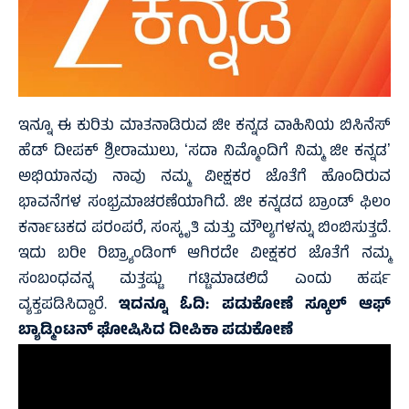
ಇನ್ನೂ ಈ ಕುರಿತು ಮಾತನಾಡಿರುವ ಜೀ ಕನ್ನಡ ವಾಹಿನಿಯ ಬಿಸಿನೆಸ್
ಹೆಡ್ ದೀಪಕ್ ಶ್ರೀರಾಮುಲು, ʻಸದಾ ನಿಮ್ಮೊಂದಿಗೆ ನಿಮ್ಮ ಜೀ ಕನ್ನಡʼ
ಅಭಿಯಾನವು ನಾವು ನಮ್ಮ ವೀಕ್ಷಕರ ಜೊತೆಗೆ ಹೊಂದಿರುವ
ಭಾವನೆಗಳ ಸಂಭ್ರಮಾಚರಣೆಯಾಗಿದೆ. ಜೀ ಕನ್ನಡದ ಬ್ರಾಂಡ್ ಫಿಲಂ
ಕರ್ನಾಟಕದ ಪರಂಪರೆ, ಸಂಸ್ಕೃತಿ ಮತ್ತು ಮೌಲ್ಯಗಳನ್ನು ಬಿಂಬಿಸುತ್ತದೆ.
ಇದು ಬರೀ ರಿಬ್ರ್ಯಾಂಡಿಂಗ್ ಆಗಿರದೇ ವೀಕ್ಷಕರ ಜೊತೆಗೆ ನಮ್ಮ
ಸಂಬಂಧವನ್ನ ಮತ್ತಷ್ಟು ಗಟ್ಟಿಮಾಡಲಿದೆ ಎಂದು ಹರ್ಷ
ವ್ಯಕ್ತಪಡಿಸಿದ್ದಾರೆ.
ಇದನ್ನೂ ಓದಿ:
ಪಡುಕೋಣೆ ಸ್ಕೂಲ್ ಆಫ್
ಬ್ಯಾಡ್ಮಿಂಟನ್ ಘೋಷಿಸಿದ ದೀಪಿಕಾ ಪಡುಕೋಣೆ