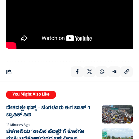
You Might Also Like
ದೇಶದಲ್ಲೇ ಫಸ್ಟ್ – ಬೆಂಗಳೂರು ಈಗ ಟಾಪ್-1
ಟ್ರಾಫಿಕ್ ಸಿಟಿ
12 Minutes Ago
ಬೆಳಗಾವಿಯ ‘ಸಾವಿನ ಹೆದ್ದಾರಿ’ಗೆ ಕೊನೆಗೂ