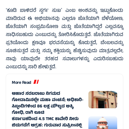
ʻಕೂಡಿ ಬಾಳಿದರೆ ಸ್ವರ್ಗ ಸುಖʼ ಎಂಬ ಅಂಶವನ್ನು ಇಟ್ಟುಕೊಂಡು
ಮಾಡಿರುವ ಈ ಅಭಿಯಾನವು ಎಲ್ಲರೂ ಜೊತೆಯಾಗಿ ಬೆಳೆಯೋಣ,
ಜೊತೆಯಾಗಿ ಸಂಭ್ರಮಿಸೋಣ ಮತ್ತು ಜೊತೆಯಾಗಿದ್ದರೆ ಎಲ್ಲವನ್ನೂ
ಸಾಧಿಸಬಹುದು ಎಂಬುದನ್ನು ತೋರಿಸಿಕೊಡುತ್ತದೆ. ಜೊತೆಯಾಗಿರುವ
ಪ್ರತಿಯೊಂದು ಕ್ಷಣವೂ ಭರವಸೆಯನ್ನು ಕೊಡುತ್ತದೆ, ಬೆಂಬಲವನ್ನು
ಸೂಚಿಸುತ್ತದೆ ಮತ್ತು ನಮ್ಮ ಶಕ್ತಿಯನ್ನು ಹೆಚ್ಚಿಸುವುದು ಮಾತ್ರವಲ್ಲದೇ,
ನಾವು ಯಾವುದೇ ತರಹದ ಸವಾಲುಗಳನ್ನು ಎದುರಿಸಬಹುದು
ಎಂಬುದನ್ನು ಸಾರಿ ಹೇಳುತ್ತದೆ.
More Read
ಆಹಾರ ಸರಬರಾಜು ನಿಗಮದ
ಗೋದಾಮಿನಲ್ಲೇ ಮಹಾ ವಂಚನೆ; ಅಧಿಕಾರಿ-
ಸಿಬ್ಬಂದಿಗಳಿಂದ 86 ಲಕ್ಷ ಮೌಲ್ಯದ ಅಕ್ಕಿ,
ಗೋಧಿ, ರಾಗಿ ಲೂಟಿ
ಕರ್ನಾಟಕದಿಂದ 4.5 TMC ಕಾವೇರಿ ನೀರು
ಬಿಡುಗಡೆಗೆ ಆಗ್ರಹ: ಗುರುವಾರ ಸುಪ್ರೀಂನಲ್ಲಿ