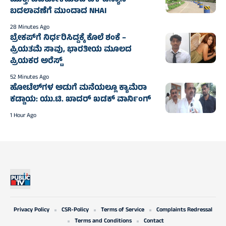
ಮುಕ್ತಿ: ಬಡೆಕೋಳಮಠದ ಬಳಿ ವಿನ್ಯಾಸ
ಬದಲಾವಣೆಗೆ ಮುಂದಾದ NHAI
28 Minutes Ago
ಬ್ರೇಕಪ್‌ಗೆ ನಿರ್ಧರಿಸಿದ್ದಕ್ಕೆ ಕೊಲೆ ಶಂಕೆ –
ಪ್ರಿಯತಮೆ ಸಾವು, ಭಾರತೀಯ ಮೂಲದ
ಪ್ರಿಯಕರ ಅರೆಸ್ಟ್
52 Minutes Ago
ಹೋಟೆಲ್‌ಗಳ ಅಡುಗೆ ಮನೆಯಲ್ಲೂ ಕ್ಯಾಮೆರಾ
ಕಡ್ಡಾಯ: ಯು.ಟಿ. ಖಾದರ್ ಖಡಕ್ ವಾರ್ನಿಂಗ್
1 Hour Ago
Privacy Policy
CSR-Policy
Terms of Service
Complaints Redressal
Terms and Conditions
Contact