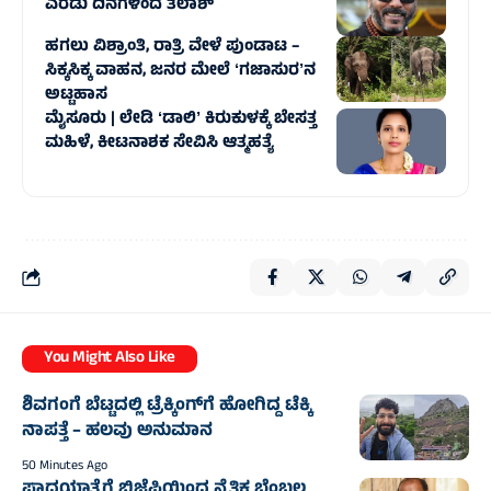
ಎರಡು ದಿನಗಳಿಂದ ತಲಾಶ್‌
ಹಗಲು ವಿಶ್ರಾಂತಿ, ರಾತ್ರಿ ವೇಳೆ ಪುಂಡಾಟ –
ಸಿಕ್ಕಸಿಕ್ಕ ವಾಹನ, ಜನರ ಮೇಲೆ ʻಗಜಾಸುರʼನ
ಅಟ್ಟಹಾಸ
ಮೈಸೂರು | ಲೇಡಿ ʻಡಾಲಿʼ ಕಿರುಕುಳಕ್ಕೆ ಬೇಸತ್ತ
ಮಹಿಳೆ, ಕೀಟನಾಶಕ ಸೇವಿಸಿ ಆತ್ಮಹತ್ಯೆ
You Might Also Like
ಶಿವಗಂಗೆ ಬೆಟ್ಟದಲ್ಲಿ ಟ್ರೆಕ್ಕಿಂಗ್‌ಗೆ ಹೋಗಿದ್ದ ಟೆಕ್ಕಿ
ನಾಪತ್ತೆ – ಹಲವು ಅನುಮಾನ
50 Minutes Ago
ಪಾದಯಾತ್ರೆಗೆ ಬಿಜೆಪಿಯಿಂದ ನೈತಿಕ ಬೆಂಬಲ