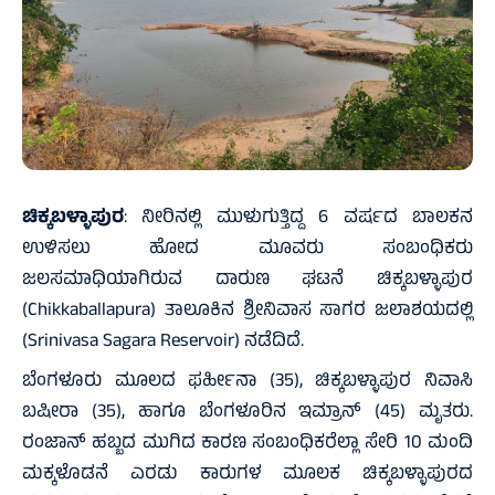
ಚಿಕ್ಕಬಳ್ಳಾಪುರ
: ನೀರಿನಲ್ಲಿ ಮುಳುಗುತ್ತಿದ್ದ 6 ವರ್ಷದ ಬಾಲಕನ
ಉಳಿಸಲು ಹೋದ ಮೂವರು ಸಂಬಂಧಿಕರು
ಜಲಸಮಾಧಿಯಾಗಿರುವ ದಾರುಣ ಘಟನೆ ಚಿಕ್ಕಬಳ್ಳಾಪುರ
(Chikkaballapura) ತಾಲೂಕಿನ ಶ್ರೀನಿವಾಸ ಸಾಗರ ಜಲಾಶಯದಲ್ಲಿ
(Srinivasa Sagara Reservoir) ನಡೆದಿದೆ.
ಬೆಂಗಳೂರು ಮೂಲದ ಫರ್ಹೀನಾ (35), ಚಿಕ್ಕಬಳ್ಳಾಪುರ ನಿವಾಸಿ
ಬಷೀರಾ (35), ಹಾಗೂ ಬೆಂಗಳೂರಿನ ಇಮ್ರಾನ್ (45) ಮೃತರು.
ರಂಜಾನ್ ಹಬ್ಬದ ಮುಗಿದ ಕಾರಣ ಸಂಬಂಧಿಕರೆಲ್ಲಾ ಸೇರಿ 10 ಮಂದಿ
ಮಕ್ಕಳೊಡನೆ ಎರಡು ಕಾರುಗಳ ಮೂಲಕ ಚಿಕ್ಕಬಳ್ಳಾಪುರದ