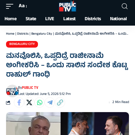
Aa
Font
Resizer
Home
State
LIVE
Latest
Districts
National
Home
|
Districts
|
Bengaluru City
|
ಮನವೊಲಿಸಿ, ಒಪ್ಪದಿದ್ರೆ ರಾಜೀನಾಮೆ ಅಂಗೀಕರಿಸಿ – ಒಂದು ಸಾಲಿನ ಸಂದೇಶ ಕೊಟ್ಟ ರಾಹುಲ್‌ ಗಾಂಧಿ
BENGALURU CITY
ಮನವೊಲಿಸಿ, ಒಪ್ಪದಿದ್ರೆ ರಾಜೀನಾಮೆ
ಅಂಗೀಕರಿಸಿ – ಒಂದು ಸಾಲಿನ ಸಂದೇಶ ಕೊಟ್ಟ
ರಾಹುಲ್‌ ಗಾಂಧಿ
By
PUBLIC TV
Last Updated: June 5, 2026 5:12 Pm
2 Min Read