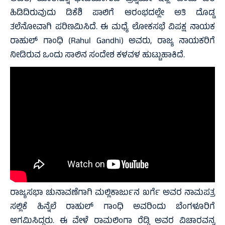
ಹಿಡಿದಿರುವುದು ಡಿಕೆಶಿ ಪಾಲಿಗೆ ಆರಂಭದಲ್ಲೇ ಅತಿ ದೊಡ್ಡ
ತಲೆನೋವಾಗಿ ಪರಿಣಮಿಸಿದೆ. ಈ ಮಧ್ಯೆ ಲೋಕಸಭೆ ವಿಪಕ್ಷ ನಾಯಕ
ರಾಹುಲ್‌ ಗಾಂಧಿ (Rahul Gandhi) ಅವರು, ರಾಜ್ಯ ನಾಯಕರಿಗೆ
ನೀಡಿರುವ ಒಂದು ಸಾಲಿನ ಸಂದೇಶ ಕಳವಳ ಹುಟ್ಟುಹಾಕಿದೆ.
ರಾಜ್ಯಸಭಾ ಚುನಾವಣೆಗಾಗಿ ಮಲ್ಲಿಕಾರ್ಜುನ ಖರ್ಗೆ ಅವರ ನಾಮಪತ್ರ
ಸಲ್ಲಿಕೆ ಹಿನ್ನೆಲೆ ರಾಹುಲ್‌ ಗಾಂಧಿ ಅವರಿಂದು ಬೆಂಗಳೂರಿಗೆ
ಆಗಮಿಸಿದ್ದರು. ಈ ವೇಳೆ ರಾಮಲಿಂಗಾ ರೆಡ್ಡಿ ಅವರ ವಿಚಾರವನ್ನ