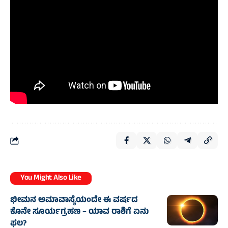
You Might Also Like
ಭೀಮನ ಅಮಾವಾಸ್ಯೆಯಂದೇ ಈ ವರ್ಷದ
ಕೊನೇ ಸೂರ್ಯಗ್ರಹಣ – ಯಾವ ರಾಶಿಗೆ ಏನು
ಫಲ?