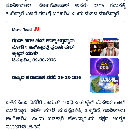
ಸುರ್ಜೇವಾಲಾ, ವೇಣುಗೋಪಾಲ್ ಅವರು ರಾಗಾ ಗಮನಕ್ಕೆ
ತಂದಿದ್ದಾರೆ. ಏನಿದೆ ಸಮಸ್ಯೆ ಬಗೆಹರಿಸಿ ಎಂದು ಮನವಿ ಮಾಡಿದ್ದಾರೆ.
More Read
ಝೆನ್‌-ಜಿಗಳ ಜೊತೆ ಕನೆಕ್ಟ್‌ ಆಗ್ತಿದ್ದಾರಾ
ಮೋದಿ?; ಇನ್‌ಸ್ಟಾದಲ್ಲಿ ಪ್ರಧಾನಿ ಫುಲ್‌
ಆ್ಯಕ್ಟಿವ್‌ ಯಾಕೆ?
ದಿನ ಭವಿಷ್ಯ 09-08-2026
ರಾಜ್ಯದ ಹವಾಮಾನ ವರದಿ 09-08-2026
ಬಳಿಕ ಸಿಎಂ ಡಿಕೆಶಿಗೆ ರಾಹುಲ್‌ ಗಾಂಧಿ ಒನ್ ಲೈನ್ ಮೆಸೇಜ್ ಪಾಸ್‌
ಮಾಡಿದ್ದಾರೆ. ʻಚರ್ಚೆ ಮಾಡಿ ಮನವೊಲಿಸಿ, ಒಪ್ಪದಿದ್ರೆ ರಾಜೀನಾಮೆ
ಅಂಗೀಕರಿಸಿ’ ಎಂದು ಖಡಕ್ಕಾಗಿ ಹೇಳಿದ್ದಾರೆಂದು ಪಕ್ಷದ ಉನ್ನತ
ಮೂಲಗಳು ತಿಳಿಸಿವೆ.