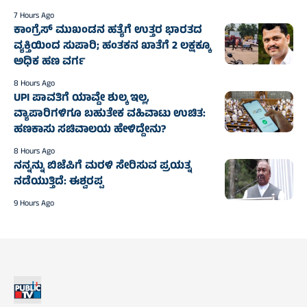
7 Hours Ago
ಕಾಂಗ್ರೆಸ್‌ ಮುಖಂಡನ ಹತ್ಯೆಗೆ ಉತ್ತರ ಭಾರತದ
ವ್ಯಕ್ತಿಯಿಂದ ಸುಪಾರಿ; ಹಂತಕನ ಖಾತೆಗೆ 2 ಲಕ್ಷಕ್ಕೂ
ಅಧಿಕ ಹಣ ವರ್ಗ
8 Hours Ago
UPI ಪಾವತಿಗೆ ಯಾವ್ದೇ ಶುಲ್ಕ ಇಲ್ಲ,
ವ್ಯಾಪಾರಿಗಳಿಗೂ ಬಹುತೇಕ ವಹಿವಾಟು ಉಚಿತ:
ಹಣಕಾಸು ಸಚಿವಾಲಯ ಹೇಳಿದ್ದೇನು?
8 Hours Ago
ನನ್ನನ್ನು ಬಿಜೆಪಿಗೆ ಮರಳಿ ಸೇರಿಸುವ ಪ್ರಯತ್ನ
ನಡೆಯುತ್ತಿದೆ: ಈಶ್ವರಪ್ಪ
9 Hours Ago