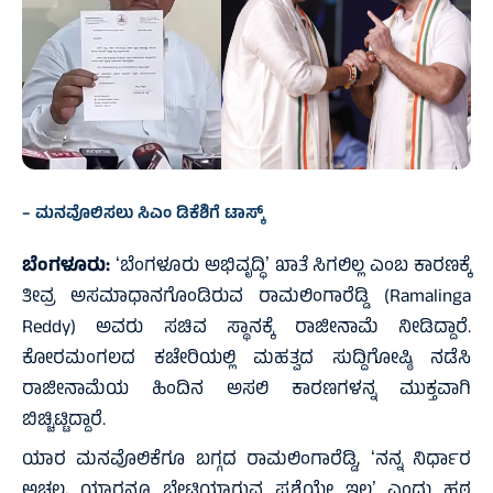
– ಮನವೊಲಿಸಲು ಸಿಎಂ ಡಿಕೆಶಿಗೆ ಟಾಸ್ಕ್‌
ಬೆಂಗಳೂರು:
ʻಬೆಂಗಳೂರು ಅಭಿವೃದ್ಧಿʼ ಖಾತೆ ಸಿಗಲಿಲ್ಲ ಎಂಬ ಕಾರಣಕ್ಕೆ
ತೀವ್ರ ಅಸಮಾಧಾನಗೊಂಡಿರುವ ರಾಮಲಿಂಗಾರೆಡ್ಡಿ (Ramalinga
Reddy) ಅವರು ಸಚಿವ ಸ್ಥಾನಕ್ಕೆ ರಾಜೀನಾಮೆ ನೀಡಿದ್ದಾರೆ.
ಕೋರಮಂಗಲದ ಕಚೇರಿಯಲ್ಲಿ ಮಹತ್ವದ ಸುದ್ದಿಗೋಷ್ಠಿ ನಡೆಸಿ
ರಾಜೀನಾಮೆಯ ಹಿಂದಿನ ಅಸಲಿ ಕಾರಣಗಳನ್ನ ಮುಕ್ತವಾಗಿ
ಬಿಚ್ಚಿಟ್ಟಿದ್ದಾರೆ.
ಯಾರ ಮನವೊಲಿಕೆಗೂ ಬಗ್ಗದ ರಾಮಲಿಂಗಾರೆಡ್ಡಿ, ʻನನ್ನ ನಿರ್ಧಾರ
ಅಚಲ, ಯಾರನ್ನೂ ಭೇಟಿಯಾಗುವ ಪ್ರಶ್ನೆಯೇ ಇಲ್ಲʼ ಎಂದು ಹಠ