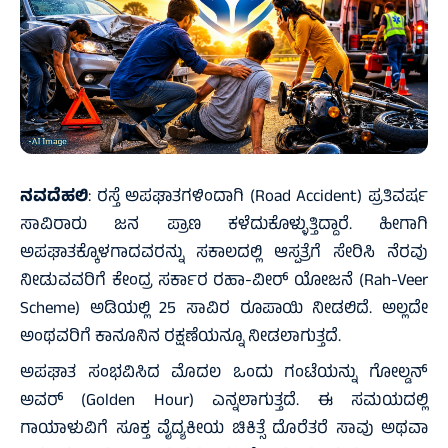
ನವದೆಹಲಿ
: ರಸ್ತೆ ಅಪಘಾತಗಳಿಂದಾಗಿ (Road Accident) ಪ್ರತಿವರ್ಷ
ಸಾವಿರಾರು ಜನ ಪ್ರಾಣ ಕಳೆದುಕೊಳ್ಳುತ್ತಿದ್ದಾರೆ. ಹೀಗಾಗಿ
ಅಪಘಾತಕ್ಕೊಳಗಾದವರನ್ನು ಸಕಾಲದಲ್ಲಿ ಆಸ್ಪತ್ರೆಗೆ ಸೇರಿಸಿ ನೆರವು
ನೀಡುವವರಿಗೆ ಕೇಂದ್ರ ಸರ್ಕಾರ ರಹಾ-ವೀರ್ ಯೋಜನೆ (Rah-Veer
Scheme) ಅಡಿಯಲ್ಲಿ 25 ಸಾವಿರ ರೂಪಾಯಿ ನೀಡಲಿದೆ. ಅಲ್ಲದೇ
ಅಂಥವರಿಗೆ ಕಾನೂನಿನ ರಕ್ಷಣೆಯನ್ನೂ ನೀಡಲಾಗುತ್ತದೆ.
ಅಪಘಾತ ಸಂಭವಿಸಿದ ಮೊದಲ ಒಂದು ಗಂಟೆಯನ್ನು ಗೋಲ್ಡನ್
ಅವರ್ (Golden Hour) ಎನ್ನಲಾಗುತ್ತದೆ. ಈ ಸಮಯದಲ್ಲಿ
ಗಾಯಾಳುವಿಗೆ ಸೂಕ್ತ ವೈದ್ಯಕೀಯ ಚಿಕಿತ್ಸೆ ದೊರೆತರೆ ಸಾವು ಅಥವಾ