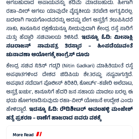
ಆಗಬಹುದಾದ ಅಪಾಯವನ್ನು ಕಡಿಮೆ ಮಾಡಬಹುದು. ಹೀಗಾಗಿ
ರಹಾ-ವೀರ್ ಆಗಲು ಯಾವುದೇ ವೈದ್ಯಕೀಯ ತರಬೇತಿ ಅಗತ್ಯವಿರಲ್ಲ.
ಬದಲಾಗಿ ಗಾಯಗೊಂಡವರನ್ನು ಆದಷ್ಟು ಬೇಗ ಆಸ್ಪತ್ರೆಗೆ ತಲುಪಿಸಿದರೆ
ಸಾಕು, ಕಾನೂನಿನ ರಕ್ಷಣೆಯನ್ನೂ ನೀಡುವುದಾಗಿ ಕೇಂದ್ರ ರಸ್ತೆ ಸಾರಿಗೆ
ಮತ್ತು ಹೆದ್ದಾರಿ ಸಚಿವಾಲಯ ತಿಳಿಸಿದೆ.
ಇದನ್ನೂ ಓದಿ:
ಮೀನಾಕ್ಷಿ
ನಟರಾಜನ್ ನಾಮಪತ್ರ ತಿರಸ್ಕಾರ – ಹಿಂಪಡೆಯುವಂತೆ
ಚುನಾವಣಾ ಆಯೋಗಕ್ಕೆ ಕಾಂಗ್ರೆಸ್ ದೂರು
ಕೇಂದ್ರ ಸಚಿವ ನಿತಿನ್ ಗಡ್ಕರಿ (Nitin Gadkari) ಮಾಹಿತಿಯಂತೆ ರಸ್ತೆ
ಅಪಘಾತಗಳಿಂದ ದೇಶದ ಜಿಡಿಪಿಯ ಶೇ.3ರಷ್ಟು ನಷ್ಟವಾಗುತ್ತಿದೆ.
ಅಪಘಾತ ನಡೆದಾಗ ಪೊಲೀಸ್ ಕಿರಿಕಿರಿ, ಕೋರ್ಟ್-ಕಚೇರಿ ಅಲೆದಾಟ,
ಆಸ್ಪತ್ರೆ ಖರ್ಚು, ಕಾನೂನಿಗೆ ಹೆದರಿ ಜನ ಸಹಾಯ ಮಾಡಲು ಬರಲ್ಲ. ಈ
ಭಯ ಹೋಗಲಾಡಿಸುವುದು ರಹಾ-ವೀರ್ ಯೋಜನೆ ಉದ್ದೇಶ ಎಂದು
ಹೇಳಿದ್ದಾರೆ.
ಇದನ್ನೂ ಓದಿ:
ರೌಡಿಶೀಟರ್ ಆವಲಹಳ್ಳಿ ಮಂಜೇಶ್
ಹತ್ಯೆ ಪ್ರಕರಣ – ಠಾಣೆಗೆ ಹಾಜರಾದ ಐವರು ವಶಕ್ಕೆ
More Read