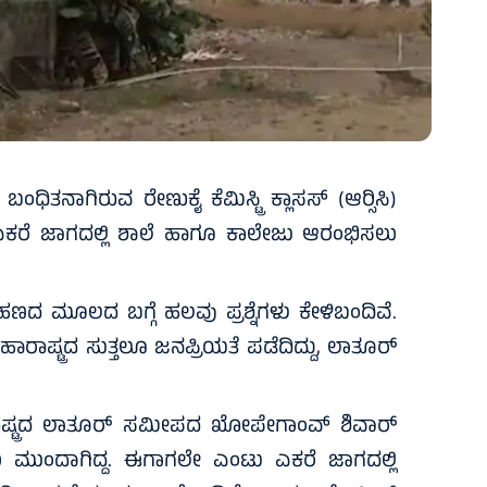
ಬಂಧಿತನಾಗಿರುವ ರೇಣುಕೈ ಕೆಮಿಸ್ಟ್ರಿ ಕ್ಲಾಸಸ್ (ಆರ್‍ಸಿಸಿ)
ಕರೆ ಜಾಗದಲ್ಲಿ ಶಾಲೆ ಹಾಗೂ ಕಾಲೇಜು ಆರಂಭಿಸಲು
ದ ಮೂಲದ ಬಗ್ಗೆ ಹಲವು ಪ್ರಶ್ನೆಗಳು ಕೇಳಿಬಂದಿವೆ.
ಮಹಾರಾಷ್ಟ್ರದ ಸುತ್ತಲೂ ಜನಪ್ರಿಯತೆ ಪಡೆದಿದ್ದು, ಲಾತೂರ್
ಷ್ಟ್ರದ ಲಾತೂರ್ ಸಮೀಪದ ಖೋಪೇಗಾಂವ್ ಶಿವಾರ್
ು ಮುಂದಾಗಿದ್ದ. ಈಗಾಗಲೇ ಎಂಟು ಎಕರೆ ಜಾಗದಲ್ಲಿ