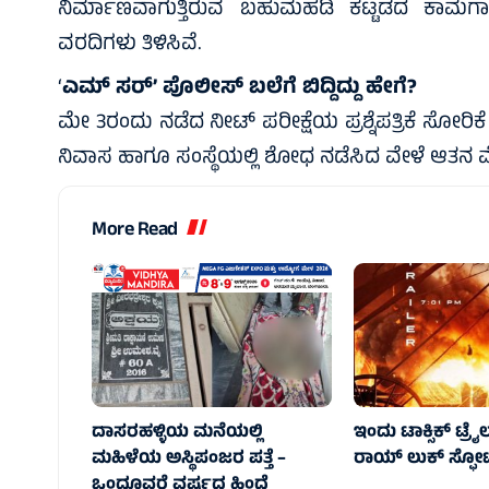
ನಿರ್ಮಾಣವಾಗುತ್ತಿರುವ ಬಹುಮಹಡಿ ಕಟ್ಟಡದ ಕಾಮ
ವರದಿಗಳು ತಿಳಿಸಿವೆ.
‘
ಎಮ್ ಸರ್’ ಪೊಲೀಸ್ ಬಲೆಗೆ ಬಿದ್ದಿದ್ದು ಹೇಗೆ?
ಮೇ 3ರಂದು ನಡೆದ ನೀಟ್ ಪರೀಕ್ಷೆಯ ಪ್ರಶ್ನೆಪತ್ರಿಕೆ ಸೋರಿಕೆ
ನಿವಾಸ ಹಾಗೂ ಸಂಸ್ಥೆಯಲ್ಲಿ ಶೋಧ ನಡೆಸಿದ ವೇಳೆ ಆತನ ಮೊಬೈಲ್
More Read
ದಾಸರಹಳ್ಳಿಯ ಮನೆಯಲ್ಲಿ
ಇಂದು ಟಾಕ್ಸಿಕ್ ಟ್ರೈ
ಮಹಿಳೆಯ ಅಸ್ಥಿಪಂಜರ ಪತ್ತೆ –
ರಾಯ್‌ ಲುಕ್ ಸ್ಫೋಟಕ್ಕ
ಒಂದೂವರೆ ವರ್ಷದ ಹಿಂದೆ