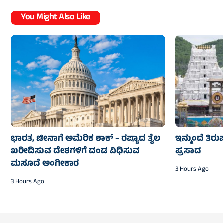
You Might Also Like
ಭಾರತ, ಚೀನಾಗೆ ಅಮೆರಿಕ ಶಾಕ್‌ – ರಷ್ಯಾದ ತೈಲ
ಇನ್ಮುಂದೆ ತಿರುಪ
ಖರೀದಿಸುವ ದೇಶಗಳಿಗೆ ದಂಡ ವಿಧಿಸುವ
ಪ್ರಸಾದ
ಮಸೂದೆ ಅಂಗೀಕಾರ
3 Hours Ago
3 Hours Ago