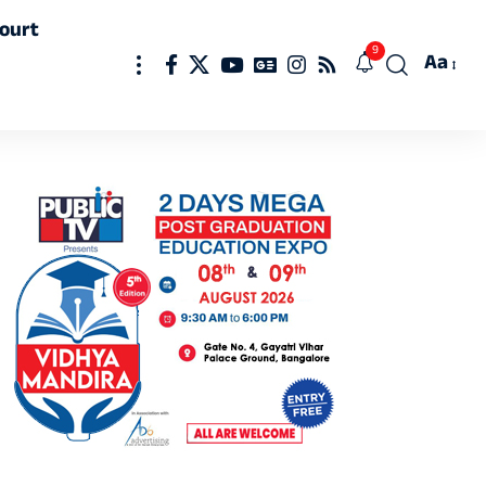
ourt
9
Aa
Font
Resizer