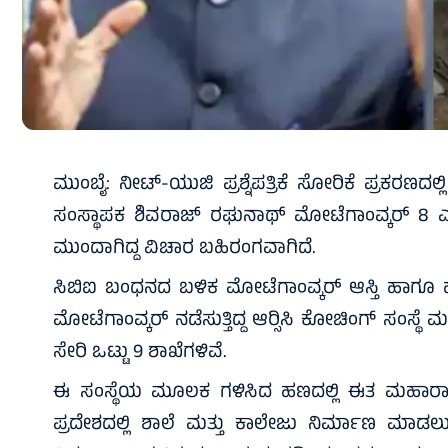
ಮುಂಬೈ: ನೀಟ್-ಯುಜಿ ಪ್ರಶ್ನೆಪತ್ರಿಕೆ ಸೋರಿಕೆ ಪ್ರಕರಣದಲ್ಲಿ 
ಸಂಸ್ಥಾಪಕ ಶಿವರಾಜ್ ರಘುನಾಥ್ ಮೋಟೆಗಾಂವ್ಕರ್ 8 ಎ
ಮುಂದಾಗಿದ್ದ ವಿಚಾರ ಬಹಿರಂಗವಾಗಿದೆ.
ಸಿಬಿಐ ಬಂಧನದ ಬಳಿಕ ಮೋಟೆಗಾಂವ್ಕರ್ ಆಸ್ತಿ ಹಾಗೂ ಹಣ
ಮೋಟೆಗಾಂವ್ಕರ್ ನಡೆಸುತ್ತಿದ್ದ ಆರ್‍ಸಿಸಿ ಕೋಚಿಂಗ್ ಸಂಸ್ಥೆ 
ಸೇರಿ ಒಟ್ಟು 9 ಶಾಖೆಗಳಿವೆ.
ಈ ಸಂಸ್ಥೆಯ ಮೂಲಕ ಗಳಿಸಿದ ಹಣದಲ್ಲಿ ಈತ ಮಹಾರಾ
ಪ್ರದೇಶದಲ್ಲಿ ಶಾಲೆ ಮತ್ತು ಕಾಲೇಜು ನಿರ್ಮಾಣ ಮಾಡಲ