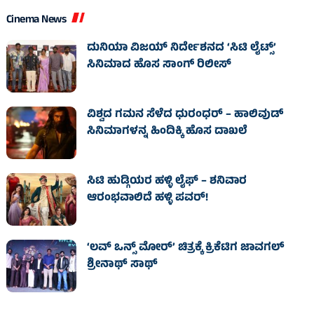
Cinema News
ದುನಿಯಾ ವಿಜಯ್ ನಿರ್ದೇಶನದ ‘ಸಿಟಿ ಲೈಟ್ಸ್’
ಸಿನಿಮಾದ ಹೊಸ ಸಾಂಗ್ ರಿಲೀಸ್
ವಿಶ್ವದ ಗಮನ ಸೆಳೆದ ಧುರಂಧರ್ – ಹಾಲಿವುಡ್‌
ಸಿನಿಮಾಗಳನ್ನ ಹಿಂದಿಕ್ಕಿ ಹೊಸ ದಾಖಲೆ
ಸಿಟಿ ಹುಡ್ಗಿಯರ ಹಳ್ಳಿ ಲೈಫ್‌ – ಶನಿವಾರ
ಆರಂಭವಾಲಿದೆ ಹಳ್ಳಿ ಪವರ್‌!
‘ಲವ್ ಒನ್ಸ್ ಮೋರ್’ ಚಿತ್ರಕ್ಕೆ ಕ್ರಿಕೆಟಿಗ ಜಾವಗಲ್
ಶ್ರೀನಾಥ್ ಸಾಥ್