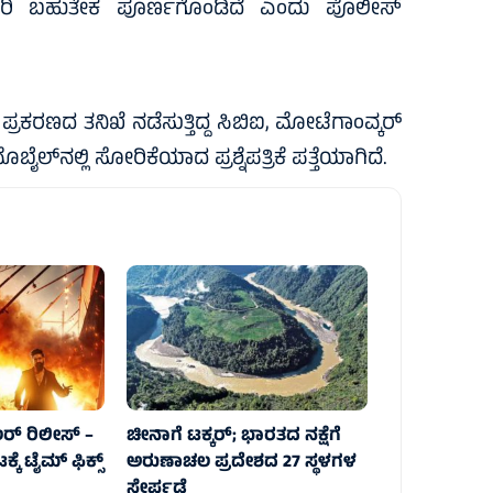
ಗಾರಿ ಬಹುತೇಕ ಪೂರ್ಣಗೊಂಡಿದೆ ಎಂದು ಪೊಲೀಸ್
 ಪ್ರಕರಣದ ತನಿಖೆ ನಡೆಸುತ್ತಿದ್ದ ಸಿಬಿಐ, ಮೋಟೆಗಾಂವ್ಕರ್
‍ನಲ್ಲಿ ಸೋರಿಕೆಯಾದ ಪ್ರಶ್ನೆಪತ್ರಿಕೆ ಪತ್ತೆಯಾಗಿದೆ.
ಲರ್ ರಿಲೀಸ್‌ –
ಚೀನಾಗೆ ಟಕ್ಕರ್‌; ಭಾರತದ ನಕ್ಷೆಗೆ
ೆ ಟೈಮ್‌ ಫಿಕ್ಸ್‌
ಅರುಣಾಚಲ ಪ್ರದೇಶದ 27 ಸ್ಥಳಗಳ
ಸೇರ್ಪಡೆ