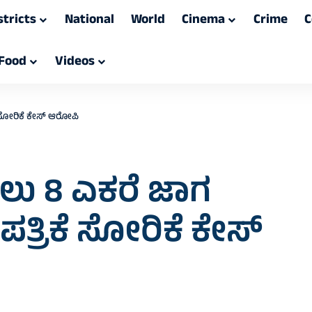
stricts
National
World
Cinema
Crime
C
Food
Videos
ಕೆ ಸೋರಿಕೆ ಕೇಸ್ ಆರೋಪಿ
ಲು 8 ಎಕರೆ ಜಾಗ
ೆ ಪತ್ರಿಕೆ ಸೋರಿಕೆ ಕೇಸ್