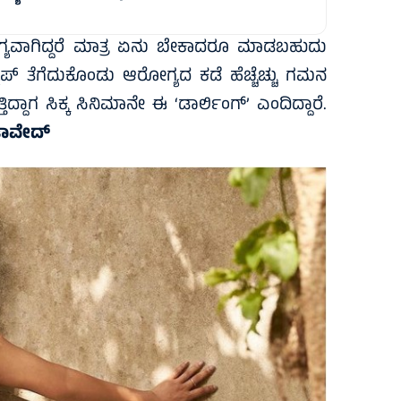
ೋಗ್ಯವಾಗಿದ್ದರೆ ಮಾತ್ರ ಏನು ಬೇಕಾದರೂ ಮಾಡಬಹುದು
್ ತೆಗೆದುಕೊಂಡು ಆರೋಗ್ಯದ ಕಡೆ ಹೆಚ್ಚೆಚ್ಚು ಗಮನ
್ದಾಗ ಸಿಕ್ಕ ಸಿನಿಮಾನೇ ಈ ‘ಡಾರ್ಲಿಂಗ್’ ಎಂದಿದ್ದಾರೆ.
ಜಾವೇದ್