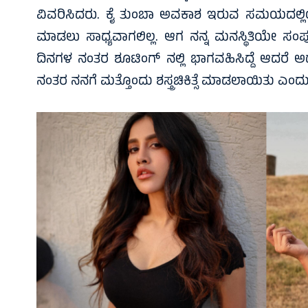
ವಿವರಿಸಿದರು. ಕೈ ತುಂಬಾ ಅವಕಾಶ ಇರುವ ಸಮಯದಲ್ಲಿಯ
ಮಾಡಲು ಸಾಧ್ಯವಾಗಲಿಲ್ಲ. ಆಗ ನನ್ನ ಮನಸ್ಥಿತಿಯೇ ಸಂ
ದಿನಗಳ ನಂತರ ಶೂಟಿಂಗ್ ನಲ್ಲಿ ಭಾಗವಹಿಸಿದ್ದೆ ಆದರೆ ಅದರ
ನಂತರ ನನಗೆ ಮತ್ತೊಂದು ಶಸ್ತ್ರಚಿಕಿತ್ಸೆ ಮಾಡಲಾಯಿತು ಎಂದು