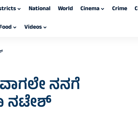
stricts
National
World
Cinema
Crime
C
Food
Videos
ಶ್
ುವಾಗಲೇ ನನಗೆ
ಭಾ ನಟೇಶ್