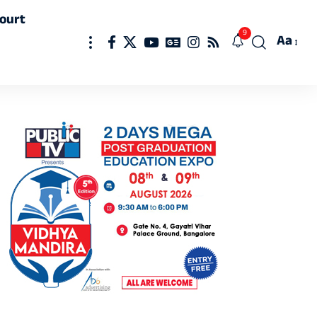
ourt
9
Aa
Font
Resizer