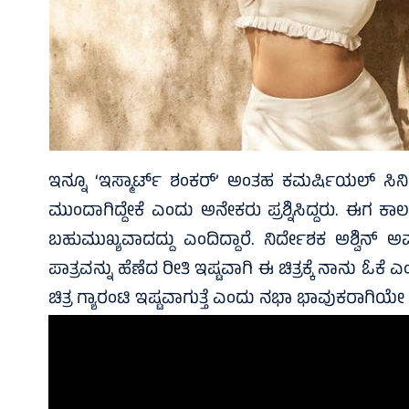
ಇನ್ನೂ ‘ಇಸ್ಮಾರ್ಟ್ ಶಂಕರ್’ ಅಂತಹ ಕಮರ್ಷಿಯಲ್ ಸಿನಿಮ
ಮುಂದಾಗಿದ್ದೇಕೆ ಎಂದು ಅನೇಕರು ಪ್ರಶ್ನಿಸಿದ್ದರು. ಈಗ ಕಾ
ಬಹುಮುಖ್ಯವಾದದ್ದು ಎಂದಿದ್ದಾರೆ. ನಿರ್ದೇಶಕ ಅಶ್ವಿನ್ ಅ
ಪಾತ್ರವನ್ನು ಹೆಣೆದ ರೀತಿ ಇಷ್ಟವಾಗಿ ಈ ಚಿತ್ರಕ್ಕೆ ನಾನು ಓಕೆ 
ಚಿತ್ರ ಗ್ಯಾರಂಟಿ ಇಷ್ಟವಾಗುತ್ತೆ ಎಂದು ನಭಾ ಭಾವುಕರಾಗಿಯೇ