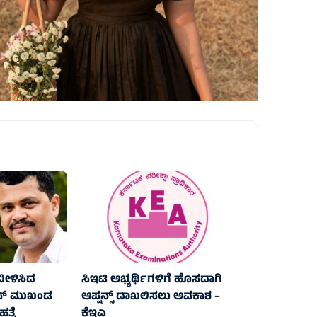
ಬೀಳಿಸಿದ
ಸಿಇಟಿ ಅಭ್ಯರ್ಥಿಗಳಿಗೆ ಹೊಸದಾಗಿ
ೆಸ್ ಮುಖಂಡ
ಆಪ್ಷನ್ಸ್ ದಾಖಲಿಸಲು ಅವಕಾಶ –
್ಯೆ
ಕೆಇಎ