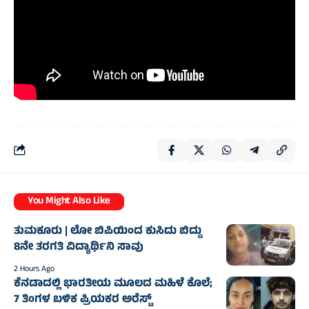
You Might Also Like
ತುಮಕೂರು | ಲೋ ಬಿಪಿಯಿಂದ ಕುಸಿದು ಬಿದ್ದು
8ನೇ ತರಗತಿ ವಿದ್ಯಾರ್ಥಿನಿ ಸಾವು
2 Hours Ago
ಕೆನಡಾದಲ್ಲಿ ಭಾರತೀಯ ಮೂಲದ ಮಹಿಳೆ ಕೊಲೆ;
7 ತಿಂಗಳ ಬಳಿಕ ಪ್ರಿಯಕರ ಅರೆಸ್ಟ್‌