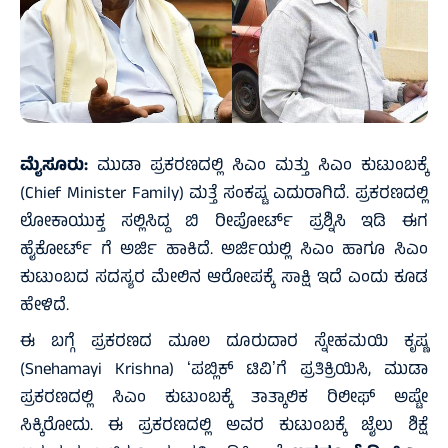
ಮೈಸೂರು:
ಮುಡಾ ಪ್ರಕರಣದಲ್ಲಿ ಸಿಎಂ ಮತ್ತು ಸಿಎಂ ಕುಟುಂಬಕ್ಕೆ
(Chief Minister Family) ಮತ್ತೆ ಸಂಕಷ್ಟ ಎದುರಾಗಿದೆ. ಪ್ರಕರಣದಲ್ಲಿ
ಲೋಕಾಯುಕ್ತ ಸಲ್ಲಿಸಿದ್ದ ಬಿ ರೀಪೋರ್ಟ್ ಪ್ರಶ್ನಿಸಿ ಇಡಿ ಈಗ
ಹೈಕೋರ್ಟ್ ಗೆ ಅರ್ಜಿ ಹಾಕಿದೆ. ಅರ್ಜಿಯಲ್ಲಿ ಸಿಎಂ ಹಾಗೂ ಸಿಎಂ
ಕುಟುಂಬದ ಸದಸ್ಯರ ಮೇಲಿನ ಆರೋಪಕ್ಕೆ ಸಾಕ್ಷಿ ಇದೆ ಎಂದು ಕೂಡ
ಹೇಳಿದೆ.
ಈ ಬಗ್ಗೆ ಪ್ರಕರಣದ ಮೂಲ ದೂರುದಾರ ಸ್ನೇಹಮಯಿ ಕೃಷ್ಣ
(Snehamayi Krishna) ʻಪಬ್ಲಿಕ್ ಟಿವಿʼಗೆ ಪ್ರತಿಕ್ರಿಯಿಸಿ, ಮುಡಾ
ಪ್ರಕರಣದಲ್ಲಿ ಸಿಎಂ ಕುಟುಂಬಕ್ಕೆ ತಾತ್ಕಾಲಿಕ ರಿಲೀಫ್ ಅಷ್ಟೇ
ಸಿಕ್ಕಿರೋದು. ಈ ಪ್ರಕರಣದಲ್ಲಿ ಅವರ ಕುಟುಂಬಕ್ಕೆ ಜೈಲು ಶಿಕ್ಷೆ