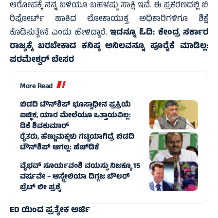
ಆರೋಪಕ್ಕೆ ನನ್ನ ಬಳಿಯೂ ಬಹಳಷ್ಟು ಸಾಕ್ಷಿ ಇವೆ. ಈ ಪ್ರಕರಣದಲ್ಲಿ ಬಿ
ರಿಪೋರ್ಟ್‌ ಹಾಕಿದ ಲೋಕಾಯುಕ್ತ ಅಧಿಕಾರಿಗಳಿಗೂ ಶಿಕ್ಷೆ
ಕೊಡಿಸುತ್ತೇನೆ ಎಂದು ಹೇಳಿದ್ದಾರೆ.
ಇದನ್ನೂ ಓದಿ:
ಕೇಂದ್ರ ಸರ್ಕಾರ
ರಾಜ್ಯಕ್ಕೆ ಬರಬೇಕಾದ ಕನಿಷ್ಠ ಅನಿಲವನ್ನೂ ಪೂರೈಕೆ ಮಾಡಿಲ್ಲ:
ಪರಮೇಶ್ವರ್‌ ಬೇಸರ
More Read
ಬಿಡದಿ ಟೌನ್‌ಶಿಪ್‌ ಭೂಸ್ವಾಧೀನ ಪ್ರಕ್ರಿಯೆ
ಐಚ್ಛಿಕ, ಯಾರ ಮೇಲೆಯೂ ಒತ್ತಾಯವಿಲ್ಲ:
ಡಿಕೆ ಶಿವಕುಮಾರ್‌
ರೈತರು, ಹೆಣ್ಣುಮಕ್ಕಳು ಗಟ್ಟಿಯಾಗಿದ್ರೆ ಬಿಡದಿ
ಟೌನ್‌ಶಿಪ್ ಆಗಲ್ಲ: ಹೆಚ್‌ಡಿಕೆ
ವೈಭವ್ ಸೂರ್ಯವಂಶಿ ವಯಸ್ಸು ನಿಜಕ್ಕೂ 15
ವರ್ಷವೇ – ಆಸ್ಟ್ರೇಲಿಯಾ ದಿಗ್ಗಜ ಬೌಲರ್
ಬ್ರೆಟ್ ಲೀ ಪ್ರಶ್ನೆ
ED ಯಿಂದ ಪ್ರತ್ಯೇಕ ಅರ್ಜಿ