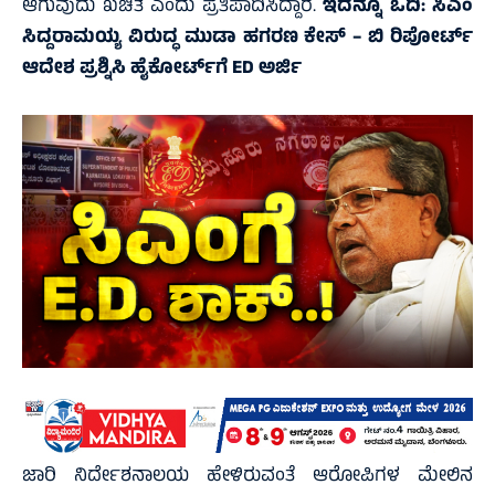
ಆಗುವುದು ಖಚಿತ ಎಂದು ಪ್ರತಿಪಾದಿಸಿದ್ದಾರೆ.
ಇದನ್ನೂ ಓದಿ:
ಸಿಎಂ
ಸಿದ್ದರಾಮಯ್ಯ ವಿರುದ್ಧ ಮುಡಾ ಹಗರಣ ಕೇಸ್‌ – ಬಿ ರಿಪೋರ್ಟ್‌
ಆದೇಶ ಪ್ರಶ್ನಿಸಿ ಹೈಕೋರ್ಟ್‌ಗೆ ED ಅರ್ಜಿ
ಜಾರಿ ನಿರ್ದೇಶನಾಲಯ ಹೇಳಿರುವಂತೆ ಆರೋಪಿಗಳ ಮೇಲಿನ