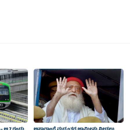
– ಆ.7 ರಂದು
ಅಸಾರಾಂಗೆ ಮಧ್ಯಂತರ ಜಾಮೀನು ನೀಡಲು