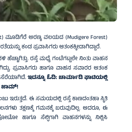
) ಮೂಡಿಗೆರೆ ಅರಣ್ಯ ವಲಯದ (Mudigere Forest)
ಿರತೆಯನ್ನು ಕಂಡ ಪ್ರವಾಸಿಗರು ಆತಂಕಕ್ಕೀಡಾಗಿದ್ದಾರೆ.
ೆಚ್ಚಾಗಿತ್ತು. ರಸ್ತೆ ಮಧ್ಯೆ ಗಂಟೆಗಟ್ಟಲೇ ನಿಂತು ವಾಹನ
್ಯಕ್ಷವಾಗಿದ್ದು, ಪ್ರವಾಸಿಗರು ಹಾಗೂ ವಾಹನ ಸವಾರರ ಆತಂಕ
 ಸೆರೆಯಾಗಿದೆ.
ಇದನ್ನೂ ಓದಿ:
ಚಾರ್ಮಾಡಿ ಘಾಟಿಯಲ್ಲಿ
‌ ಜಾಮ್‌!
ಇರುತ್ತದೆ. ಈ ಸಮಯದಲ್ಲಿ ರಸ್ತೆ ಕಾಣದಂತಹಾ ಸ್ಥಿತಿ
ನಗಳು ತಕ್ಷಣಕ್ಕೆ ಗಮನಕ್ಕೆ ಬರುವುದಿಲ್ಲ. ಆದರೂ, ಈ
ೋಟೋ ಹಾಗೂ ಸೆಲ್ಫಿಗಾಗಿ ವಾಹನಗಳನ್ನು ನಿಲ್ಲಿಸಿ