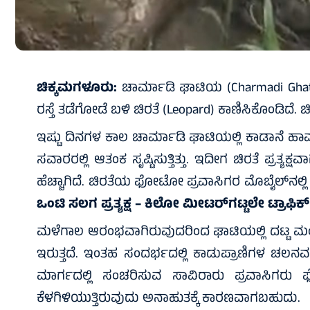
ಚಿಕ್ಕಮಗಳೂರು:
ಚಾರ್ಮಾಡಿ ಘಾಟಿಯ (Charmadi Ghat
ರಸ್ತೆ ತಡೆಗೋಡೆ ಬಳಿ ಚಿರತೆ (Leopard) ಕಾಣಿಸಿಕೊಂಡಿದೆ. ಚ
ಇಷ್ಟು ದಿನಗಳ ಕಾಲ ಚಾರ್ಮಾಡಿ ಘಾಟಿಯಲ್ಲಿ ಕಾಡಾನೆ ಹಾವಳಿ ಹ
ಸವಾರರಲ್ಲಿ ಆತಂಕ ಸೃಷ್ಟಿಸುತ್ತಿತ್ತು. ಇದೀಗ ಚಿರತೆ ಪ್ರತ
ಹೆಚ್ಚಾಗಿದೆ. ಚಿರತೆಯ ಫೋಟೋ ಪ್ರವಾಸಿಗರ ಮೊಬೈಲ್‌ನಲ್ಲಿ
ಒಂಟಿ ಸಲಗ ಪ್ರತ್ಯಕ್ಷ – ಕಿಲೋ ಮೀಟರ್‌ಗಟ್ಟಲೇ ಟ್ರಾಫಿಕ್
ಮಳೆಗಾಲ ಆರಂಭವಾಗಿರುವುದರಿಂದ ಘಾಟಿಯಲ್ಲಿ ದಟ್ಟ ಮಂಜು 
ಇರುತ್ತದೆ. ಇಂತಹ ಸಂದರ್ಭದಲ್ಲಿ ಕಾಡುಪ್ರಾಣಿಗಳ ಚಲನವಲ
ಮಾರ್ಗದಲ್ಲಿ ಸಂಚರಿಸುವ ಸಾವಿರಾರು ಪ್ರವಾಸಿಗರು ಫ
ಕೆಳಗಿಳಿಯುತ್ತಿರುವುದು ಅನಾಹುತಕ್ಕೆ ಕಾರಣವಾಗಬಹುದು.