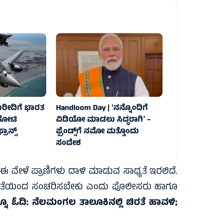
ಖರೀದಿಗೆ ಭಾರತ
Handloom Day | ʻನನ್ನೊಂದಿಗೆ
ಷ ಕೋಟಿ
ವಿಡಿಯೋ ಮಾಡಲು ಸಿದ್ಧರಾಗಿʼ –
ರಾನ್ಸ್‌
ಫ್ರೆಂಡ್ಸ್‌ಗೆ ನಮೋ ಮತ್ತೊಂದು
ಸಂದೇಶ
 ಈ ವೇಳೆ ಪ್ರಾಣಿಗಳು ದಾಳಿ ಮಾಡುವ ಸಾಧ್ಯತೆ ಇರಲಿದೆ.
ಾಗ್ರತೆಯಿಂದ ಸಂಚರಿಸಬೇಕು ಎಂದು ಪೊಲೀಸರು ಹಾಗೂ
ನೂ ಓದಿ:
ನೆಲಮಂಗಲ ತಾಲೂಕಿನಲ್ಲಿ ಚಿರತೆ ಹಾವಳಿ;