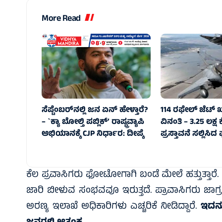
More Read
ಸೆಪ್ಟೆಂಬರ್‌ನಲ್ಲಿ ಜನ ಏನ್‌ ಹೇಳ್ತಾರೆ?
114 ರಫೇಲ್ ಜೆಟ್‌ 
– `ಕ್ಯಾ ಬೋಲ್ತಿ ಪಬ್ಲಿಕ್’ ರಾಷ್ಟ್ರವ್ಯಾಪಿ
ವಿನಂತಿ – 3.25 ಲಕ್
ಅಭಿಯಾನಕ್ಕೆ CJP ನಿರ್ಧಾರ: ದೀಪ್ಕೆ
ಪ್ರಸ್ತಾವನೆ ಸಲ್ಲಿಸಿದ ಫ್
ಕೆಲ ಪ್ರವಾಸಿಗರು ಫೋಟೋಗಾಗಿ ಬಂಡೆ ಮೇಲೆ ಹತ್ತುತ್ತಾರೆ.
ಜಾರಿ ಬೀಳುವ ಸಂಭವವೂ ಇರುತ್ತದೆ. ಪ್ರಾವಾಸಿಗರು ಜ
ಅರಣ್ಯ ಇಲಾಖೆ ಅಧಿಕಾರಿಗಳು ಎಚ್ಚರಿಕೆ ನೀಡಿದ್ದಾರೆ.
ಇದನ್