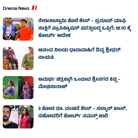
Cinema News
ರೇಣುಕಾಸ್ವಾಮಿ ಕೊಲೆ ಕೇಸ್‌ – ಪ್ರದೂಷ್‌ ಮಾಫಿ
ಸಾಕ್ಷಿಗೆ ಪ್ರಾಸಿಕ್ಯೂಷನ್ ಷರತ್ತುಬದ್ಧ ಒಪ್ಪಿಗೆ; ಆ.10 ಕ್ಕೆ
ಕೋರ್ಟ್ ಆದೇಶ
ಆನಂದ ನಿಲಯ ಧಾರಾವಾಹಿಗೆ ದಿವ್ಯ ಶ್ರೀಧರ್
ನಾಯಕಿ
ಅಮರ್ಥ ಚಿತ್ರಕ್ಕಾಗಿ ಒಂದಾದ ಶ್ರೀನಗರ ಕಿಟ್ಟಿ –
ಮೇಘನಾರಾಜ್
3 ಕೋಟಿ ರೂ. ವಂಚನೆ ಕೇಸ್‌ – ಸಲ್ಮಾನ್ ಖಾನ್,
ಸಹೋದರಿಗೆ ಕೋರ್ಟ್‌ ಸಮನ್ಸ್ ಜಾರಿ