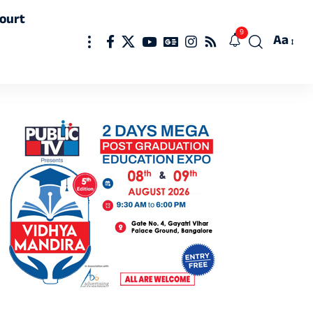
ourt
9
Aa
Font
Resizer