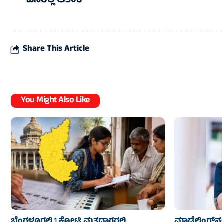
ಜನರಲ್ಲಿ ಆತಂಕ
Share This Article
You Might Also Like
ಬೆಂಗಳೂರಲ್ಲಿ 1 ಕೋಟಿ ಮತದಾರರಲ್ಲಿ
ಮಾಡೆಲಿಂಗ್‌ನಲ