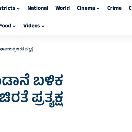
stricts
National
World
Cinema
Crime
C
Food
Videos
ಿಯಲ್ಲಿ ಚಿರತೆ ಪ್ರತ್ಯಕ್ಷ
ಕಾಡಾನೆ ಬಳಿಕ
ತೆ ಪ್ರತ್ಯಕ್ಷ