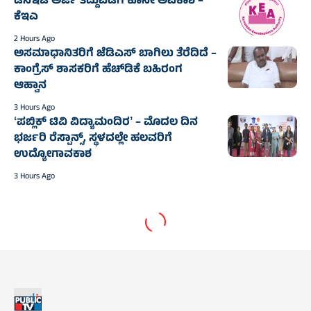
ಡಿಸಿಇಟಿ ಅರ್ಜಿ ತಿದ್ದುಪಡಿಗೆ ಕೊನೇ ಅವಕಾಶ –
ಕೆಇಎ
2 Hours Ago
ಅಸಮಾಧಾನಿತರಿಗೆ ಜೆಡಿಎಸ್‌‍ ಬಾಗಿಲು ತೆರೆದಿದೆ –
ಕಾಂಗ್ರೆಸ್‌‍ ಶಾಸಕರಿಗೆ ಹೆಚ್‌ಡಿಕೆ ಬಹಿರಂಗ
ಆಹ್ವಾನ
3 Hours Ago
ʻಪಬ್ಲಿಕ್‌ ಟಿವಿ ವಿದ್ಯಾಮಂದಿರʼ – ಮೊದಲ ದಿನ
ಭರ್ಜರಿ ರೆಸ್ಪಾನ್ಸ್‌, ಸ್ಥಳದಲ್ಲೇ ಹಲವರಿಗೆ
ಉದ್ಯೋಗಾವಕಾಶ
3 Hours Ago