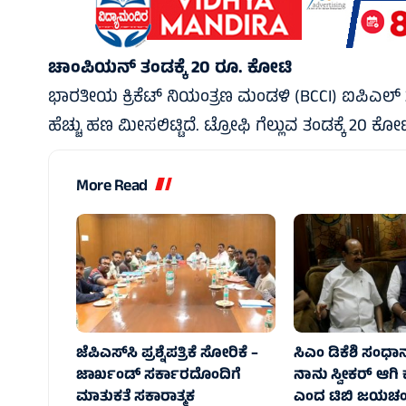
ಚಾಂಪಿಯನ್ ತಂಡಕ್ಕೆ 20 ರೂ. ಕೋಟಿ
ಭಾರತೀಯ ಕ್ರಿಕೆಟ್ ನಿಯಂತ್ರಣ ಮಂಡಳಿ (BCCI) ಐಪಿಎಲ್ 
ಹೆಚ್ಚು ಹಣ ಮೀಸಲಿಟ್ಟಿದೆ. ಟ್ರೋಫಿ ಗೆಲ್ಲುವ ತಂಡಕ್ಕೆ 2
More Read
ಜೆಪಿಎಸ್‌ಸಿ ಪ್ರಶ್ನೆಪತ್ರಿಕೆ ಸೋರಿಕೆ –
ಸಿಎಂ ಡಿಕೆಶಿ ಸಂಧಾನ 
ಜಾರ್ಖಂಡ್‌ ಸರ್ಕಾರದೊಂದಿಗೆ
ನಾನು ಸ್ವೀಕರ್ ಆಗಿ 
ಮಾತುಕತೆ ಸಕಾರಾತ್ಮಕ
ಎಂದ ಟಿಬಿ ಜಯಚಂದ