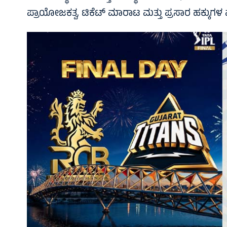
ಪ್ರಾಯೋಜಕತ್ವ, ಟಿಕೆಟ್ ಮಾರಾಟ ಮತ್ತು ಪ್ರಸಾರ ಹಕ್ಕು