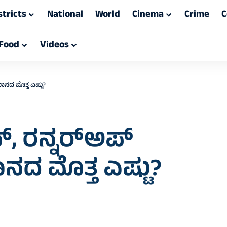
stricts
National
World
Cinema
Crime
C
Food
Videos
ಮಾನದ ಮೊತ್ತ ಎಷ್ಟು?
, ರನ್ನರ್‌ಅಪ್‌
ನದ ಮೊತ್ತ ಎಷ್ಟು?