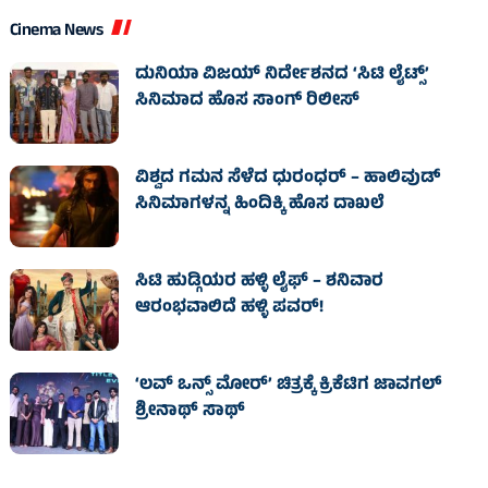
Cinema News
ದುನಿಯಾ ವಿಜಯ್ ನಿರ್ದೇಶನದ ‘ಸಿಟಿ ಲೈಟ್ಸ್’
ಸಿನಿಮಾದ ಹೊಸ ಸಾಂಗ್ ರಿಲೀಸ್
ವಿಶ್ವದ ಗಮನ ಸೆಳೆದ ಧುರಂಧರ್ – ಹಾಲಿವುಡ್‌
ಸಿನಿಮಾಗಳನ್ನ ಹಿಂದಿಕ್ಕಿ ಹೊಸ ದಾಖಲೆ
ಸಿಟಿ ಹುಡ್ಗಿಯರ ಹಳ್ಳಿ ಲೈಫ್‌ – ಶನಿವಾರ
ಆರಂಭವಾಲಿದೆ ಹಳ್ಳಿ ಪವರ್‌!
‘ಲವ್ ಒನ್ಸ್ ಮೋರ್’ ಚಿತ್ರಕ್ಕೆ ಕ್ರಿಕೆಟಿಗ ಜಾವಗಲ್
ಶ್ರೀನಾಥ್ ಸಾಥ್