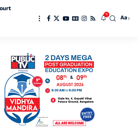
ourt
9
Aa
Font
Resizer