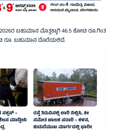
2026ರ ಬಹುಮಾನ ಮೊತ್ತಕ್ಕಾಗಿ 46.5 ಕೋಟಿ ರೂ.ಗಿಂತ
0 ಕೋಟಿ ರೂ. ಬಹುಮಾನ ದೊರೆಯಲಿದೆ.
ಸಕ್ಸಸ್‌ –
ರಸ್ತೆ ತಿರುವಿನಲ್ಲಿ ಲಾರಿ ನಿಲ್ಲಿಸಿ, ಕೀ
ಕೆಲಸ ಮಾಡ್ತೀನಿ
ಸಮೇತ ಚಾಲಕ ಪರಾರಿ – ಕಳಸ,
್ರ
ಕುದುರೆಮುಖ ಮಾರ್ಗದಲ್ಲಿ‌ ಭಾರೀ