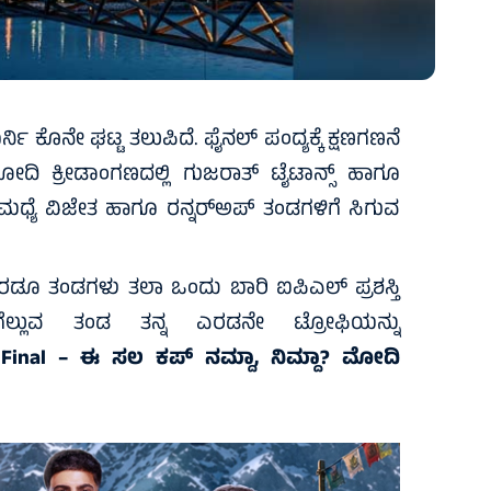
ಿ ಕೊನೇ ಘಟ್ಟ ತಲುಪಿದೆ. ಫೈನಲ್‌ ಪಂದ್ಯಕ್ಕೆ ಕ್ಷಣಗಣನೆ
ದಿ ಕ್ರೀಡಾಂಗಣದಲ್ಲಿ ಗುಜರಾತ್‌ ಟೈಟಾನ್ಸ್‌ ಹಾಗೂ
 ಮಧ್ಯೆ ವಿಜೇತ ಹಾಗೂ ರನ್ನರ್‌ಅಪ್ ತಂಡಗಳಿಗೆ ಸಿಗುವ
ಎರಡೂ ತಂಡಗಳು ತಲಾ ಒಂದು ಬಾರಿ ಐಪಿಎಲ್ ಪ್ರಶಸ್ತಿ
 ಗೆಲ್ಲುವ ತಂಡ ತನ್ನ ಎರಡನೇ ಟ್ರೋಫಿಯನ್ನು
Final – ಈ ಸಲ ಕಪ್‌ ನಮ್ದಾ, ನಿಮ್ದಾ? ಮೋದಿ