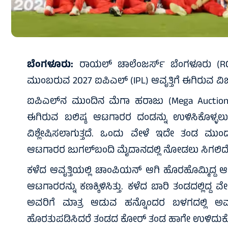
ಬೆಂಗಳೂರು:
ರಾಯಲ್ ಚಾಲೆಂಜರ್ಸ್ ಬೆಂಗಳೂರು (RCB)
ಮುಂಬರುವ 2027 ಐಪಿಎಲ್ (IPL) ಆವೃತ್ತಿಗೆ ಈಗಿರುವ ವ
ಐಪಿಎಲ್‌ನ ಮುಂದಿನ ಮೆಗಾ ಹರಾಜು (Mega Auction)
ಈಗಿರುವ ಬಲಿಷ್ಠ ಆಟಗಾರರ ದಂಡನ್ನು ಉಳಿಸಿಕೊಳ
ವಿಶ್ಲೇಷಿಸಲಾಗುತ್ತದೆ. ಒಂದು ವೇಳೆ ಇದೇ ತಂಡ ಮುಂದ
ಆಟಗಾರರ ಜುಗಲ್‌ಬಂದಿ ಮೈದಾನದಲ್ಲಿ ನೋಡಲು ಸಿಗಲಿದೆ
ಕಳೆದ ಆವೃತ್ತಿಯಲ್ಲಿ ಚಾಂಪಿಯನ್ ಆಗಿ ಹೊರಹೊಮ್ಮಿದ್ದ
ಆಟಗಾರರನ್ನು ಕಣಕ್ಕಿಳಿಸಿತ್ತು. ಕಳೆದ ಬಾರಿ ತಂಡದಲ್ಲ
ಅವರಿಗೆ ಮಾತ್ರ ಆಡುವ ಹನ್ನೊಂದರ ಬಳಗದಲ್ಲಿ ಅವಕ
ಹೊರತುಪಡಿಸಿದರೆ ತಂಡದ ಕೋರ್ ತಂಡ ಹಾಗೇ ಉಳಿದುಕೊ