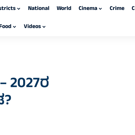
stricts
National
World
Cinema
Crime
C
Food
Videos
 – 2027ರ
ಡ?