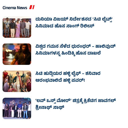
Cinema News
ದುನಿಯಾ ವಿಜಯ್ ನಿರ್ದೇಶನದ ‘ಸಿಟಿ ಲೈಟ್ಸ್’
ಸಿನಿಮಾದ ಹೊಸ ಸಾಂಗ್ ರಿಲೀಸ್
ವಿಶ್ವದ ಗಮನ ಸೆಳೆದ ಧುರಂಧರ್ – ಹಾಲಿವುಡ್‌
ಸಿನಿಮಾಗಳನ್ನ ಹಿಂದಿಕ್ಕಿ ಹೊಸ ದಾಖಲೆ
ಸಿಟಿ ಹುಡ್ಗಿಯರ ಹಳ್ಳಿ ಲೈಫ್‌ – ಶನಿವಾರ
ಆರಂಭವಾಲಿದೆ ಹಳ್ಳಿ ಪವರ್‌!
‘ಲವ್ ಒನ್ಸ್ ಮೋರ್’ ಚಿತ್ರಕ್ಕೆ ಕ್ರಿಕೆಟಿಗ ಜಾವಗಲ್
ಶ್ರೀನಾಥ್ ಸಾಥ್