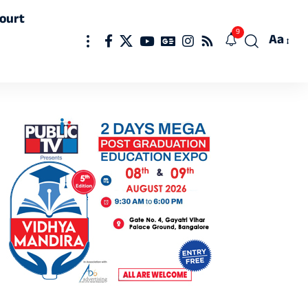
ourt
9
Aa
Font
Resizer