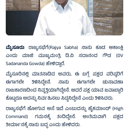
ಮೈಸೂರು
: ರಾಜ್ಯಸಭೆಗೆ(Rajya Sabha) ನಾನು ಕೂಡ ಆಕಾಂಕ್ಷಿ
ಎಂದು ಮಾಜಿ ಮುಖ್ಯಮಂತ್ರಿ ಡಿ.ವಿ ಸದಾನಂದ ಗೌಡ (DV
Sadananda Gowda) ಹೇಳಿದ್ದಾರೆ.
ಮೈಸೂರಿನಲ್ಲಿ ಮಾತನಾಡಿದ ಅವರು, ಈ ಬಗ್ಗೆ ಪಕ್ಷದ ವರಿಷ್ಠರಿಗೆ
ಈಗಾಗಲೇ ತಿಳಿಸಿದ್ದೇನೆ. ನಾನು ಈಗಾಗಲೇ ಚುನಾವಣಾ
ರಾಜಕಾರಣದಿಂದ ನಿವೃತ್ತಿಯಾಗಿದ್ದೇನೆ. ಆದರೆ ಪಕ್ಷ ಯಾವ ಜವಾಬ್ದಾರಿ
ಕೊಟ್ಟರೂ ಅದನ್ನು ನಿರ್ವಹಿಸಲು ಸಿದ್ಧನಿದ್ದೇನೆ ಎಂದು ತಿಳಿಸಿದರು.
ರಾಜ್ಯಸಭೆಗೆ ಹೋಗುವ ಆಸೆ ಇದೆ ಎಂಬುದನ್ನು ಹೈಕಮಾಂಡ್ (High
Command) ಗಮನಕ್ಕೆ ತಂದಿದ್ದೇನೆ. ಅಂತಿಮವಾಗಿ ಪಕ್ಷದ
ತೀರ್ಮಾನಕ್ಕೆ ನಾನು ಬದ್ಧ ಎಂದು ಹೇಳಿದರು.