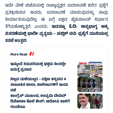
ಇದೇ ವೇಳೆ ಬಿಜೆಪಿಯಲ್ಲಿ ರಾಜ್ಯಾಧ್ಯಕ್ಷರ ಬದಲಾವಣೆ ಕುರಿತ ಪ್ರಶ್ನೆಗೆ
ಪ್ರತಿಕ್ರಿಯಿಸಿದ ಅವರು, ಬದಲಾವಣೆ ಮಾಡುವುದನ್ನು ನಾವು
ತೀರ್ಮಾನಿಸುವುದಿಲ್ಲ. ಈ ಬಗ್ಗೆ ಪಕ್ಷದ ಹೈಕಮಾಂಡ್ ನಿರ್ಧಾರ
ತೆಗೆದುಕೊಳ್ಳುತ್ತದೆ ಎಂದರು.
ಇದನ್ನೂ ಓದಿ:
ಅನ್ನಭಾಗ್ಯ ಅಕ್ಕಿ
ವಿತರಣೆಯಲ್ಲಿ ಭಾರೀ ವ್ಯತ್ಯಯ – ಪಬ್ಲಿಕ್‌ ಟಿವಿ ಪ್ರಶ್ನೆಗೆ ಮುನಿಯಪ್ಪ
ತರಲೆ ಉತ್ತರ!
More Read
ಇನ್ಮುಂದೆ ತಿರುಪತಿಯಲ್ಲಿ ಭಕ್ತರು ನಿಂತಲ್ಲೇ
ಬರುತ್ತೆ ಪ್ರಸಾದ
ನಿಲ್ಲದ ಮಳೆಯಬ್ಬರ – ದಕ್ಷಿಣ ಕನ್ನಡದ 4
ತಾಲೂಕಿನ ಶಾಲಾ, ಕಾಲೇಜುಗಳಿಗೆ ಇಂದು
ರಜೆ
ಕಾಂಗ್ರೆಸ್‌ ಮುಖಂಡ, ಉದ್ಯಮಿ ಡೇವಿಡ್‌
ಡಿಸೋಜಾ ಕೊಲೆ ಕೇಸ್;‌ ಆರೋಪಿ ಕಾಲಿಗೆ
ಗುಂಡೇಟು