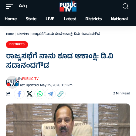
Aa
Font
Resizer
Home
State
LIVE
Latest
Districts
National
Home
|
Districts
|
ರಾಜ್ಯಸಭೆಗೆ ನಾನು ಕೂಡ ಆಕಾಂಕ್ಷಿ: ಡಿ.ವಿ ಸದಾನಂದಗೌಡ
DISTRICTS
ರಾಜ್ಯಸಭೆಗೆ ನಾನು ಕೂಡ ಆಕಾಂಕ್ಷಿ: ಡಿ.ವಿ
ಸದಾನಂದಗೌಡ
By
PUBLIC TV
Last Updated: May 25, 2026 3:31 Pm
2 Min Read