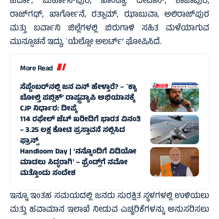
ಹರ್ದಾ, ಬುರ್ಹಾನ್‌ಪುರ, ಖಾಂಡ್ವಾ, ದೇವಾಸ್, ಶಾಜಾಪುರ,
ರಾಜ್‌ಗಢ್, ಖಾರ್ಗೋನೆ, ರತ್ಲಾಮ್, ಝಾಬುವಾ, ಅಲಿರಾಜ್‌ಪುರ
ಮತ್ತು ಬರ್ವಾನಿ ಜಿಲ್ಲೆಗಳಲ್ಲಿ ಬಿರುಗಾಳಿ ಸಹಿತ ಮಳೆಯಾಗುವ
ಮುನ್ಸೂಚನೆ ಇದ್ದು, `ಯೆಲ್ಲೋ ಅಲರ್ಟ್’ ಘೋಷಿಸಿದೆ.
More Read
ಸೆಪ್ಟೆಂಬರ್‌ನಲ್ಲಿ ಜನ ಏನ್‌ ಹೇಳ್ತಾರೆ? – `ಕ್ಯಾ
ಬೋಲ್ತಿ ಪಬ್ಲಿಕ್’ ರಾಷ್ಟ್ರವ್ಯಾಪಿ ಅಭಿಯಾನಕ್ಕೆ
CJP ನಿರ್ಧಾರ: ದೀಪ್ಕೆ
114 ರಫೇಲ್ ಜೆಟ್‌ ಖರೀದಿಗೆ ಭಾರತ ವಿನಂತಿ
– 3.25 ಲಕ್ಷ ಕೋಟಿ ಪ್ರಸ್ತಾವನೆ ಸಲ್ಲಿಸಿದ
ಫ್ರಾನ್ಸ್‌
Handloom Day | ʻನನ್ನೊಂದಿಗೆ ವಿಡಿಯೋ
ಮಾಡಲು ಸಿದ್ಧರಾಗಿʼ – ಫ್ರೆಂಡ್ಸ್‌ಗೆ ನಮೋ
ಮತ್ತೊಂದು ಸಂದೇಶ
ಇನ್ನೂ ಇಂತಹ ಸಮಯದಲ್ಲಿ ಜನರು ಸುರಕ್ಷಿತ ಸ್ಥಳಗಳಲ್ಲಿ ಉಳಿಯಲು
ಮತ್ತು ಹವಾಮಾನ ಇಲಾಖೆ ನೀಡುವ ಎಚ್ಚರಿಕೆಗಳನ್ನು ಅನುಸರಿಸಲು