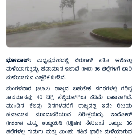
ಭೋಪಾಲ್:
ಮಧ್ಯಪ್ರದೇಶದಲ್ಲಿ ಬಿರುಗಾಳಿ ಸಹಿತ ಆಲಿಕಲ್ಲು
ಮಳೆಯಾಗುತ್ತಿದ್ದು, ಹವಾಮಾನ ಇಲಾಖೆ (IMD) 36 ಜಿಲ್ಲೆಗಳಿಗೆ ಭಾರಿ
ಮಳೆಯಾಗುವ ಎಚ್ಚರಿಕೆ ನೀಡಿದೆ.
ಮಂಗಳವಾರ (ಜೂ.2) ರಾಜ್ಯದ ಬಹುತೇಕ ನಗರಗಳಲ್ಲಿ ಗರಿಷ್ಠ
ತಾಪಮಾನವು 40 ಡಿಗ್ರಿ ಸೆಲ್ಸಿಯಸ್‌ಗಿಂತ ಕಡಿಮೆ ದಾಖಲಾಗಿದೆ.
ಮುಂದಿನ ಕೆಲವು ದಿನಗಳವರೆಗೆ ರಾಜ್ಯದಲ್ಲಿ ಇದೇ ರೀತಿಯ
ಹವಾಮಾನ ಮುಂದುವರಿಯುವ ನಿರೀಕ್ಷೆಯಿದ್ದು, ಇಂದೋರ್
(Indore) ಮತ್ತು ಉಜ್ಜಯಿನಿ (Ujjain) ಸೇರಿದಂತೆ ರಾಜ್ಯದ 36
ಜಿಲ್ಲೆಗಳಲ್ಲಿ ಗುಡುಗು ಮತ್ತು ಮಿಂಚು ಸಹಿತ ಭಾರೀ ಮಳೆಯಾಗುವ