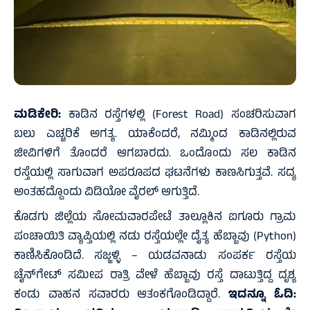
ಮಡಿಕೇರಿ:
ಕಾಡಿನ ರಸ್ತೆಗಳಲ್ಲಿ (Forest Road) ಸಂಚರಿಸುವಾಗ
ಬಲು ಎಚ್ಚರಿಕೆ ಅಗತ್ಯ. ಯಾಕೆಂದರೆ, ನಮ್ಮಿಂದ ಕಾಡಿನಲ್ಲಿರುವ
ಜೀವಿಗಳಿಗೆ ತೊಂದರೆ ಆಗಬಾರದು. ಒಂದೊಂದು ಸಲ ಕಾಡಿನ
ರಸ್ತೆಯಲ್ಲಿ ಸಾಗುವಾಗ ಅಪರೂಪದ ಘಟನೆಗಳು ಕಾಣಸಿಗುತ್ತವೆ. ಸದ್ಯ
ಅಂತಹದ್ದೊಂದು ವಿಡಿಯೋ ವೈರಲ್ ಆಗುತ್ತಿದೆ.
ಕೊಡಗು ಜಿಲ್ಲೆಯ ಸೋಮವಾರಪೇಟೆ ತಾಲ್ಲೂಕಿನ ಐಗೂರು ಗ್ರಾಮ
ಪಂಚಾಯಿತಿ ವ್ಯಾಪ್ತಿಯಲ್ಲಿ ನಡು ರಸ್ತೆಯಲ್ಲೇ ದೈತ್ಯ ಹೆಬ್ಬಾವು (Python)
ಕಾಣಿಸಿಕೊಂಡಿದೆ. ಸಜ್ಜಳ್ಳಿ – ಯಡವನಾಡು ಸಂಪರ್ಕ ರಸ್ತೆಯ
ಚೈನ್‌ಗೇಟ್ ಸಮೀಪ ರಾತ್ರಿ ವೇಳೆ ಹೆಬ್ಬಾವು ರಸ್ತೆ ದಾಟುತ್ತಿದ್ದ ದೃಶ್ಯ
ಕಂಡು ವಾಹನ ಸವಾರರು ಆತಂಕಗೊಂಡಿದ್ದಾರೆ.
ಇದನ್ನೂ ಓದಿ: