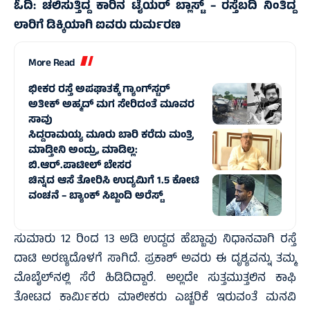
ಓದಿ:
ಚಲಿಸುತ್ತಿದ್ದ ಕಾರಿನ ಟೈಯರ್‌ ಬ್ಲಾಸ್ಟ್‌ – ರಸ್ತೆಬದಿ ನಿಂತಿದ್ದ
ಲಾರಿಗೆ ಡಿಕ್ಕಿಯಾಗಿ ಐವರು ದುರ್ಮರಣ
More Read
ಭೀಕರ ರಸ್ತೆ ಅಪಘಾತಕ್ಕೆ ಗ್ಯಾಂಗ್‌ಸ್ಟರ್
ಅತೀಕ್ ಅಹ್ಮದ್ ಮಗ ಸೇರಿದಂತೆ ಮೂವರ
ಸಾವು
ಸಿದ್ದರಾಮಯ್ಯ ಮೂರು ಬಾರಿ ಕರೆದು ಮಂತ್ರಿ
ಮಾಡ್ತೀನಿ ಅಂದ್ರು, ಮಾಡಿಲ್ಲ:
ಬಿ.ಆರ್.ಪಾಟೀಲ್ ಬೇಸರ
ಚಿನ್ನದ ಆಸೆ ತೋರಿಸಿ ಉದ್ಯಮಿಗೆ 1.5 ಕೋಟಿ
ವಂಚನೆ – ಬ್ಯಾಂಕ್ ಸಿಬ್ಬಂದಿ ಅರೆಸ್ಟ್
ಸುಮಾರು 12 ರಿಂದ 13 ಅಡಿ ಉದ್ದದ ಹೆಬ್ಬಾವು ನಿಧಾನವಾಗಿ ರಸ್ತೆ
ದಾಟಿ ಅರಣ್ಯದೊಳಗೆ ಸಾಗಿದೆ. ಪ್ರಕಾಶ್ ಅವರು ಈ ದೃಶ್ಯವನ್ನು ತಮ್ಮ
ಮೊಬೈಲ್‌ನಲ್ಲಿ ಸೆರೆ ಹಿಡಿದಿದ್ದಾರೆ. ಅಲ್ಲದೇ ಸುತ್ತಮುತ್ತಲಿನ ಕಾಫಿ
ತೋಟದ ಕಾರ್ಮಿಕರು ಮಾಲೀಕರು ಎಚ್ಚರಿಕೆ ಇರುವಂತೆ ಮನವಿ