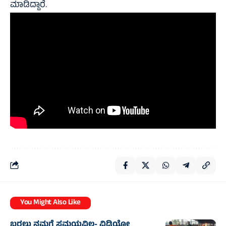
ಮಾಡಿದ್ದಾರೆ.
You Might Also Like
ಬರಲು ನಮಗೆ ಸಮಯವಿಲ್ಲ- ವಿಡಿಯೋ