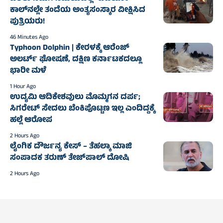
ಕಾಲ್‌ನಲ್ಲೇ ತಂದೆಯ ಅಂತ್ಯಸಂಸ್ಕಾರ ವೀಕ್ಷಿಸಿದ
ಪುತ್ರಿಯರು!
46 Minutes Ago
Typhoon Dolphin | ಕೇರಳಕ್ಕೆ ಆರೆಂಜ್‌
ಅಲರ್ಟ್‌ ಘೋಷಣೆ, ದಕ್ಷಿಣ ಕರ್ನಾಟಕದಲ್ಲೂ
ಭಾರೀ ಮಳೆ
1 Hour Ago
ಉದ್ಯಮಿ ಆದಿಕೇಶವುಲು ಮೊಮ್ಮಗನ ದರ್ಪ;
ಸಿಗರೇಟ್ ಸೇದಲು ಬೆಂಕಿಪೊಟ್ಟಣ ಇಲ್ಲ ಎಂದಿದ್ದಕ್ಕೆ
ಹಲ್ಲೆ ಆರೋಪ
2 Hours Ago
ಲೈಂಗಿಕ ದೌರ್ಜನ್ಯ ಕೇಸ್‌ – ತೆಹಲ್ಕಾ ಮಾಜಿ
ಸಂಪಾದಕ ತರುಣ್ ತೇಜ್‌ಪಾಲ್ ದೋಷಿ
2 Hours Ago