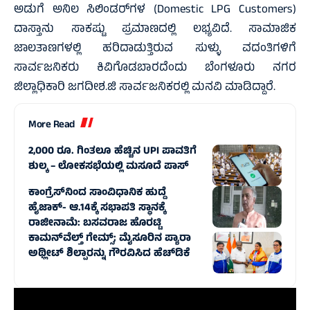
ಅಡುಗೆ ಅನಿಲ ಸಿಲಿಂಡರ್‌ಗಳ (Domestic LPG Customers)
ದಾಸ್ತಾನು ಸಾಕಷ್ಟು ಪ್ರಮಾಣದಲ್ಲಿ ಲಭ್ಯವಿದೆ. ಸಾಮಾಜಿಕ
ಜಾಲತಾಣಗಳಲ್ಲಿ ಹರಿದಾಡುತ್ತಿರುವ ಸುಳ್ಳು ವದಂತಿಗಳಿಗೆ
ಸಾರ್ವಜನಿಕರು ಕಿವಿಗೊಡಬಾರದೆಂದು ಬೆಂಗಳೂರು ನಗರ
ಜಿಲ್ಲಾಧಿಕಾರಿ ಜಗದೀಶ.ಜಿ ಸಾರ್ವಜನಿಕರಲ್ಲಿ ಮನವಿ ಮಾಡಿದ್ದಾರೆ.
More Read
2,000 ರೂ. ಗಿಂತಲೂ ಹೆಚ್ಚಿನ UPI ಪಾವತಿಗೆ
ಶುಲ್ಕ – ಲೋಕಸಭೆಯಲ್ಲಿ ಮಸೂದೆ ಪಾಸ್‌
ಕಾಂಗ್ರೆಸ್‌ನಿಂದ ಸಾಂವಿಧಾನಿಕ ಹುದ್ದೆ
ಹೈಜಾಕ್‌- ಆ.14ಕ್ಕೆ ಸಭಾಪತಿ ಸ್ಥಾನಕ್ಕೆ
ರಾಜೀನಾಮೆ: ಬಸವರಾಜ ಹೊರಟ್ಟಿ
ಕಾಮನ್‌ವೆಲ್ತ್ ಗೇಮ್ಸ್‌; ಮೈಸೂರಿನ ಪ್ಯಾರಾ
ಅಥ್ಲೀಟ್ ಶಿಲ್ಪಾರನ್ನು ಗೌರವಿಸಿದ ಹೆಚ್‌ಡಿಕೆ