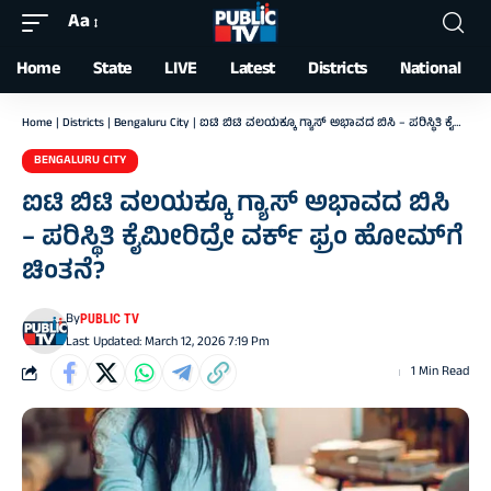
Aa
Font
Resizer
Home
State
LIVE
Latest
Districts
National
Home
|
Districts
|
Bengaluru City
|
ಐಟಿ ಬಿಟಿ ವಲಯಕ್ಕೂ ಗ್ಯಾಸ್‌ ಅಭಾವದ ಬಿಸಿ – ಪರಿಸ್ಥಿತಿ ಕೈಮೀರಿದ್ರೇ ವರ್ಕ್ ಫ್ರಂ ಹೋಮ್‌ಗೆ ಚಿಂತನೆ?
BENGALURU CITY
ಐಟಿ ಬಿಟಿ ವಲಯಕ್ಕೂ ಗ್ಯಾಸ್‌ ಅಭಾವದ ಬಿಸಿ
– ಪರಿಸ್ಥಿತಿ ಕೈಮೀರಿದ್ರೇ ವರ್ಕ್ ಫ್ರಂ ಹೋಮ್‌ಗೆ
ಚಿಂತನೆ?
By
PUBLIC TV
Last Updated: March 12, 2026 7:19 Pm
1 Min Read