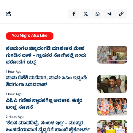
You Might Also Like
ನೆಲಮಂಗಲ ಚಿನ್ನದಂಗಡಿ ಮಾಲೀಕನ ಮೇಲೆ
ಗುಂಡಿನ ದಾಳಿ – ಗ್ರಾಹಕರ ಸೋಗಿನಲ್ಲಿ ಬಂದು
ದರೋಡೆಗೆ ಯತ್ನ
1 Hour Ago
ನಾನು ಡಿಕೆಶಿ ಮನೆಮಗ, ನಾನೇ ಸಿಎಂ ಇದ್ದಂತೆ:
ಶಿವಗಂಗಾ ಬಸವರಾಜ್
1 Hour Ago
ಪಿಓಪಿ ಗಣೇಶ ಸ್ಥಾಪನೆಗಿಲ್ಲ ಅವಕಾಶ: ಈಶ್ವರ
ಖಂಡ್ರೆ ಸೂಚನೆ
2 Hours Ago
ʻಕೆಲಸ ಮಾಡದಿದ್ರೆ, ಸಂಬಳ ಇಲ್ಲʼ – ಮುಷ್ಕರ
ಹಿಂಪಡೆಯುವಂತೆ ವೈದ್ಯರಿಗೆ ಬಾಂಬೆ ಹೈಕೋರ್ಟ್‌