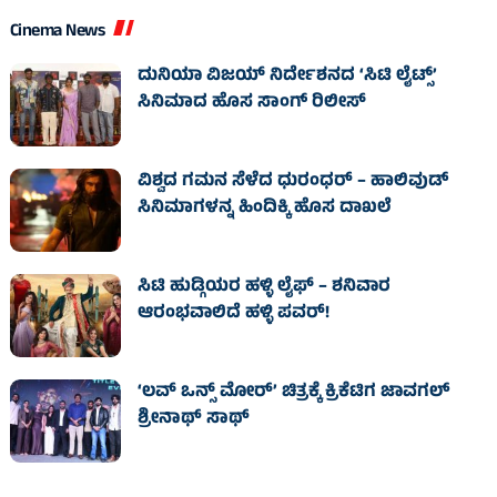
Cinema News
ದುನಿಯಾ ವಿಜಯ್ ನಿರ್ದೇಶನದ ‘ಸಿಟಿ ಲೈಟ್ಸ್’
ಸಿನಿಮಾದ ಹೊಸ ಸಾಂಗ್ ರಿಲೀಸ್
ವಿಶ್ವದ ಗಮನ ಸೆಳೆದ ಧುರಂಧರ್ – ಹಾಲಿವುಡ್‌
ಸಿನಿಮಾಗಳನ್ನ ಹಿಂದಿಕ್ಕಿ ಹೊಸ ದಾಖಲೆ
ಸಿಟಿ ಹುಡ್ಗಿಯರ ಹಳ್ಳಿ ಲೈಫ್‌ – ಶನಿವಾರ
ಆರಂಭವಾಲಿದೆ ಹಳ್ಳಿ ಪವರ್‌!
‘ಲವ್ ಒನ್ಸ್ ಮೋರ್’ ಚಿತ್ರಕ್ಕೆ ಕ್ರಿಕೆಟಿಗ ಜಾವಗಲ್
ಶ್ರೀನಾಥ್ ಸಾಥ್