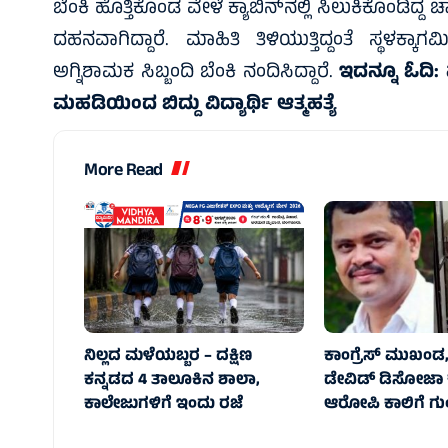
ಬೆಂಕಿ ಹೊತ್ತಿಕೊಂಡ ವೇಳೆ ಕ್ಯಾಬಿನ್‌ನಲ್ಲಿ ಸಿಲುಕಿಕೊಂಡಿ
ದಹನವಾಗಿದ್ದಾರೆ. ಮಾಹಿತಿ ತಿಳಿಯುತ್ತಿದ್ದಂತೆ ಸ್ಥಳಕ
ಅಗ್ನಿಶಾಮಕ ಸಿಬ್ಬಂದಿ ಬೆಂಕಿ ನಂದಿಸಿದ್ದಾರೆ.
ಇದನ್ನೂ ಓದಿ:
ಮಹಡಿಯಿಂದ ಬಿದ್ದು ವಿದ್ಯಾರ್ಥಿ ಆತ್ಮಹತ್ಯೆ
More Read
ನಿಲ್ಲದ ಮಳೆಯಬ್ಬರ – ದಕ್ಷಿಣ
ಕಾಂಗ್ರೆಸ್‌ ಮುಖಂಡ
ಕನ್ನಡದ 4 ತಾಲೂಕಿನ ಶಾಲಾ,
ಡೇವಿಡ್‌ ಡಿಸೋಜಾ ಕ
ಕಾಲೇಜುಗಳಿಗೆ ಇಂದು ರಜೆ
ಆರೋಪಿ ಕಾಲಿಗೆ ಗ