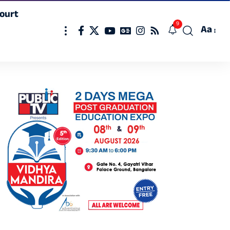
ourt
9
Aa
Font
Resizer