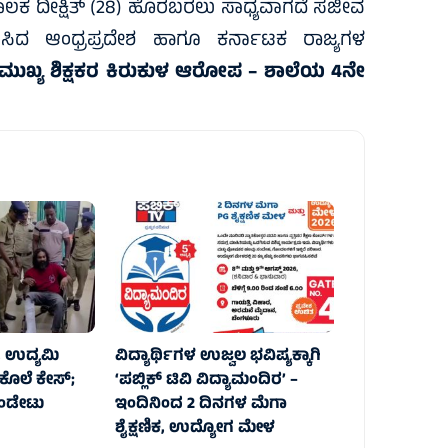
ದ್ದ ಚಾಲಕ ದೀಕ್ಷಿತ್ (28) ಹೊರಬರಲು ಸಾಧ್ಯವಾಗದೆ ಸಜೀವ
್ಕಾಗಮಿಸಿದ ಆಂಧ್ರಪ್ರದೇಶ ಹಾಗೂ ಕರ್ನಾಟಕ ರಾಜ್ಯಗಳ
ಮುಖ್ಯ ಶಿಕ್ಷಕರ ಕಿರುಕುಳ ಆರೋಪ – ಶಾಲೆಯ 4ನೇ
, ಉದ್ಯಮಿ
ವಿದ್ಯಾರ್ಥಿಗಳ ಉಜ್ವಲ ಭವಿಷ್ಯಕ್ಕಾಗಿ
ೊಲೆ ಕೇಸ್;‌
‘ಪಬ್ಲಿಕ್ ಟಿವಿ ವಿದ್ಯಾಮಂದಿರ’ –
ುಂಡೇಟು
ಇಂದಿನಿಂದ 2 ದಿನಗಳ ಮೆಗಾ
ಶೈಕ್ಷಣಿಕ, ಉದ್ಯೋಗ ಮೇಳ