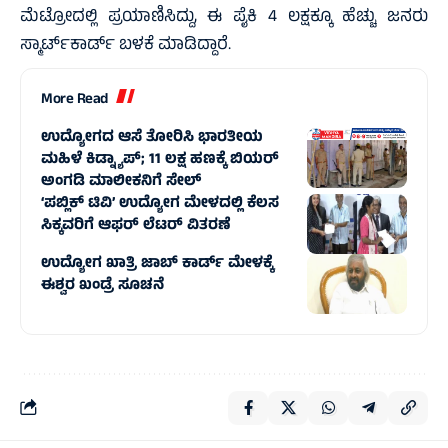
ಮೆಟ್ರೋದಲ್ಲಿ ಪ್ರಯಾಣಿಸಿದ್ದು, ಈ ಪೈಕಿ 4 ಲಕ್ಷಕ್ಕೂ ಹೆಚ್ಚು ಜನರು
ಸ್ಮಾರ್ಟ್‌ಕಾರ್ಡ್‌ ಬಳಕೆ ಮಾಡಿದ್ದಾರೆ.
More Read
ಉದ್ಯೋಗದ ಆಸೆ ತೋರಿಸಿ ಭಾರತೀಯ
ಮಹಿಳೆ ಕಿಡ್ನ್ಯಾಪ್; 11 ಲಕ್ಷ ಹಣಕ್ಕೆ ಬಿಯರ್
ಅಂಗಡಿ ಮಾಲೀಕನಿಗೆ ಸೇಲ್
‘ಪಬ್ಲಿಕ್ ಟಿವಿ’ ಉದ್ಯೋಗ ಮೇಳದಲ್ಲಿ ಕೆಲಸ
ಸಿಕ್ಕವರಿಗೆ ಆಫರ್ ಲೆಟರ್ ವಿತರಣೆ
ಉದ್ಯೋಗ ಖಾತ್ರಿ ಜಾಬ್ ಕಾರ್ಡ್ ಮೇಳಕ್ಕೆ
ಈಶ್ವರ ಖಂಡ್ರೆ ಸೂಚನೆ