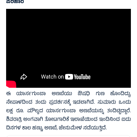
ಪರಿಹಾರ
ಈ ಯಾರ್ಸಗುಂಬಾ ಅಣಬೆಯು ಔಷಧಿ ಗುಣ ಹೊಂದಿದ್ದು,
ನೇಪಾಳದಿಂದ ತಂದು ಪ್ರದರ್ಶನಕ್ಕೆ ಇಡಲಾಗಿದೆ. ಸುಮಾರು ಒಂದು
ಲಕ್ಷ ರೂ. ಮೌಲ್ಯದ ಯಾರ್ಸಗುಂಬಾ ಅಣಬೆಯನ್ನು ತಂದಿಟ್ಟಿದ್ದಾರೆ.
ಶಿವರಾತ್ರಿ ಅಂಗವಾಗಿ ತೋಟಗಾರಿಕೆ ಇಲಾಖೆಯಿಂದ ಇಂದಿನಿಂದ ಐದು
ದಿನಗಳ ಕಾಲ ಹಣ್ಣು, ಅಣಬೆ, ಜೇನುಮೇಳ ನಡೆಯುತ್ತಿದೆ.