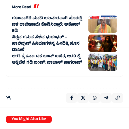
More Read
ಗೂಂಡಾಗಿರಿ ಮಾಡಿ ಬಲವಂತವಾಗಿ ಹೊರಟ್ಟಿ
ಬಳಿ ರಾಜೀನಾಮೆ ಕೊಡಿಸಿದ್ದಾರೆ: ಅಶೋಕ್‌
ಕಿಡಿ
ವಿಶ್ವದ ಗಮನ ಸೆಳೆದ ಧುರಂಧರ್ –
ಹಾಲಿವುಡ್‌ ಸಿನಿಮಾಗಳನ್ನ ಹಿಂದಿಕ್ಕಿ ಹೊಸ
ದಾಖಲೆ
ಆ.13 ಕ್ಕೆ ಕರ್ನಾಟಕ ಬಂದ್ ಖಚಿತ, ಆ.10 ಕ್ಕೆ
ಅತ್ತಿಬೆಲೆ ಗಡಿ ಬಂದ್: ವಾಟಾಳ್ ನಾಗರಾಜ್
You Might Also Like