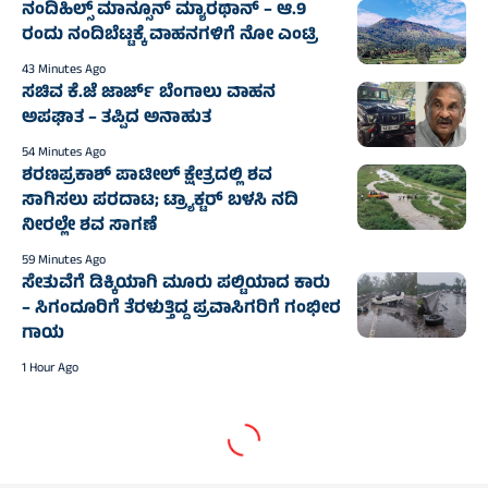
ನಂದಿಹಿಲ್ಸ್ ಮಾನ್ಸೂನ್ ಮ್ಯಾರಥಾನ್ – ಆ.9
ರಂದು ನಂದಿಬೆಟ್ಟಕ್ಕೆ ವಾಹನಗಳಿಗೆ ನೋ ಎಂಟ್ರಿ
43 Minutes Ago
ಸಚಿವ ಕೆ.ಜೆ ಜಾರ್ಜ್ ಬೆಂಗಾಲು ವಾಹನ
ಅಪಘಾತ – ತಪ್ಪಿದ ಅನಾಹುತ
54 Minutes Ago
ಶರಣಪ್ರಕಾಶ್ ಪಾಟೀಲ್ ಕ್ಷೇತ್ರದಲ್ಲಿ ಶವ
ಸಾಗಿಸಲು ಪರದಾಟ; ಟ್ರ್ಯಾಕ್ಟರ್‌ ಬಳಸಿ ನದಿ
ನೀರಲ್ಲೇ ಶವ ಸಾಗಣೆ
59 Minutes Ago
ಸೇತುವೆಗೆ ಡಿಕ್ಕಿಯಾಗಿ ಮೂರು ಪಲ್ಟಿಯಾದ ಕಾರು
– ಸಿಗಂದೂರಿಗೆ ತೆರಳುತ್ತಿದ್ದ ಪ್ರವಾಸಿಗರಿಗೆ ಗಂಭೀರ
ಗಾಯ
1 Hour Ago