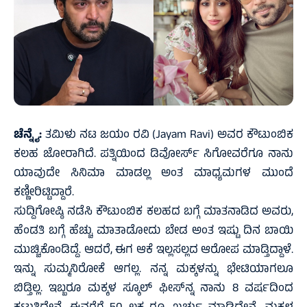
ಚೆನ್ನೈ:
ತಮಿಳು ನಟ ಜಯಂ ರವಿ (Jayam Ravi) ಅವರ ಕೌಟುಂಬಿಕ
ಕಲಹ ಜೋರಾಗಿದೆ. ಪತ್ನಿಯಿಂದ ಡಿವೋರ್ಸ್ ಸಿಗೋವರೆಗೂ ನಾನು
ಯಾವುದೇ ಸಿನಿಮಾ ಮಾಡಲ್ಲ ಅಂತ ಮಾಧ್ಯಮಗಳ ಮುಂದೆ
ಕಣ್ಣೀರಿಟ್ಟಿದ್ದಾರೆ.
ಸುದ್ದಿಗೋಷ್ಠಿ ನಡೆಸಿ ಕೌಟುಂಬಿಕ ಕಲಹದ ಬಗ್ಗೆ ಮಾತನಾಡಿದ ಅವರು,
ಹೆಂಡತಿ ಬಗ್ಗೆ ಹೆಚ್ಚು ಮಾತಾಡೋದು ಬೇಡ ಅಂತ ಇಷ್ಟು ದಿನ ಬಾಯಿ
ಮುಚ್ಚಿಕೊಂಡಿದ್ದೆ. ಆದರೆ, ಈಗ ಆಕೆ ಇಲ್ಲಸಲ್ಲದ ಆರೋಪ ಮಾಡ್ತಿದ್ದಾಳೆ.
ಇನ್ನು ಸುಮ್ಮನಿರೋಕೆ ಆಗಲ್ಲ. ನನ್ನ ಮಕ್ಕಳನ್ನು ಭೇಟಿಯಾಗಲೂ
ಬಿಡ್ತಿಲ್ಲ. ಇಬ್ಬರೂ ಮಕ್ಕಳ ಸ್ಕೂಲ್ ಫೀಸ್‌ನ್ನ ನಾನು 8 ವರ್ಷದಿಂದ