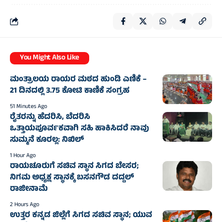
You Might Also Like
ಮಂತ್ರಾಲಯ ರಾಯರ ಮಠದ ಹುಂಡಿ ಎಣಿಕೆ –
21 ದಿನದಲ್ಲಿ 3.75 ಕೋಟಿ ಕಾಣಿಕೆ ಸಂಗ್ರಹ
51 Minutes Ago
ರೈತರನ್ನು ಹೆದರಿಸಿ, ಬೆದರಿಸಿ
ಒತ್ತಾಯಪೂರ್ವಕವಾಗಿ ಸಹಿ ಹಾಕಿಸಿದರೆ ನಾವು
ಸುಮ್ಮನೆ ಕೂರಲ್ಲ: ನಿಖಿಲ್
1 Hour Ago
ರಾಯಚೂರುಗೆ ಸಚಿವ ಸ್ಥಾನ ಸಿಗದ ಬೇಸರ;
ನಿಗಮ ಅಧ್ಯಕ್ಷ ಸ್ಥಾನಕ್ಕೆ ಬಸನಗೌಡ ದದ್ದಲ್‌
ರಾಜೀನಾಮೆ
2 Hours Ago
ಉತ್ತರ ಕನ್ನಡ ಜಿಲ್ಲೆಗೆ ಸಿಗದ ಸಚಿವ ಸ್ಥಾನ; ಯುವ