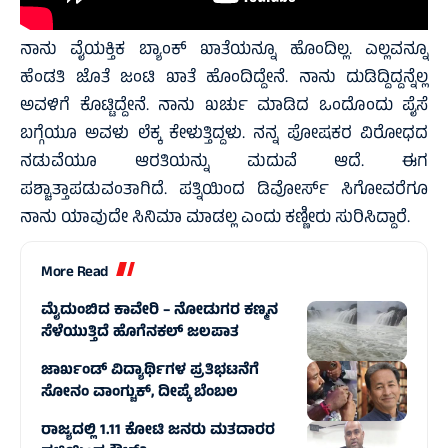
ನಾನು ವೈಯಕ್ತಿಕ ಬ್ಯಾಂಕ್ ಖಾತೆಯನ್ನೂ ಹೊಂದಿಲ್ಲ. ಎಲ್ಲವನ್ನೂ
ಹೆಂಡತಿ ಜೊತೆ ಜಂಟಿ ಖಾತೆ ಹೊಂದಿದ್ದೇನೆ. ನಾನು ದುಡಿದ್ದಿದ್ದನ್ನೆಲ್ಲ
ಅವಳಿಗೆ ಕೊಟ್ಟಿದ್ದೇನೆ. ನಾನು ಖರ್ಚು ಮಾಡಿದ ಒಂದೊಂದು ಪೈಸೆ
ಬಗ್ಗೆಯೂ ಅವಳು ಲೆಕ್ಕ ಕೇಳುತ್ತಿದ್ದಳು. ನನ್ನ ಪೋಷಕರ ವಿರೋಧದ
ನಡುವೆಯೂ ಆರತಿಯನ್ನು ಮದುವೆ ಆದೆ. ಈಗ
ಪಶ್ಚಾತ್ತಾಪಡುವಂತಾಗಿದೆ. ಪತ್ನಿಯಿಂದ ಡಿವೋರ್ಸ್ ಸಿಗೋವರೆಗೂ
ನಾನು ಯಾವುದೇ ಸಿನಿಮಾ ಮಾಡಲ್ಲ ಎಂದು ಕಣ್ಣೀರು ಸುರಿಸಿದ್ದಾರೆ.
More Read
ಮೈದುಂಬಿದ ಕಾವೇರಿ – ನೋಡುಗರ ಕಣ್ಮನ
ಸೆಳೆಯುತ್ತಿದೆ ಹೊಗೆನಕಲ್ ಜಲಪಾತ
ಜಾರ್ಖಂಡ್ ವಿದ್ಯಾರ್ಥಿಗಳ ಪ್ರತಿಭಟನೆಗೆ
ಸೋನಂ ವಾಂಗ್ಚುಕ್, ದೀಪ್ಕೆ ಬೆಂಬಲ
ರಾಜ್ಯದಲ್ಲಿ 1.11 ಕೋಟಿ ಜನರು ಮತದಾರರ