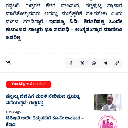
ರಸ್ತೆಬದಿ ಗುಡ್ಡಗಳ ಕೆಳಗೆ ವಾಸಿಸುವ, ಸಣ್ಣಪುಟ್ಟ ವ್ಯಾಪಾರ
ಮಾಡಿಕೊಳ್ಳುವವರು ಆದಷ್ಟು ಮುನ್ನೆಚ್ಚರಿಕೆ ವಹಿಸಬೇಕು ಎಂದು
ಮನವಿ ಮಾಡಿದ್ದಾರೆ.
ಇದನ್ನೂ ಓದಿ:
ಶಿರೂರಿನಲ್ಲಿ ಒಂದೇ
ಕುಟುಂಬದ ನಾಲ್ವರು ಭೂ ಸಮಾಧಿ – ಅಂತ್ಯಸಂಸ್ಕಾರ ಮಾಡಲೂ
ಜನರಿಲ್ಲ
You Might Also Like
ನನ್ನನ್ನು ಬಿಜೆಪಿಗೆ ಮರಳಿ ಸೇರಿಸುವ ಪ್ರಯತ್ನ
ನಡೆಯುತ್ತಿದೆ: ಈಶ್ವರಪ್ಪ
1 Hour Ago
ಡಿಸಿಇಟಿ ಅರ್ಜಿ ತಿದ್ದುಪಡಿಗೆ ಕೊನೇ ಅವಕಾಶ –
ಕೆಇಎ