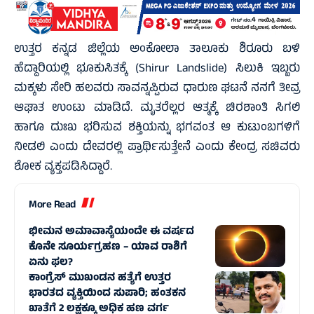
ಉತ್ತರ ಕನ್ನಡ ಜಿಲ್ಲೆಯ ಅಂಕೋಲಾ ತಾಲೂಕು ಶಿರೂರು ಬಳಿ
ಹೆದ್ದಾರಿಯಲ್ಲಿ ಭೂಕುಸಿತಕ್ಕೆ (Shirur Landslide) ಸಿಲುಕಿ ಇಬ್ಬರು
ಮಕ್ಕಳು ಸೇರಿ ಹಲವರು ಸಾವನ್ನಪ್ಪಿರುವ ಧಾರುಣ ಘಟನೆ ನನಗೆ ತೀವ್ರ
ಆಘಾತ ಉಂಟು ಮಾಡಿದೆ. ಮೃತರೆಲ್ಲರ ಆತ್ಮಕ್ಕೆ ಚಿರಶಾಂತಿ ಸಿಗಲಿ
ಹಾಗೂ ದುಃಖ ಭರಿಸುವ ಶಕ್ತಿಯನ್ನು ಭಗವಂತ ಆ ಕುಟುಂಬಗಳಿಗೆ
ನೀಡಲಿ ಎಂದು ದೇವರಲ್ಲಿ ಪ್ರಾರ್ಥಿಸುತ್ತೇನೆ ಎಂದು ಕೇಂದ್ರ ಸಚಿವರು
ಶೋಕ ವ್ಯಕ್ತಪಡಿಸಿದ್ದಾರೆ.
More Read
ಭೀಮನ ಅಮಾವಾಸ್ಯೆಯಂದೇ ಈ ವರ್ಷದ
ಕೊನೇ ಸೂರ್ಯಗ್ರಹಣ – ಯಾವ ರಾಶಿಗೆ
ಏನು ಫಲ?
ಕಾಂಗ್ರೆಸ್‌ ಮುಖಂಡನ ಹತ್ಯೆಗೆ ಉತ್ತರ
ಭಾರತದ ವ್ಯಕ್ತಿಯಿಂದ ಸುಪಾರಿ; ಹಂತಕನ
ಖಾತೆಗೆ 2 ಲಕ್ಷಕ್ಕೂ ಅಧಿಕ ಹಣ ವರ್ಗ