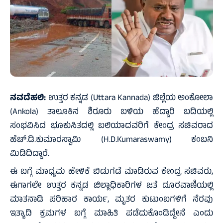
ನವದೆಹಲಿ:
ಉತ್ತರ ಕನ್ನಡ (Uttara Kannada) ಜಿಲ್ಲೆಯ ಅಂಕೋಲಾ
(Ankola) ತಾಲೂಕಿನ ಶಿರೂರು ಬಳಿಯ ಹೆದ್ದಾರಿ ಬದಿಯಲ್ಲಿ
ಸಂಭವಿಸಿದ ಭೂಕುಸಿತದಲ್ಲಿ ಬಲಿಯಾದವರಿಗೆ ಕೇಂದ್ರ ಸಚಿವರಾದ
ಹೆಚ್.ಡಿ.ಕುಮಾರಸ್ವಾಮಿ (H.D.Kumaraswamy) ಕಂಬನಿ
ಮಿಡಿದಿದ್ದಾರೆ.
ಈ ಬಗ್ಗೆ ಮಾಧ್ಯಮ ಹೇಳಿಕೆ ಬಿಡುಗಡೆ ಮಾಡಿರುವ ಕೇಂದ್ರ ಸಚಿವರು,
ಈಗಾಗಲೇ ಉತ್ತರ ಕನ್ನಡ ಜಿಲ್ಲಾಧಿಕಾರಿಗಳ ಜತೆ ದೂರವಾಣಿಯಲ್ಲಿ
ಮಾತನಾಡಿ ಪರಿಹಾರ ಕಾರ್ಯ, ಮೃತರ ಕುಟುಂಬಗಳಿಗೆ ನೆರವು
ಇತ್ಯಾದಿ ಕ್ರಮಗಳ ಬಗ್ಗೆ ಮಾಹಿತಿ ಪಡೆದುಕೊಂಡಿದ್ದೇನೆ ಎಂದು