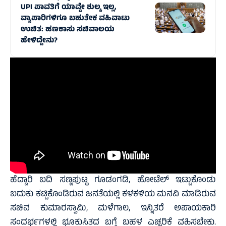
UPI ಪಾವತಿಗೆ ಯಾವ್ದೇ ಶುಲ್ಕ ಇಲ್ಲ,
ವ್ಯಾಪಾರಿಗಳಿಗೂ ಬಹುತೇಕ ವಹಿವಾಟು
ಉಚಿತ: ಹಣಕಾಸು ಸಚಿವಾಲಯ
ಹೇಳಿದ್ದೇನು?
ಹೆದ್ದಾರಿ ಬದಿ ಸಣ್ಣಪುಟ್ಟ ಗೂಡಂಗಡಿ, ಹೋಟೆಲ್ ಇಟ್ಟುಕೊಂಡು
ಬದುಕು ಕಟ್ಟಿಕೊಂಡಿರುವ ಜನತೆಯಲ್ಲಿ ಕಳಕಳಿಯ ಮನವಿ ಮಾಡಿರುವ
ಸಚಿವ ಕುಮಾರಸ್ವಾಮಿ, ಮಳೆಗಾಲ, ಇನ್ನಿತರೆ ಅಪಾಯಕಾರಿ
ಸಂದರ್ಭಗಳಲ್ಲಿ ಭೂಕುಸಿತದ ಬಗ್ಗೆ ಬಹಳ ಎಚ್ಚರಿಕೆ ವಹಿಸಬೇಕು.