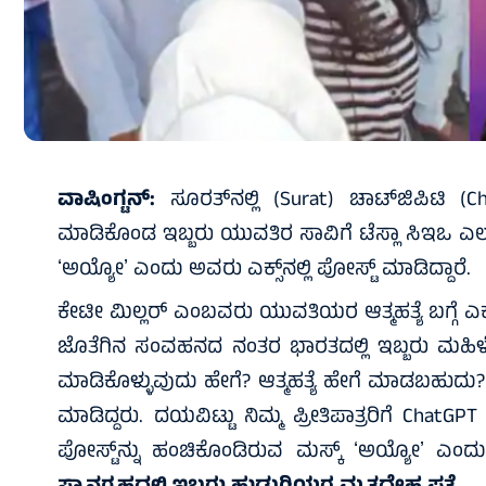
ವಾಷಿಂಗ್ಟನ್:
ಸೂರತ್‌ನಲ್ಲಿ (Surat) ಚಾಟ್‌ಜಿಪಿಟಿ (
ಮಾಡಿಕೊಂಡ ಇಬ್ಬರು ಯುವತಿರ ಸಾವಿಗೆ ಟೆಸ್ಲಾ ಸಿಇಒ ಎಲಾನ್‌ ಮಸ
ʻಅಯ್ಯೋʼ ಎಂದು ಅವರು ಎಕ್ಸ್‌ನಲ್ಲಿ ಪೋಸ್ಟ್‌ ಮಾಡಿದ್ದಾರೆ.
ಕೇಟೀ ಮಿಲ್ಲರ್ ಎಂಬವರು ಯುವತಿಯರ ಆತ್ಮಹತ್ಯೆ ಬಗ್ಗೆ ಎಕ್ಸ
ಜೊತೆಗಿನ ಸಂವಹನದ ನಂತರ ಭಾರತದಲ್ಲಿ ಇಬ್ಬರು ಮಹಿಳೆಯರು
ಮಾಡಿಕೊಳ್ಳುವುದು ಹೇಗೆ? ಆತ್ಮಹತ್ಯೆ ಹೇಗೆ ಮಾಡಬಹುದು
ಮಾಡಿದ್ದರು. ದಯವಿಟ್ಟು ನಿಮ್ಮ ಪ್ರೀತಿಪಾತ್ರರಿಗೆ Cha
ಪೋಸ್ಟ್‌ನ್ನು ಹಂಚಿಕೊಂಡಿರುವ ಮಸ್ಕ್‌ ʻಅಯ್ಯೋʼ ಎಂದು