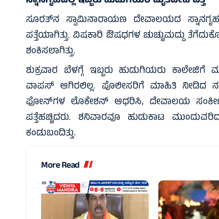
ಸ್ನಾನಗೃಹದಲ್ಲಿ ಇಬ್ಬರು ಹುಡುಗಿಯರ ಮೃತದೇಹ ಪತ್ತೆ
ಸೂರತ್‌ನ ಸ್ವಾಮಿನಾರಾಯಣ ದೇವಾಲಯದ ಸ್ನಾನಗೃಹದ
ಪತ್ತೆಯಾಗಿತ್ತು. ವಿಷಕಾರಿ ಔಷಧಗಳ ಚುಚ್ಚುಮದ್ದು ತೆಗೆದು
ಶಂಕಿಸಲಾಗಿತ್ತು.
ಶುಕ್ರವಾರ ಬೆಳಗ್ಗೆ ಇಬ್ಬರು ಹುಡುಗಿಯರು ಕಾಲೇಜಿಗೆ
ವಾಪಸ್‌ ಆಗಿರಲಿಲ್ಲ. ಪೊಲೀಸರಿಗೆ ಮಾಹಿತಿ ನೀಡಿದ
ಫೋನ್‌ಗಳ ಲೊಕೇಶನ್‌ ಆಧರಿಸಿ, ದೇವಾಲಯ ಸಂಕೀರ್ಣ
ಪತ್ತೆಹಚ್ಚಿದರು. ಶನಿವಾರವೂ ಹುಡುಕಾಟ ಮುಂದುವರಿ
ಕಂಡುಬಂದಿತ್ತು.
More Read