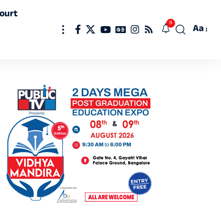
ourt
9
Aa
Font
Resizer