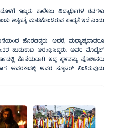
ೊಳಗೆ ಇಬ್ಬರು ಕಾಲೇಜು ವಿದ್ಯಾರ್ಥಿಗಳ ಶವಗಳು
ಕೊಂಡು ಆತ್ಮಹತ್ಯೆ ಮಾಡಿಕೊಂಡಿರುವ ಸಾಧ್ಯತೆ ಇದೆ ಎಂದು
 ಮನೆಯಿಂದ ಹೊರಟಿದ್ದರು. ಆದರೆ, ಮಧ್ಯಾಹ್ನವಾದರೂ
 ನಂತರ ಹುಡುಕಾಟ ಆರಂಭಿಸಿದ್ದರು. ಅವರ ಮೊಬೈಲ್
ದಲ್ಲಿ ಕೊನೆಯದಾಗಿ ಇದ್ದ ಸ್ಥಳವನ್ನು ಪೊಲೀಸರು
ದಾಗ ಆವರಣದಲ್ಲಿ ಅವರ ಸ್ಕೂಟರ್‌ ನಿಂತಿರುವುದು