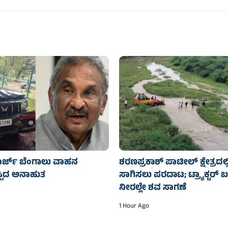
ಜಾರ್ಜ್ ಬೆಂಗಾಲು ವಾಹನ
ಶರಣಪ್ರಕಾಶ್ ಪಾಟೀಲ್ ಕ್ಷೇತ್ರದಲ್
್ಪಿದ ಅನಾಹುತ
ಸಾಗಿಸಲು ಪರದಾಟ; ಟ್ರ್ಯಾಕ್ಟರ್‌ 
ನೀರಲ್ಲೇ ಶವ ಸಾಗಣೆ
1 Hour Ago