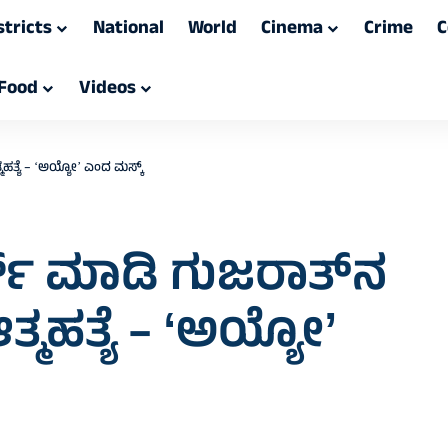
stricts
National
World
Cinema
Crime
C
Food
Videos
ಹತ್ಯೆ – ʻಅಯ್ಯೋʼ ಎಂದ ಮಸ್ಕ್‌
್ಚ್‌ ಮಾಡಿ ಗುಜರಾತ್‍ನ
ಮಹತ್ಯೆ – ʻಅಯ್ಯೋʼ