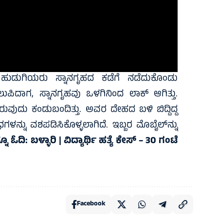
, ಹುಡುಗಿಯರು ಸ್ನಾನಗೃಹದ ಕಡೆಗೆ ನಡೆದುಕೊಂಡು
ತಲುಪಿದಾಗ, ಸ್ನಾನಗೃಹವು ಒಳಗಿನಿಂದ ಲಾಕ್ ಆಗಿತ್ತು.
ುವುದು ಕಂಡುಬಂದಿತ್ತು. ಅವರ ದೇಹದ ಬಳಿ ಬಿದ್ದಿದ್ದ
್ನು ವಶಪಡಿಸಿಕೊಳ್ಳಲಾಗಿದೆ. ಇಬ್ಬರ ಮೊಬೈಲ್‌ನ್ನು
ನೂ ಓದಿ:
ಬಳ್ಳಾರಿ | ವಿದ್ಯಾರ್ಥಿ ಹತ್ಯೆ ಕೇಸ್‌ – 30 ಗಂಟೆ
Facebook