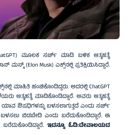
ChatGPT) ಮೂಲಕ ಸರ್ಚ್‌ ಮಾಡಿ ಬಳಿಕ ಆತ್ಮಹತ್ಯೆ
್ಕ್‌ (Elon Musk) ಎಕ್ಸ್‌ನಲ್ಲಿ ಪ್ರತಿಕ್ರಿಯಿಸಿದ್ದಾರೆ.
್‌ನಲ್ಲಿ ಮಾಹಿತಿ ಹಂಚಿಕೊಂಡಿದ್ದರು. ಅದರಲ್ಲಿ ChatGPT
 ಆತ್ಮಹತ್ಯೆ ಮಾಡಿಕೊಂಡಿದ್ದಾರೆ. ಅವರು ಆತ್ಮಹತ್ಯೆ
? ಯಾವ ಔಷಧಿಗಳನ್ನು ಬಳಸಲಾಗುತ್ತದೆ ಎಂದು ಸರ್ಚ್‌
tGPT ಬಳಸಲು ಬಿಡಬೇಡಿ ಎಂದು ಬರೆದುಕೊಂಡಿದ್ದಾರೆ. ಈ
 ಬರೆದುಕೊಂಡಿದ್ದಾರೆ.
ಇದನ್ನೂ ಓದಿ:
ದೇವಾಲಯದ