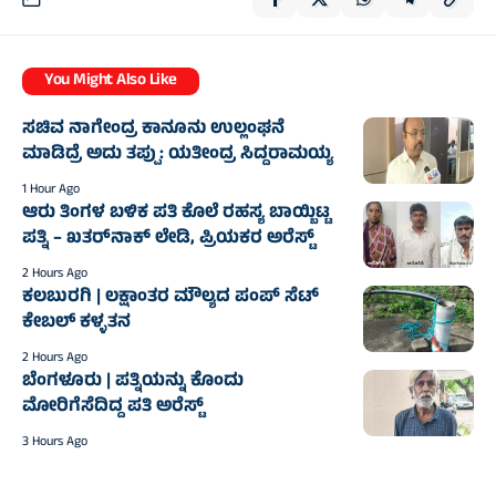
You Might Also Like
ಸಚಿವ ನಾಗೇಂದ್ರ ಕಾನೂನು ಉಲ್ಲಂಘನೆ
ಮಾಡಿದ್ರೆ ಅದು ತಪ್ಪು: ಯತೀಂದ್ರ ಸಿದ್ದರಾಮಯ್ಯ
1 Hour Ago
ಆರು ತಿಂಗಳ ಬಳಿಕ ಪತಿ ಕೊಲೆ ರಹಸ್ಯ ಬಾಯ್ಬಿಟ್ಟ
ಪತ್ನಿ – ಖತರ್‌ನಾಕ್‌ ಲೇಡಿ, ಪ್ರಿಯಕರ ಅರೆಸ್ಟ್‌
2 Hours Ago
ಕಲಬುರಗಿ | ಲಕ್ಷಾಂತರ ಮೌಲ್ಯದ ಪಂಪ್ ಸೆಟ್
ಕೇಬಲ್ ಕಳ್ಳತನ
2 Hours Ago
ಬೆಂಗಳೂರು | ಪತ್ನಿಯನ್ನು ಕೊಂದು
ಮೋರಿಗೆಸೆದಿದ್ದ ಪತಿ ಅರೆಸ್ಟ್‌
3 Hours Ago