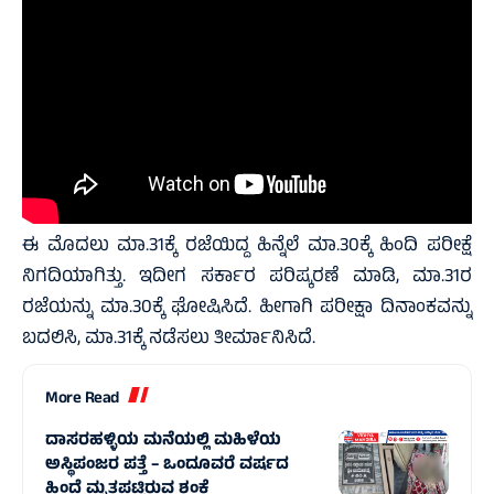
ಈ ಮೊದಲು ಮಾ.31ಕ್ಕೆ ರಜೆಯಿದ್ದ ಹಿನ್ನೆಲೆ ಮಾ.30ಕ್ಕೆ ಹಿಂದಿ ಪರೀಕ್ಷೆ
ನಿಗದಿಯಾಗಿತ್ತು. ಇದೀಗ ಸರ್ಕಾರ ಪರಿಷ್ಕರಣೆ ಮಾಡಿ, ಮಾ.31ರ
ರಜೆಯನ್ನು ಮಾ.30ಕ್ಕೆ ಘೋಷಿಸಿದೆ. ಹೀಗಾಗಿ ಪರೀಕ್ಷಾ ದಿನಾಂಕವನ್ನು
ಬದಲಿಸಿ, ಮಾ.31ಕ್ಕೆ ನಡೆಸಲು ತೀರ್ಮಾನಿಸಿದೆ.
More Read
ದಾಸರಹಳ್ಳಿಯ ಮನೆಯಲ್ಲಿ ಮಹಿಳೆಯ
ಅಸ್ಥಿಪಂಜರ ಪತ್ತೆ – ಒಂದೂವರೆ ವರ್ಷದ
ಹಿಂದೆ ಮೃತಪಟ್ಟಿರುವ ಶಂಕೆ