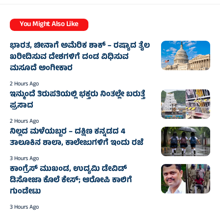
You Might Also Like
ಭಾರತ, ಚೀನಾಗೆ ಅಮೆರಿಕ ಶಾಕ್‌ – ರಷ್ಯಾದ ತೈಲ
ಖರೀದಿಸುವ ದೇಶಗಳಿಗೆ ದಂಡ ವಿಧಿಸುವ
ಮಸೂದೆ ಅಂಗೀಕಾರ
2 Hours Ago
ಇನ್ಮುಂದೆ ತಿರುಪತಿಯಲ್ಲಿ ಭಕ್ತರು ನಿಂತಲ್ಲೇ ಬರುತ್ತೆ
ಪ್ರಸಾದ
2 Hours Ago
ನಿಲ್ಲದ ಮಳೆಯಬ್ಬರ – ದಕ್ಷಿಣ ಕನ್ನಡದ 4
ತಾಲೂಕಿನ ಶಾಲಾ, ಕಾಲೇಜುಗಳಿಗೆ ಇಂದು ರಜೆ
3 Hours Ago
ಕಾಂಗ್ರೆಸ್‌ ಮುಖಂಡ, ಉದ್ಯಮಿ ಡೇವಿಡ್‌
ಡಿಸೋಜಾ ಕೊಲೆ ಕೇಸ್;‌ ಆರೋಪಿ ಕಾಲಿಗೆ
ಗುಂಡೇಟು
3 Hours Ago