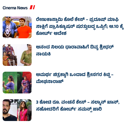
Cinema News
ರೇಣುಕಾಸ್ವಾಮಿ ಕೊಲೆ ಕೇಸ್‌ – ಪ್ರದೂಷ್‌ ಮಾಫಿ
ಸಾಕ್ಷಿಗೆ ಪ್ರಾಸಿಕ್ಯೂಷನ್ ಷರತ್ತುಬದ್ಧ ಒಪ್ಪಿಗೆ; ಆ.10 ಕ್ಕೆ
ಕೋರ್ಟ್ ಆದೇಶ
ಆನಂದ ನಿಲಯ ಧಾರಾವಾಹಿಗೆ ದಿವ್ಯ ಶ್ರೀಧರ್
ನಾಯಕಿ
ಅಮರ್ಥ ಚಿತ್ರಕ್ಕಾಗಿ ಒಂದಾದ ಶ್ರೀನಗರ ಕಿಟ್ಟಿ –
ಮೇಘನಾರಾಜ್
3 ಕೋಟಿ ರೂ. ವಂಚನೆ ಕೇಸ್‌ – ಸಲ್ಮಾನ್ ಖಾನ್,
ಸಹೋದರಿಗೆ ಕೋರ್ಟ್‌ ಸಮನ್ಸ್ ಜಾರಿ