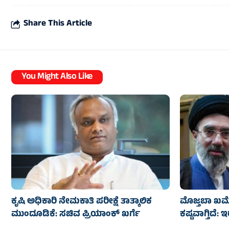
Share This Article
You Might Also Like
ಕೃಷಿ ಅಧಿಕಾರಿ ನೇಮಕಾತಿ ಪರೀಕ್ಷೆ ತಾತ್ಕಾಲಿಕ
ಮೊಜ್ತಬಾ ಖಮ
ಮುಂದೂಡಿಕೆ: ಸಚಿವ ಪ್ರಿಯಾಂಕ್ ಖರ್ಗೆ
ಕಷ್ಟವಾಗ್ತಿದೆ: 