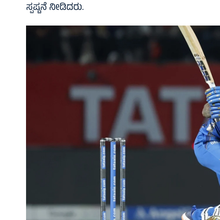
ಸ್ಪಷ್ಟನೆ ನೀಡಿದರು.