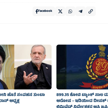
Facebook
ೇನಿ ಜೊತೆ ಸಂವಹನ ತುಂಬಾ
899.35 ಕೋಟಿ ಬ್ಯಾಂಕ್‌ ಸಾಲ ದ
ಇರಾನ್ ಅಧ್ಯಕ್ಷ
ಆರೋಪ – ಇಡಿಯಿಂದ ದೀಪಕ್ 
ಲಿಮಿಟೆಡ್‌ ನಿರ್ದೇಶಕರ ಆಸ್ತಿ ಜಪ್ತಿ