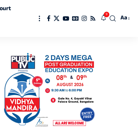
ourt
9
Aa
Font
Resizer