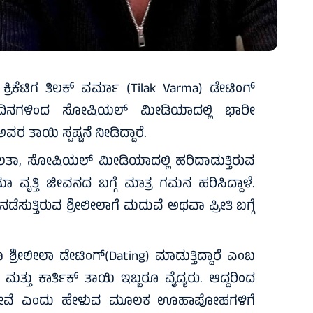
ರಿಕೆಟಿಗ ತಿಲಕ್ ವರ್ಮಾ (Tilak Varma) ಡೇಟಿಂಗ್
ು ದಿನಗಳಿಂದ ಸೋಷಿಯಲ್ ಮೀಡಿಯಾದಲ್ಲಿ ಭಾರೀ
ವರ ತಾಯಿ ಸ್ಪಷ್ಟನೆ ನೀಡಿದ್ದಾರೆ.
ವರ್ಣಲತಾ, ಸೋಷಿಯಲ್ ಮೀಡಿಯಾದಲ್ಲಿ ಹರಿದಾಡುತ್ತಿರುವ
ನಿಮಾ ವೃತ್ತಿ ಜೀವನದ ಬಗ್ಗೆ ಮಾತ್ರ ಗಮನ ಹರಿಸಿದ್ದಾಳೆ.
ಡೆಸುತ್ತಿರುವ ಶ್ರೀಲೀಲಾಗೆ ಮದುವೆ ಅಥವಾ ಪ್ರೀತಿ ಬಗ್ಗೆ
್ರೀಲೀಲಾ ಡೇಟಿಂಗ್(Dating) ಮಾಡುತ್ತಿದ್ದಾರೆ ಎಂಬ
ು ಮತ್ತು ಕಾರ್ತಿಕ್ ತಾಯಿ ಇಬ್ಬರೂ ವೈದ್ಯರು. ಆದ್ದರಿಂದ
ದ್ದೇವೆ ಎಂದು ಹೇಳುವ ಮೂಲಕ ಊಹಾಪೋಹಗಳಿಗೆ