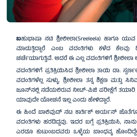
ಬ
ಹುಭಾಷಾ ನಟಿ ಶ್ರೀಲೀಲಾ(Sreeleela) ಹಾಗೂ ಯುವ ಕ್
ಮಾಡುತ್ತಿದ್ದಾರೆ ಎಂಬ ವದಂತಿಗಳು ಕಳೆದ ಕೆಲವ
ಚರ್ಚೆಯಾಗುತ್ತಿವೆ. ಆದರೆ ಈ ಎಲ್ಲ ವದಂತಿಗಳಿಗೆ ಶ್ರೀಲೀಲಾ ಅ
ವದಂತಿಗಳಿಗೆ ಪ್ರತಿಕ್ರಿಯಿಸಿದ ಶ್ರೀಲೀಲಾ ತಾಯಿ ಡಾ. ಸ್
ವದಂತಿಗಳೆಲ್ಲ ಸುಳ್ಳು. ಶ್ರೀಲೀಲಾ ತನ್ನ ಶಿಕ್ಷಣ ಮತ್ತು ಸಿ
ಜೂನ್‌ನಲ್ಲಿ ನಡೆಯಲಿರುವ ನೀಟ್-ಪಿಜಿ ಪರೀಕ್ಷೆಗೆ ತಯಾರಿ ನ
ಯಾವುದೇ ಯೋಚನೆ ಇಲ್ಲ ಎಂದು ಹೇಳಿದ್ದಾರೆ.
ಈ ಹಿಂದೆ ಬಾಲಿವುಡ್ ನಟ ಕಾರ್ತಿಕ್ ಆರ್ಯನ್ ಜೊತೆಗೂ ಶ
ವದಂತಿಗಳು ಹರಡಿದ್ದವು. ಇದರ ಬಗ್ಗೆ ಪ್ರತಿಕ್ರಿಯಿಸಿ, ನಾನ
ಎರಡೂ ಕುಟುಂಬದವರು ಒಳ್ಳೆಯ ಬಾಂಧವ್ಯ ಹೊಂದಿ