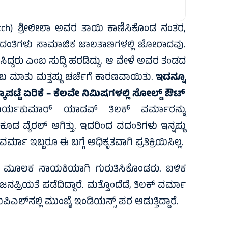
atch) ಶ್ರೀಲೀಲಾ ಅವರ ತಾಯಿ ಕಾಣಿಸಿಕೊಂಡ ನಂತರ,
ವದಂತಿಗಳು ಸಾಮಾಜಿಕ ಜಾಲತಾಣಗಳಲ್ಲಿ ಜೋರಾದವು.
ಿಸಿದ್ದರು ಎಂಬ ಸುದ್ದಿ ಹರಡಿದ್ದು, ಆ ವೇಳೆ ಅವರ ತಂಡದ
 ಎಂಬ ಮಾತು ಮತ್ತಷ್ಟು ಚರ್ಚೆಗೆ ಕಾರಣವಾಯಿತು.
ಇದನ್ನೂ
್ಕಾಪಟ್ಟೆ ಏರಿಕೆ – ಕೆಲವೇ ನಿಮಿಷಗಳಲ್ಲಿ ಸೋಲ್ಡ್‌ ಔಟ್‌
ೂರ್ಯಕುಮಾರ್ ಯಾದವ್ ತಿಲಕ್ ವರ್ಮಾರನ್ನು
ಕೂಡ ವೈರಲ್ ಆಗಿತ್ತು. ಇದರಿಂದ ವದಂತಿಗಳು ಇನ್ನಷ್ಟು
ಾ ಇಬ್ಬರೂ ಈ ಬಗ್ಗೆ ಅಧಿಕೃತವಾಗಿ ಪ್ರತಿಕ್ರಿಯಿಸಿಲ್ಲ.
ಚಿತ್ರದ ಮೂಲಕ ನಾಯಕಿಯಾಗಿ ಗುರುತಿಸಿಕೊಂಡರು. ಬಳಿಕ
 ಜನಪ್ರಿಯತೆ ಪಡೆದಿದ್ದಾರೆ. ಮತ್ತೊಂದೆಡೆ, ತಿಲಕ್ ವರ್ಮಾ
ಿಎಲ್‌ನಲ್ಲಿ ಮುಂಬೈ ಇಂಡಿಯನ್ಸ್ ಪರ ಆಡುತ್ತಿದ್ದಾರೆ.