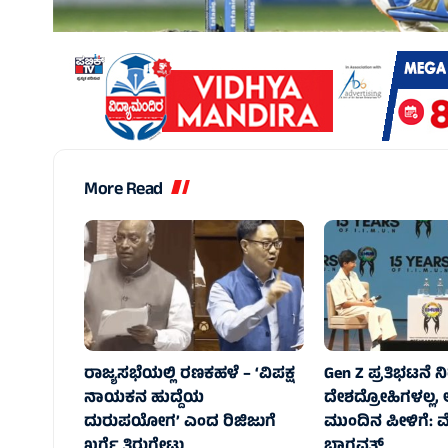
More Read
ರಾಜ್ಯಸಭೆಯಲ್ಲಿ ರಣಕಹಳೆ – ‘ವಿಪಕ್ಷ
Gen Z ಪ್ರತಿಭಟನೆ ನ
ನಾಯಕನ ಹುದ್ದೆಯ
ದೇಶದ್ರೋಹಿಗಳಲ್ಲ,
ದುರುಪಯೋಗ’ ಎಂದ ರಿಜಿಜುಗೆ
ಮುಂದಿನ ಪೀಳಿಗೆ:
ಖರ್ಗೆ ತಿರುಗೇಟು
ಭಾಗವತ್‌