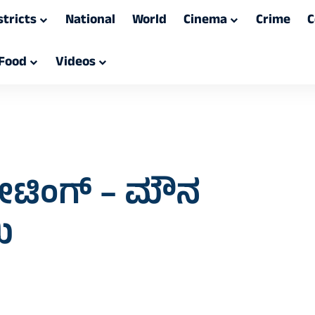
stricts
National
World
Cinema
Crime
C
Food
Videos
ಡೇಟಿಂಗ್ – ಮೌನ
ಿ