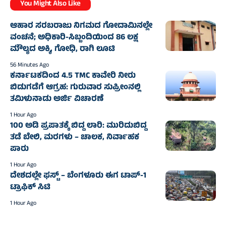
You Might Also Like
ಆಹಾರ ಸರಬರಾಜು ನಿಗಮದ ಗೋದಾಮಿನಲ್ಲೇ
ವಂಚನೆ; ಅಧಿಕಾರಿ-ಸಿಬ್ಬಂದಿಯಿಂದ 86 ಲಕ್ಷ
ಮೌಲ್ಯದ ಅಕ್ಕಿ, ಗೋಧಿ, ರಾಗಿ ಲೂಟಿ
56 Minutes Ago
ಕರ್ನಾಟಕದಿಂದ 4.5 TMC ಕಾವೇರಿ ನೀರು
ಬಿಡುಗಡೆಗೆ ಆಗ್ರಹ: ಗುರುವಾರ ಸುಪ್ರೀಂನಲ್ಲಿ
ತಮಿಳುನಾಡು ಅರ್ಜಿ ವಿಚಾರಣೆ
1 Hour Ago
100 ಅಡಿ ಪ್ರಪಾತಕ್ಕೆ ಬಿದ್ದ ಲಾರಿ: ಮುರಿದುಬಿದ್ದ
ತಡೆ ಬೇಲಿ, ಮರಗಳು – ಚಾಲಕ, ನಿರ್ವಾಹಕ
ಪಾರು
1 Hour Ago
ದೇಶದಲ್ಲೇ ಫಸ್ಟ್ – ಬೆಂಗಳೂರು ಈಗ ಟಾಪ್-1
ಟ್ರಾಫಿಕ್ ಸಿಟಿ
1 Hour Ago