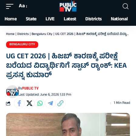
Aa
Font
Resizer
Home
State
LIVE
Latest
Districts
National
Home
|
Districts
|
Bengaluru City
|
UG CET 2026 | ಹಿಜಬ್‌ ಕಾರಣಕ್ಕೆ ಪರೀಕ್ಷೆ ಬರೆಯದ ವಿದ್ಯಾರ್ಥಿನಿಗೆ ಸ್ಪಾಟ್‌ ರ‍್ಯಾಂಕ್‌: KEA ಪ್ರಸನ್ನ ಕುಮಾರ್
BENGALURU CITY
UG CET 2026 | ಹಿಜಬ್‌ ಕಾರಣಕ್ಕೆ ಪರೀಕ್ಷೆ
ಬರೆಯದ ವಿದ್ಯಾರ್ಥಿನಿಗೆ ಸ್ಪಾಟ್‌ ರ‍್ಯಾಂಕ್‌: KEA
ಪ್ರಸನ್ನ ಕುಮಾರ್
By
PUBLIC TV
Last Updated: June 6, 2026 1:33 Pm
1 Min Read