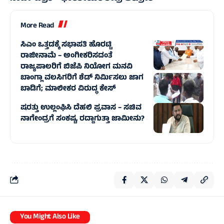
More Read
ಸಿಎಂ ಒತ್ತಡಕ್ಕೆ ಸಭಾಪತಿ ಹೊರಟ್ಟಿ
ರಾಜೀನಾಮೆ – ಅಂಗೀಕರಿಸದಂತೆ
ರಾಜ್ಯಪಾಲರಿಗೆ ಬಿಜೆಪಿ ನಿಯೋಗ ಮನವಿ
ಬಾಂಗ್ಲಾ ವಲಸಿಗರಿಗೆ ಶೆಡ್ ನಿರ್ಮಿಸಲು ಜಾಗ
ಬಾಡಿಗೆ; ಮಾಲೀಕರ ವಿರುದ್ಧ ಕೇಸ್
ಷರತ್ತು ಉಲ್ಲಂಘಿಸಿ ದೆಹಲಿ ಪ್ರವಾಸ – ಸಚಿವ
ನಾಗೇಂದ್ರಗೆ ಸಂಕಷ್ಟ, ರದ್ದಾಗುತ್ತಾ ಜಾಮೀನು?
You Might Also Like