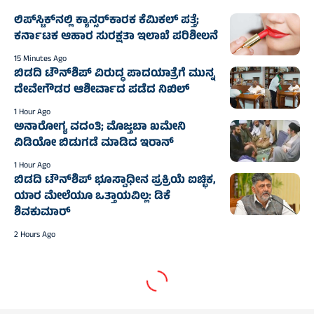
ಲಿಪ್‌ಸ್ಟಿಕ್‌ನಲ್ಲಿ ಕ್ಯಾನ್ಸರ್‌ಕಾರಕ ಕೆಮಿಕಲ್ ಪತ್ತೆ;
ಕರ್ನಾಟಕ ಆಹಾರ ಸುರಕ್ಷತಾ ಇಲಾಖೆ ಪರಿಶೀಲನೆ
15 Minutes Ago
ಬಿಡದಿ ಟೌನ್‌ಶಿಪ್ ವಿರುದ್ಧ ಪಾದಯಾತ್ರೆಗೆ ಮುನ್ನ
ದೇವೇಗೌಡರ ಆಶೀರ್ವಾದ ಪಡೆದ ನಿಖಿಲ್
1 Hour Ago
ಅನಾರೋಗ್ಯ ವದಂತಿ; ಮೊಜ್ತಬಾ ಖಮೇನಿ
ವಿಡಿಯೋ ಬಿಡುಗಡೆ ಮಾಡಿದ ಇರಾನ್
1 Hour Ago
ಬಿಡದಿ ಟೌನ್‌ಶಿಪ್‌ ಭೂಸ್ವಾಧೀನ ಪ್ರಕ್ರಿಯೆ ಐಚ್ಛಿಕ,
ಯಾರ ಮೇಲೆಯೂ ಒತ್ತಾಯವಿಲ್ಲ: ಡಿಕೆ
ಶಿವಕುಮಾರ್‌
2 Hours Ago