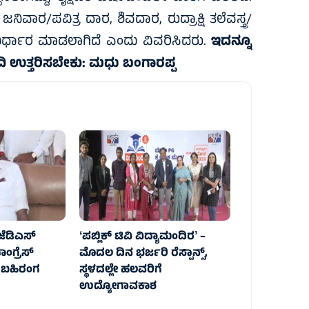
ಿವಾರ/ಪವಿತ್ರ ದಾರ, ಶಿವದಾರ, ರುದ್ರಾಕ್ಷಿ ತಲೆವಸ್ತ್ರ/
 ನಿರ್ಧಾರ ಮಾಡಲಾಗಿದೆ ಎಂದು ವಿವರಿಸಿದರು.
ಇದನ್ನೂ
ೋದಿ ಉತ್ತರಿಸಬೇಕು: ಮಧು ಬಂಗಾರಪ್ಪ
ಡಿಎಸ್‌‍
ʻಪಬ್ಲಿಕ್‌ ಟಿವಿ ವಿದ್ಯಾಮಂದಿರʼ –
ಂಗ್ರೆಸ್‌‍
ಮೊದಲ ದಿನ ಭರ್ಜರಿ ರೆಸ್ಪಾನ್ಸ್‌,
ೆ ಬಹಿರಂಗ
ಸ್ಥಳದಲ್ಲೇ ಹಲವರಿಗೆ
ಉದ್ಯೋಗಾವಕಾಶ