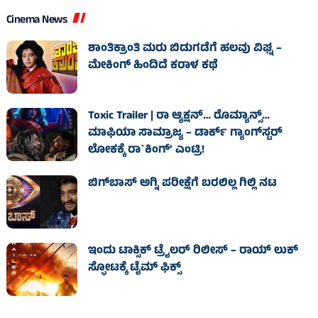
Cinema News
ಶಾಂತಿಕ್ರಾಂತಿ ಮರು ಬಿಡುಗಡೆಗೆ ಹಲವು ವಿಘ್ನ –
ಮೇಕಿಂಗ್ ಹಿಂದಿದೆ ಕರಾಳ ಕಥೆ
Toxic Trailer | ರಾ ಆ್ಯಕ್ಷನ್‌… ರೊಮ್ಯಾನ್ಸ್‌…
ಮಾಫಿಯಾ ಸಾಮ್ರಾಜ್ಯ – ಡಾರ್ಕ್‌ ಗ್ಯಾಂಗ್‌ಸ್ಟರ್‌
ಲೋಕಕ್ಕೆ ರಾ`ಕಿಂಗ್‌’ ಎಂಟ್ರಿ!
ಬಿಗ್‌ಬಾಸ್ ಅಗ್ನಿ ಪರೀಕ್ಷೆಗೆ ಬರಲಿಲ್ಲ ಗಿಲ್ಲಿ ನಟ
ಇಂದು ಟಾಕ್ಸಿಕ್ ಟ್ರೈಲರ್ ರಿಲೀಸ್‌ – ರಾಯ್‌ ಲುಕ್
ಸ್ಫೋಟಕ್ಕೆ ಟೈಮ್‌ ಫಿಕ್ಸ್‌