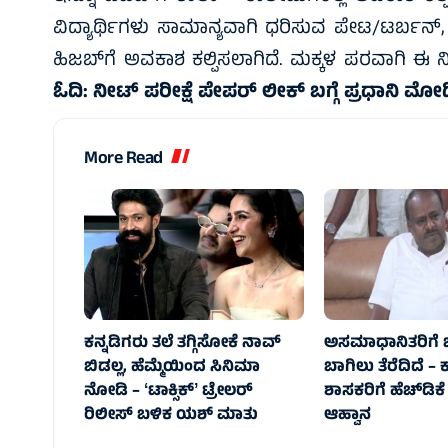
ವಿದ್ಯಾರ್ಥಿಗಳು ಸಾಮಾನ್ಯವಾಗಿ ಧರಿಸುವ ಪೇಟ/ಟರ್ಬನ್‌, ಜನ
ಹಿಜಬ್‌ಗೆ ಅವಕಾಶ ಕಲ್ಪಿಸಲಾಗಿದೆ. ಮಕ್ಕಳ ಪರವಾಗಿ ಈ
ಓದಿ:
ನೀಟ್ ಪರೀಕ್ಷೆ ಪೇಪರ್ ಲೀಕ್ ಬಗ್ಗೆ ಪ್ರಧಾನಿ ಮ
More Read
ಕನ್ನಡಿಗರು ತಲೆ ತಗ್ಗಿಸೋಕೆ ನಾವ್‌
ಅಸಮಾಧಾನಿತರಿಗೆ ಜೆ
ಬಿಡಲ್ಲ, ಹೆಮ್ಮೆಯಿಂದ ಸಿನಿಮಾ
ಬಾಗಿಲು ತೆರೆದಿದೆ – ಕಾ
ನೋಡಿ – ʻಟಾಕ್ಸಿಕ್‌ʼ ಟ್ರೇಲರ್‌
ಶಾಸಕರಿಗೆ ಹೆಚ್‌ಡಿಕ
ರಿಲೀಸ್‌ ಬಳಿಕ ಯಶ್‌ ಮಾತು
ಆಹ್ವಾನ