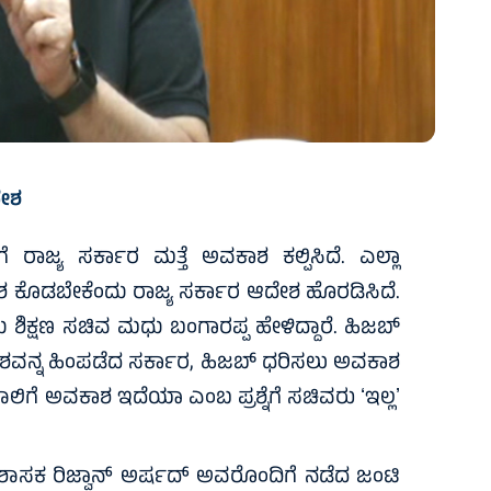
ದೇಶ
 ರಾಜ್ಯ ಸರ್ಕಾರ ಮತ್ತೆ ಅವಕಾಶ ಕಲ್ಪಿಸಿದೆ. ಎಲ್ಲಾ
ಶ ಕೊಡಬೇಕೆಂದು ರಾಜ್ಯ ಸರ್ಕಾರ ಆದೇಶ ಹೊರಡಿಸಿದೆ.
ಶಿಕ್ಷಣ ಸಚಿವ ಮಧು ಬಂಗಾರಪ್ಪ ಹೇಳಿದ್ದಾರೆ. ಹಿಜಬ್‌
ಆದೇಶವನ್ನ ಹಿಂಪಡೆದ ಸರ್ಕಾರ, ಹಿಜಬ್‌ ಧರಿಸಲು ಅವಕಾಶ
ಲಿಗೆ ಅವಕಾಶ ಇದೆಯಾ ಎಂಬ ಪ್ರಶ್ನೆಗೆ ಸಚಿವರು ʻಇಲ್ಲʼ
 ಶಾಸಕ ರಿಜ್ವಾನ್ ಅರ್ಷದ್ ಅವರೊಂದಿಗೆ ನಡೆದ ಜಂಟಿ