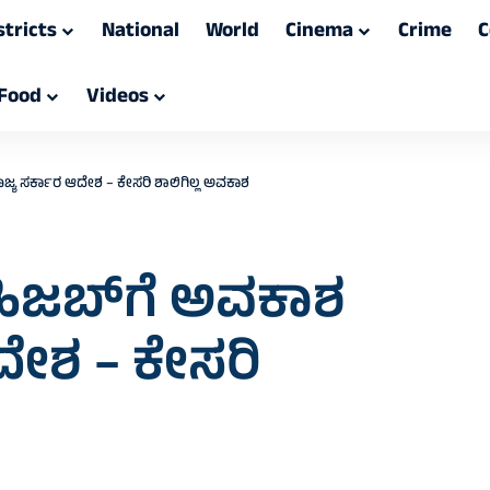
stricts
National
World
Cinema
Crime
C
Food
Videos
ಜ್ಯ ಸರ್ಕಾರ ಆದೇಶ – ಕೇಸರಿ ಶಾಲಿಗಿಲ್ಲ ಅವಕಾಶ
ಹಿಜಬ್‌ಗೆ ಅವಕಾಶ
ದೇಶ – ಕೇಸರಿ