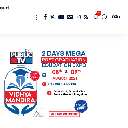
ourt
9
Aa
Font
Resizer