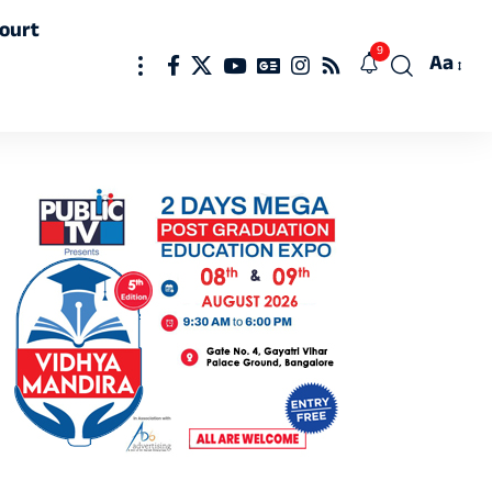
ourt
9
Aa
Font
Resizer