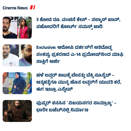
Cinema News
3 ಕೋಟಿ ರೂ. ವಂಚನೆ ಕೇಸ್‌ – ಸಲ್ಮಾನ್ ಖಾನ್,
ಸಹೋದರಿಗೆ ಕೋರ್ಟ್‌ ಸಮನ್ಸ್ ಜಾರಿ
Exclusive: ಆರೋಪಿ ದರ್ಶನ್‌ಗೆ ಅತಿದೊಡ್ಡ
ಸಂಕಷ್ಟ; ಪ್ರಕರಣದ ಎ-14 ಪ್ರದೋಷ್‌ನಿಂದ ಮಾಫಿ
ಸಾಕ್ಷಿಗೆ ಅರ್ಜಿ
ಹಳೆ ಲವ್ವರ್‌ ಕಾಟಕ್ಕೆ ಬೇಸತ್ತು ಟೆಕ್ಕಿ ಸೂಸೈಡ್‌ –
ಆತ್ಮಹತ್ಯೆಗೂ ಮುನ್ನ ಹೊಸ ಲವ್ವರ್‌ಗೆ ಯುವತಿ ಕರೆ,
ಈಗ ಇಬ್ರೂ ಎಸ್ಕೇಪ್‌
ಪುಷ್ಕರ್ ಕನಸಿನ `ವಿಜಯನಗರ ಸಾಮ್ರಾಜ್ಯ’ –
ಭಾರೀ ಬಜೆಟ್‌ನಲ್ಲಿ ನಿರ್ಮಾಣ