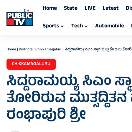
Home
State
LIVE
Latest
Di
Sports
Tech
Automobile
Home
|
Districts
|
Chikkamagaluru
|
ಸಿದ್ದರಾಮಯ್ಯ ಸಿಎಂ ಸ್ಥಾನ ಬಿಟ್ಟು ಕೊಡಲು ತೋರಿರ
CHIKKAMAGALURU
ಸಿದ್ದರಾಮಯ್ಯ ಸಿಎಂ ಸ್ಥ
ತೋರಿರುವ ಮುತ್ಸದ್ದಿತನ 
ರಂಭಾಪುರಿ ಶ್ರೀ