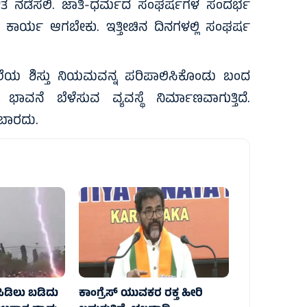
ಡಳಿತ ನಡೆಸಲಿ. ಜಾತಿ-ಧರ್ಮದ ಸಂಘರ್ಷಗಳ ಸಂದರ್ಭ
ಾರ್ಯ ಆಗಬೇಕು. ಇತ್ತೀಚಿನ ದಿನಗಳಲ್ಲಿ ಸಂಘರ್ಷ
ೆಯ ಶಿಸ್ತು ನಿಯಮವನ್ನ ಪರಿಪಾಲಿಸಿಕೊಂಡು ಬಂದ
ವನೆ ಬೆಳೆಸುವ ವ್ಯವಸ್ಥೆ ನಿರ್ಮಾಣವಾಗುತ್ತಿದೆ.
ಬಾರದು.
ಿಡಿಲು ಬಡಿದು
ಕಾಂಗ್ರೆಸ್ ಯುವಕರ ರಕ್ತ ಹೀರಿ