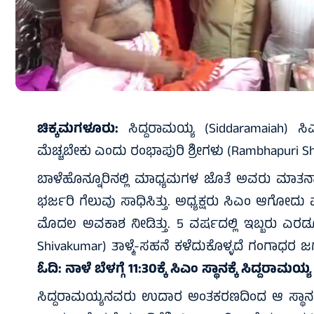
ಚಿಕ್ಕಮಗಳೂರು:
ಸಿದ್ದರಾಮಯ್ಯ (Siddaramaiah) ಸಿಎ
ಮೆಚ್ಚಬೇಕು ಎಂದು ರಂಭಾಪುರಿ ಶ್ರೀಗಳು (Rambhapuri Shri
ಬಾಳೆಹೊನ್ನೂರಿನಲ್ಲಿ ಮಾಧ್ಯಮಗಳ ಜೊತೆ ಅವರು ಮಾತನಾಡಿದ
ಭರ್ಜರಿ ಗೆಲುವು ಸಾಧಿಸಿತ್ತು. ಅಧ್ಯಕ್ಷರು ಸಿಎಂ ಆಗೋದ
ಮೊದಲ ಅವಕಾಶ ನೀಡಿತ್ತು. 5 ವರ್ಷದಲ್ಲಿ ಇಬ್ಬರು ಎರಡೂ
Shivakumar) ತಾಳ್ಮೆ-ಸಹನೆ ಕಳೆದುಕೊಳ್ಳದೆ ಗಂಗಾಧರ ಜಗ
ಓದಿ:
ನಾಳೆ ಬೆಳಗ್ಗೆ 11:30ಕ್ಕೆ ಸಿಎಂ ಸ್ಥಾನಕ್ಕೆ ಸಿದ್ದರಾ
ಸಿದ್ದರಾಮಯ್ಯನವರು ಉದಾರ ಅಂತಕರಣದಿಂದ ಆ ಸ್ಥಾನ ಬ