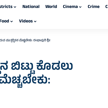
stricts
National
World
Cinema
Crime
C
Food
Videos
ುವ ಮುತ್ಸದ್ದಿತನ ಮೆಚ್ಚಬೇಕು: ರಂಭಾಪುರಿ ಶ್ರೀ
ಾನ ಬಿಟ್ಟು ಕೊಡಲು
ಮೆಚ್ಚಬೇಕು: