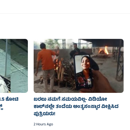
 1.5 ಕೋಟಿ
ಬರಲು ನಮಗೆ ಸಮಯವಿಲ್ಲ- ವಿಡಿಯೋ
ಟ್
ಕಾಲ್‌ನಲ್ಲೇ ತಂದೆಯ ಅಂತ್ಯಸಂಸ್ಕಾರ ವೀಕ್ಷಿಸಿದ
ಪುತ್ರಿಯರು!
2 Hours Ago