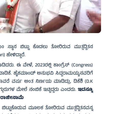
ಂ ಸ್ಥಾನ ಬಿಟ್ಟು ಕೊಡಲು ತೋರಿರುವ ಮುತ್ಸದ್ದಿತನ
) ಹೇಳಿದ್ದಾರೆ.
ರು. ಈ ವೇಳೆ, 2023ರಲ್ಲಿ ಕಾಂಗ್ರೆಸ್ (Congress)
ು ವಾಡಿಕೆ. ಹೈಕಮಾಂಡ್ ಅನುಭವಿ ಸಿದ್ದರಾಮಯ್ಯನವರಿಗೆ
ವರೆ ವರ್ಷ ಅಂತ ನಿರ್ಣಯ ಮಾಡಿದ್ರು. ಡಿಕೆಶಿ (D.K
್ಗುರುಗಳ ಮೇಲೆ ನಂಬಿಕೆ ಇಟ್ಟಿದ್ದರು ಎಂದರು.
ಇದನ್ನೂ
ಮಯ್ಯ ರಾಜೀನಾಮೆ
ಿಟ್ಟುಕೊಡುವ ಮೂಲಕ ತೋರಿರುವ ಮುತ್ಸದ್ದಿತನವನ್ನ