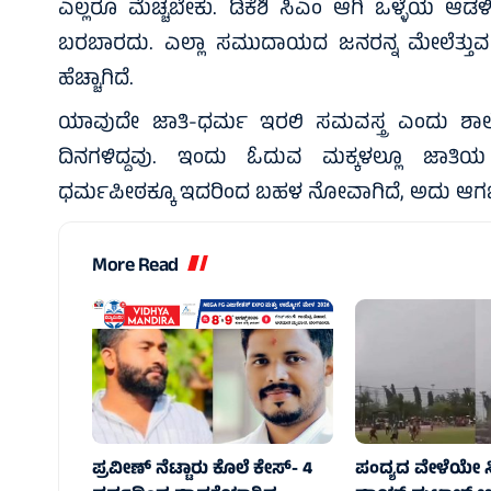
ಎಲ್ಲರೂ ಮೆಚ್ಚಬೇಕು. ಡಿಕೆಶಿ ಸಿಎಂ ಆಗಿ ಒಳ್ಳೆಯ ಆ
ಬರಬಾರದು. ಎಲ್ಲಾ ಸಮುದಾಯದ ಜನರನ್ನ ಮೇಲೆತ್ತುವ ಕ
ಹೆಚ್ಚಾಗಿದೆ.
ಯಾವುದೇ ಜಾತಿ-ಧರ್ಮ ಇರಲಿ ಸಮವಸ್ತ್ರ ಎಂದು ಶಾಲ
ದಿನಗಳಿದ್ದವು. ಇಂದು ಓದುವ ಮಕ್ಕಳಲ್ಲೂ ಜಾತಿಯ ಭಾ
ಧರ್ಮಪೀಠಕ್ಕೂ ಇದರಿಂದ ಬಹಳ ನೋವಾಗಿದೆ, ಅದು ಆಗ
More Read
ಪ್ರವೀಣ್ ನೆಟ್ಟಾರು ಕೊಲೆ ಕೇಸ್‌- 4
ಪಂದ್ಯದ ವೇಳೆಯೇ ಸ