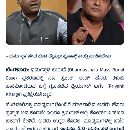
– ಧರ್ಮಸ್ಥಳ ಸಂಘ ಕೂಡ ಮೈಕ್ರೋ ಫೈನಾನ್ಸ್ ಕಾಯ್ದೆ ಪಾಲಿಸಬೇಕು
ಬೆಂಗಳೂರು:
ಧರ್ಮಸ್ಥಳ ಬುರುಡೆ (Dharmasthala Mass Burial
Case) ಪ್ರಕರಣದಲ್ಲಿ ನಟ ಪ್ರಕಾಶ್‌ ರಾಜ್‌ ಹೆಸರು ತಳುಕು
ಹಾಕಿಕೊಂಡಿರುವ ಬಗ್ಗೆ ಗೃಹಸಚಿವ ಪ್ರಿಯಾಂಕ್‌ ಖರ್ಗೆ (Priyank
Kharge) ಪ್ರತಿಕ್ರಿಯಿಸಿದ್ದಾರೆ.
ಬೆಂಗಳೂರಿನಲ್ಲಿ ಮಾಧ್ಯಮಗಳೊಂದಿಗೆ ಮಾತನಾಡಿದ ಅವರು, ಹೆಸರು
ಪ್ರಸ್ತಾಪ ಆದ ಕೂಡಲೇ ಎಲ್ಲರೂ ಕ್ರಿಮಿನಲ್ ಅಲ್ಲ. ಕೋರ್ಟ್ ಎಸ್‌ಐಟಿ
ಚೀಫ್‌ಗೆ ಕೇಳಿದೆ, ಅವರು ಉತ್ತರ ಕೊಡಲಿ. ಮಾಧ್ಯಮಗಳಲ್ಲಿ ಚರ್ಚೆ
ಮಾಡೋಕೆ ಆಗಲ್ಲ ಎಂದಿದ್ದಾರೆ.
ಇದನ್ನೂ ಓದಿ:
ಧರ್ಮಸ್ಥಳ ಬುರುಡೆ