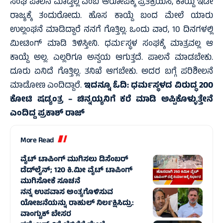
ಸಂಘ ಪಾಲನೆ ಮಾಡ್ತಿಲ್ಲ ಎಂಬ ಆರೋಪಕ್ಕೆ ಪ್ರತಿಕ್ರಿಯಿಸಿ, ಕಾಯ್ದೆ ಇಡೀ
ರಾಜ್ಯಕ್ಕೆ ತಂದುರೋದು. ಹೊಸ ಕಾಯ್ದೆ ಬಂದ ಮೇಲೆ ಯಾರು
ಉಲ್ಲಂಘನೆ ಮಾಡಿದ್ದಾರೆ ನನಗೆ ಗೊತ್ತಿಲ್ಲ. ಒಂದು ವಾರ, 10 ದಿನಗಳಲ್ಲಿ
ಮೀಟಿಂಗ್ ಮಾಡಿ ತಿಳಿಸ್ತೀನಿ. ಧರ್ಮಸ್ಥಳ ಸಂಘಕ್ಕೆ ಮಾತ್ರವಲ್ಲ ಆ
ಕಾಯ್ದೆ ಅಲ್ಲ. ಎಲ್ಲರಿಗೂ ಅನ್ವಯ ಆಗುತ್ತದೆ. ಪಾಲನೆ ಮಾಡಬೇಕು.
ದೂರು ಏನಿದೆ ಗೊತ್ತಿಲ್ಲ. ತನಿಖೆ ಆಗಬೇಕು. ಅದರ ಬಗ್ಗೆ ಪರಿಶೀಲನೆ
ಮಾಡೋಣ ಎಂದಿದ್ದಾರೆ.
ಇ
ದನ್ನೂ ಓದಿ:
ಧರ್ಮಸ್ಥಳದ ವಿರುದ್ಧ 200
ಕೋಟಿ ಷಡ್ಯಂತ್ರ – ಚಿನ್ನಯ್ಯನಿಗೆ ಕರೆ ಮಾಡಿ ಅಪ್ಪಿಕೊಳ್ಳುತ್ತೇನೆ
ಎಂದಿದ್ದ ಪ್ರಕಾಶ್‌ ರಾಜ್‌
More Read
ವೈಟ್ ಟಾಪಿಂಗ್ ಮುಗಿಸಲು ಡಿಸೆಂಬರ್
ಡೆಡ್‌ಲೈನ್; 120 ಕಿ.ಮೀ ವೈಟ್ ಟಾಪಿಂಗ್
ಮುಗಿಸೋಕೆ ಸೂಚನೆ
ನನ್ನ ಉಪವಾಸ ಅಂತ್ಯಗೊಳಿಸುವ
ಯೋಜನೆಯನ್ನು ರಾಹುಲ್ ನಿರ್ಲಕ್ಷಿಸಿದ್ರು:
ವಾಂಗ್ಚುಕ್ ಬೇಸರ