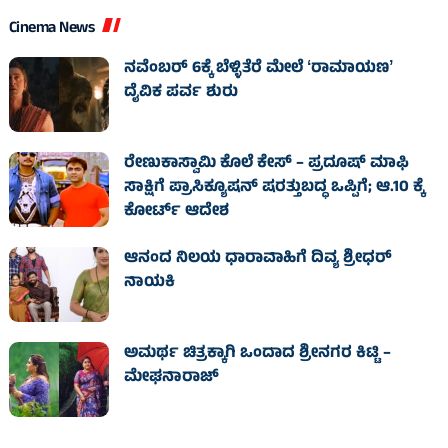
Cinema News
ನವೆಂಬರ್ 6ಕ್ಕೆ ಬೆಳ್ಳಿತೆರೆ ಮೇಲೆ ʻರಾಮಾಯಣʼ
ದೈವಿಕ ಪರ್ವ ಶುರು
ರೇಣುಕಾಸ್ವಾಮಿ ಕೊಲೆ ಕೇಸ್‌ – ಪ್ರದೂಷ್‌ ಮಾಫಿ
ಸಾಕ್ಷಿಗೆ ಪ್ರಾಸಿಕ್ಯೂಷನ್ ಷರತ್ತುಬದ್ಧ ಒಪ್ಪಿಗೆ; ಆ.10 ಕ್ಕೆ
ಕೋರ್ಟ್ ಆದೇಶ
ಆನಂದ ನಿಲಯ ಧಾರಾವಾಹಿಗೆ ದಿವ್ಯ ಶ್ರೀಧರ್
ನಾಯಕಿ
ಅಮರ್ಥ ಚಿತ್ರಕ್ಕಾಗಿ ಒಂದಾದ ಶ್ರೀನಗರ ಕಿಟ್ಟಿ –
ಮೇಘನಾರಾಜ್