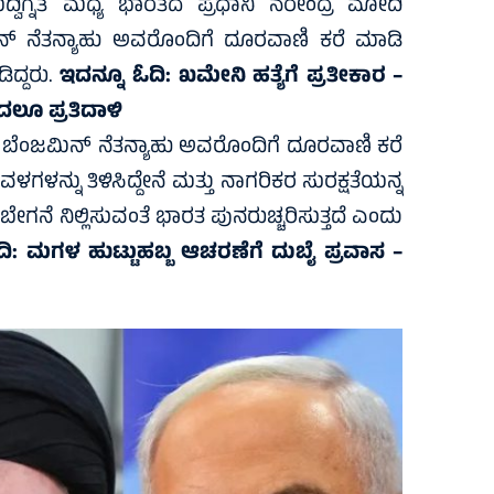
್ವಿಗ್ನತೆ ಮಧ್ಯೆ ಭಾರತದ ಪ್ರಧಾನಿ ನರೇಂದ್ರ ಮೋದಿ
ಿನ್ ನೆತನ್ಯಾಹು ಅವರೊಂದಿಗೆ ದೂರವಾಣಿ ಕರೆ ಮಾಡಿ
ಿದ್ದರು.
ಇದನ್ನೂ ಓದಿ:
ಖಮೇನಿ ಹತ್ಯೆಗೆ ಪ್ರತೀಕಾರ –
ಿಂದಲೂ ಪ್ರತಿದಾಳಿ
ರಧಾನಿ ಬೆಂಜಮಿನ್ ನೆತನ್ಯಾಹು ಅವರೊಂದಿಗೆ ದೂರವಾಣಿ ಕರೆ
ಗಳನ್ನು ತಿಳಿಸಿದ್ದೇನೆ ಮತ್ತು ನಾಗರಿಕರ ಸುರಕ್ಷತೆಯನ್ನ
ನ ಬೇಗನೆ ನಿಲ್ಲಿಸುವಂತೆ ಭಾರತ ಪುನರುಚ್ಚರಿಸುತ್ತದೆ ಎಂದು
ದಿ:
ಮಗಳ ಹುಟ್ಟುಹಬ್ಬ ಆಚರಣೆಗೆ ದುಬೈ ಪ್ರವಾಸ –