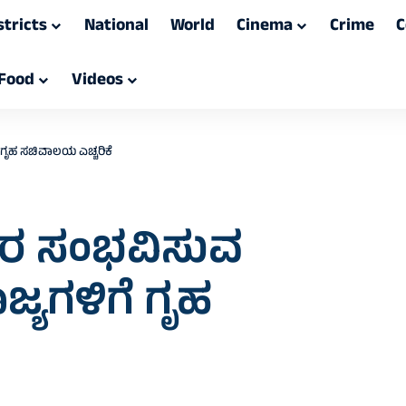
stricts
National
World
Cinema
Crime
C
Food
Videos
ೆ ಗೃಹ ಸಚಿವಾಲಯ ಎಚ್ಚರಿಕೆ
ಾರ ಸಂಭವಿಸುವ
ಾಜ್ಯಗಳಿಗೆ ಗೃಹ