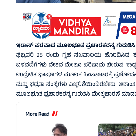
ಇರಾನ್‌ ಪರವಾದ ಮೂಲಭೂತ ಪ್ರಚಾರಕರನ್ನ ಗುರುತಿಸಿ
ಫೆಬ್ರವರಿ 28 ರಂದು ಗೃಹ ಸಚಿವಾಲಯ ಹೊರಡಿಸಿದ ಸುತ್ತೋ
ಬೆಳವಣಿಗೆಗಳು ದೇಶದ ಮೇಲೂ ಪರಿಣಾಮ ಬೀರುವ ಸಾಧ್ಯತೆಯ
ಉದ್ರೇಕಿತ ಭಾಷಣಗಳ ಮೂಲಕ ಹಿಂಸಾಚಾರಕ್ಕೆ ಪ್ರಚೋದನೆ ನ
ಮತ್ತು ಭದ್ರತಾ ಸಂಸ್ಥೆಗಳು ಎಚ್ಚರಿಕೆಯಿಂದಿರಬೇಕು. ಅಶಾ
ಮೂಲಭೂತ ಪ್ರಚಾರಕರನ್ನ ಗುರುತಿಸಿ ಮೇಲ್ವಿಚಾರಣೆ ಮಾಡಬೇಕು
More Read