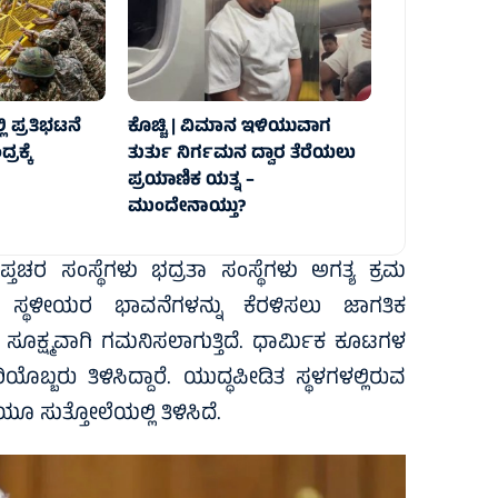
 ಪ್ರತಿಭಟನೆ
ಕೊಚ್ಚಿ | ವಿಮಾನ ಇಳಿಯುವಾಗ
ರಕ್ಕೆ
ತುರ್ತು ನಿರ್ಗಮನ ದ್ವಾರ ತೆರೆಯಲು
ಪ್ರಯಾಣಿಕ ಯತ್ನ –
ಮುಂದೇನಾಯ್ತು?
ಪ್ತಚರ ಸಂಸ್ಥೆಗಳು ಭದ್ರತಾ ಸಂಸ್ಥೆಗಳು ಅಗತ್ಯ ಕ್ರಮ
ೆ ಸ್ಥಳೀಯರ ಭಾವನೆಗಳನ್ನು ಕೆರಳಿಸಲು ಜಾಗತಿಕ
ೂಕ್ಷ್ಮವಾಗಿ ಗಮನಿಸಲಾಗುತ್ತಿದೆ. ಧಾರ್ಮಿಕ ಕೂಟಗಳ
ಬ್ಬರು ತಿಳಿಸಿದ್ದಾರೆ. ಯುದ್ಧಪೀಡಿತ ಸ್ಥಳಗಳಲ್ಲಿರುವ
ೂ ಸುತ್ತೋಲೆಯಲ್ಲಿ ತಿಳಿಸಿದೆ.