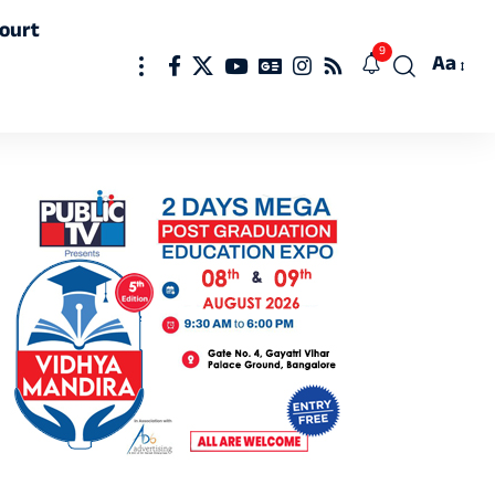
ourt
9
Aa
Font
Resizer