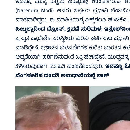
ಇದಕ್ಕೂ ಮುನ್ನ ಪಶ್ಚಿಮ ಏಷ್ಯಾದಲ್ಲಿ ಉಂಟಾಗಿರುವ ಉದ
(Narendra Modi) ಅವರು ಇಸ್ರೇಲ್ ಪ್ರಧಾನಿ ಬೆಂಜಮ
ಮಾತನಾಡಿದ್ದರು. ಈ ಮಾಹಿತಿಯನ್ನ ಎಕ್ಸ್‌ನಲ್ಲೂ ಹಂಚಿಕೊಂಡ
ಹಿಜ್ಬುಲ್ಲಾದಿಂದ ಡ್ರೋನ್‌, ಕ್ಷಿಪಣಿ ಸುರಿಮಳೆ; ಇಸ್ರೇಲ್‌ನ
ಪ್ರಸ್ತುತ ಪ್ರಾದೇಶಿಕ ಪರಿಸ್ಥಿತಿಯ ಕುರಿತು ಚರ್ಚಿಸಲು ಪ್
ಮಾಡಿದ್ದೇನೆ. ಇತ್ತೀಚಿನ ಬೆಳವಣಿಗೆಗಳ ಕುರಿತು ಭಾರತದ ಕಳವಳ
ಆದ್ಯತೆಯಾಗಿ ಪರಿಗಣಿಸುವಂತೆ ಒತ್ತಿ ಹೇಳಿದ್ದೇನೆ. ಯುದ್ಧವನ್
ತಿಳಿಸಿರುವುದಾಗಿ ಮಾಹಿತಿ ಹಂಚಿಕೊಂಡಿದ್ದರು.
ಇದನ್ನೂ ಓ
ಬೆಂಗಳೂರಿನ ದಂಪತಿ ಅಬುಧಾಬಿಯಲ್ಲಿ ಲಾಕ್