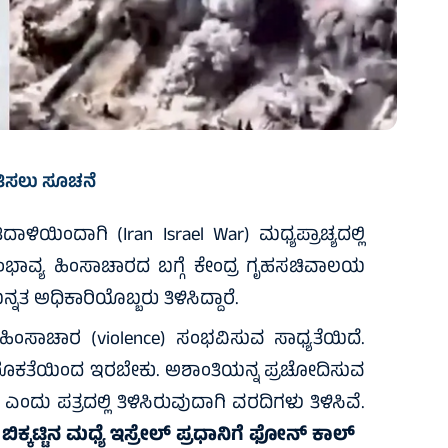
ತಿಸಲು ಸೂಚನೆ
ಾಳಿಯಿಂದಾಗಿ (Iran Israel War) ಮಧ್ಯಪ್ರಾಚ್ಯದಲ್ಲಿ
 ಸಂಭಾವ್ಯ ಹಿಂಸಾಚಾರದ ಬಗ್ಗೆ ಕೇಂದ್ರ ಗೃಹಸಚಿವಾಲಯ
್ನತ ಅಧಿಕಾರಿಯೊಬ್ಬರು ತಿಳಿಸಿದ್ದಾರೆ.
 ಹಿಂಸಾಚಾರ (violence) ಸಂಭವಿಸುವ ಸಾಧ್ಯತೆಯಿದೆ.
ಜಾಗರೂಕತೆಯಿಂದ ಇರಬೇಕು. ಅಶಾಂತಿಯನ್ನ ಪ್ರಚೋದಿಸುವ
ು ಪತ್ರದಲ್ಲಿ ತಿಳಿಸಿರುವುದಾಗಿ ವರದಿಗಳು ತಿಳಿಸಿವೆ.
ಕ್ಕಟ್ಟಿನ ಮಧ್ಯೆ ಇಸ್ರೇಲ್‌ ಪ್ರಧಾನಿಗೆ ಫೋನ್‌ ಕಾಲ್‌