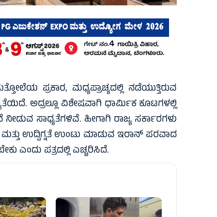
ಲೆಯ ಪ್ರಕಾರ, ಮಧ್ಯಪ್ರಾಚ್ಯದಲ್ಲಿ ನಡೆಯುತ್ತಿರುವ
ಿದೆ. ಅದ್ರಲ್ಲೂ ವಿಶೇಷವಾಗಿ ಧಾರ್ಮಿಕ ಕೂಟಗಳಲ್ಲಿ
ೀಡುವ ಸಾಧ್ಯತೆಗಳಿವೆ. ಹೀಗಾಗಿ ರಾಜ್ಯ ಸರ್ಕಾರಗಳು
ಂತಿ ಮತ್ತು ಉದ್ವಿಗ್ನತೆ ಉಂಟು ಮಾಡುವ ಇರಾನ್‌ ಪರವಾದ
 ಎಂದು ಪತ್ರದಲ್ಲಿ ಎಚ್ಚರಿಸಿದೆ.