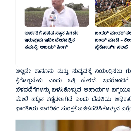
ಅರ್ಹರಿಗೆ ಸಚಿವ ಸ್ಥಾನ ಸಿಗದೇ
ಜಂತರ್ ಮಂತರ್‌ನಲ್ಲಿ
ಇರುವುದು ಇಡೀ ದೇಶದಲ್ಲಿನ
ಬಂದ್‌ ಮಾಡಿ – ಕೇಂದ್
ಸಮಸ್ಯೆ: ಅಜಯ್ ಸಿಂಗ್
ಹೈಕೋರ್ಟ್‌ ಸಲಹೆ
ಅಲ್ಲದೇ ಕಾನೂನು ಮತ್ತು ಸುವ್ಯವಸ್ಥೆ ನಿಯಂತ್ರಿಸಲು ಗು
ಕೈಗೊಳ್ಳಬೇಕು ಎಂದು ಒತ್ತಿ ಹೇಳಿದೆ. ಇದರೊಂದಿಗ
ಬೆಳವಣಿಗೆಗಳನ್ನು ಬಳಸಿಕೊಳ್ಳುವ ಅಪಾಯಗಳ ಬಗ್ಗೆಯೂ ಸ
ಮೇಲೆ ಹದ್ದಿನ ಕಣ್ಣಿಡಲಾಗಿದೆ ಎಂದು ದೆಹಲಿಯ ಅಧಿಕಾರಿಯೊ
ಭಾರತೀಯ ನಾಗರಿಕರ ಸುರಕ್ಷತೆ ಖಚಿತಪಡಿಸಿಕೊಳ್ಳುವ ಬಗ್ಗೆಯ