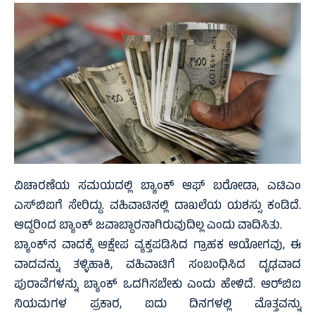
ವಿಚಾರಣೆಯ ಸಮಯದಲ್ಲಿ ಬ್ಯಾಂಕ್ ಆಫ್ ಬರೋಡಾ, ಎಟಿಎಂ
ಎಸ್‌ಬಿಐಗೆ ಸೇರಿದ್ದು. ವಹಿವಾಟಿನಲ್ಲಿ ದಾಖಲೆಯ ಯಶಸ್ಸು ಕಂಡಿದೆ.
ಆದ್ದರಿಂದ ಬ್ಯಾಂಕ್ ಜವಾಬ್ದಾರನಾಗಿರುವುದಿಲ್ಲ ಎಂದು ವಾದಿಸಿತು.
ಬ್ಯಾಂಕ್‌ನ ವಾದಕ್ಕೆ ಆಕ್ಷೇಪ ವ್ಯಕ್ತಪಡಿಸಿದ ಗ್ರಾಹಕ ಆಯೋಗವು, ಈ
ವಾದವನ್ನು ತಳ್ಳಿಹಾಕಿ, ವಹಿವಾಟಿಗೆ ಸಂಬಂಧಿಸಿದ ದೃಢವಾದ
ಪುರಾವೆಗಳನ್ನು ಬ್ಯಾಂಕ್ ಒದಗಿಸಬೇಕು ಎಂದು ಹೇಳಿದೆ. ಆರ್‌ಬಿಐ
ನಿಯಮಗಳ ಪ್ರಕಾರ, ಐದು ದಿನಗಳಲ್ಲಿ ಮೊತ್ತವನ್ನು