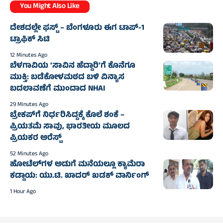
You Might Also Like
ದೇಶದಲ್ಲೇ ಫಸ್ಟ್ – ಬೆಂಗಳೂರು ಈಗ ಟಾಪ್-1
ಟ್ರಾಫಿಕ್ ಸಿಟಿ
12 Minutes Ago
ಬೆಳಗಾವಿಯ ‘ಸಾವಿನ ಹೆದ್ದಾರಿ’ಗೆ ಕೊನೆಗೂ
ಮುಕ್ತಿ: ಬಡೆಕೋಳಮಠದ ಬಳಿ ವಿನ್ಯಾಸ
ಬದಲಾವಣೆಗೆ ಮುಂದಾದ NHAI
29 Minutes Ago
ಬ್ರೇಕಪ್‌ಗೆ ನಿರ್ಧರಿಸಿದ್ದಕ್ಕೆ ಕೊಲೆ ಶಂಕೆ –
ಪ್ರಿಯತಮೆ ಸಾವು, ಭಾರತೀಯ ಮೂಲದ
ಪ್ರಿಯಕರ ಅರೆಸ್ಟ್
52 Minutes Ago
ಹೋಟೆಲ್‌ಗಳ ಅಡುಗೆ ಮನೆಯಲ್ಲೂ ಕ್ಯಾಮೆರಾ
ಕಡ್ಡಾಯ: ಯು.ಟಿ. ಖಾದರ್ ಖಡಕ್ ವಾರ್ನಿಂಗ್
1 Hour Ago