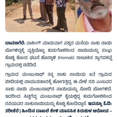
ದಾವಣಗೆರೆ:
ವಾಕಿಂಗ್ ಮಾಡುವಾಗ ಪಕ್ಕದ ಮನೆಯ ಸಾಕು ನಾಯಿ
ಬೊಗಳಿದ್ದಕ್ಕೆ ವ್ಯಕ್ತಿಯೊಬ್ಬ ಕುಡುಗೊಲಿನಿಂದ ನಾಯಿಯನ್ನು (Dog)
ಕೊಚ್ಚಿ ಕೊಂದ ಘಟನೆ ಹೊನ್ನಾಳಿ (Honnali) ತಾಲೂಕಿನ ತ್ಯಾಗದಕಟ್ಟೆ
ಗ್ರಾಮದಲ್ಲಿ ನಡೆದಿದೆ.
ಗ್ರಾಮದ ಮಂಜುನಾಥ್ ತನ್ನ ಸಾಕು ಸಾಯಿಯ ಜತೆ ಗ್ರಾಮದ
ಬೀದಿಯಲ್ಲಿ ವಾಯುವಿಹಾರಕ್ಕೆ ಹೋಗುತ್ತಿದ್ದ. ಈ ವೇಳೆ ರವಿ ಎಂಬವರ
ಸಾಕು ನಾಯಿ ಮಂಜುನಾಥ್‌ನ ನಾಯಿಯನ್ನು ನೋಡಿ ಬೋಗಳಿದೆ.
ಇದರಿಂದ ಸಿಟ್ಟಿಗೆದ್ದ ಮಂಜುನಾಥ್ ಕೈಯಲ್ಲಿದ್ದ ಕುಡುಗೋಲಿನಿಂದ
ರವಿಯವರ ಸಾಕುನಾಯಿಯನ್ನು ಕೊಚ್ಚಿ ಕೊಂದಿದ್ದಾನೆ.
ಇದನ್ನೂ ಓದಿ:
ತರೀಕೆರೆ | ಹಿಂದಿನ ದಾಖಲೆ ಕೇಳಿ ಮಾನಸಿಕ ಕಿರುಕುಳ ಆರೋಪ –