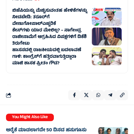
ಬಿಜೆಪಿಯನ್ನು ಮೆಚ್ಚಿಸುವಂತಹ ಹೇಳಿಕೆಗಳನ್ನು
ನೀಡಬೇಡಿ: ತರೂರ್‌ಗೆ
ವೇಣುಗೋಪಾಲ್‌ಎಚ್ಚರಿಕೆ
ಕೇಸ್‌ಗಳು ಯಾರ ಮೇಲಿಲ್ಲ? – ನಾಗೇಂದ್ರ
ರಾಜೀನಾಮೆಗೆ ಆಗ್ರಹಿಸಿದ ವಿಪಕ್ಷಗಳಿಗೆ ಡಿಕೆಶಿ
ತಿರುಗೇಟು
ಹಾಸನದಲ್ಲಿ ರಾಜಕೀಯದಲ್ಲಿ ಬದಲಾವಣೆ
ಗಾಳಿ: ಕಾಂಗ್ರೆಸ್‌ಗೆ ಹತ್ತಿರವಾಗುತ್ತಿದ್ದಾರಾ
ಮಾಜಿ ಶಾಸಕ ಪ್ರೀತಂ ಗೌಡ?
You Might Also Like
ಆರೈಕೆ ಮಾಡಲಾಗದೇ 50 ದಿನದ ಹಸುಗೂಸು