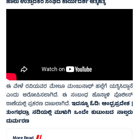
ಹಾಲು ಉತ್ಪಾದಕರ ಸಂಘದ ಕಾರ್ಯದರ್ಶಿ ಆತ್ಮಹತ್ಯೆ
ಈ ವೇಳೆ ರವಿಯವರ ಮೇಲೂ ಮಂಜುನಾಥ್‌ ಹಲ್ಲೆಗೆ ಯತ್ನಿಸಿದ್ದಾನೆ
ಎಂದು ಆರೋಪಿಸಲಾಗಿದೆ. ಈ ಸಂಬಂಧ ಹೊನ್ನಾಳಿ ಪೊಲೀಸ್‌
ಠಾಣೆಯಲ್ಲಿ ಪ್ರಕರಣ ದಾಖಲಾಗಿದೆ.
ಇದನ್ನೂ ಓದಿ:
ಆಂಧ್ರಪ್ರದೇಶ |
ತುಂಗಭದ್ರಾ ನದಿಯಲ್ಲಿ ಮುಳುಗಿ ಒಂದೇ ಕುಟುಂಬದ ನಾಲ್ವರು
ದುರ್ಮರಣ
More Read