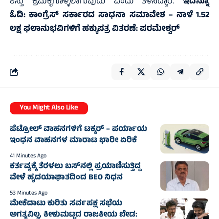
ಶಿಸ್ತು ಕ್ರಮಕೈಗೊಳ್ಳಲಾಗುವುದು ಎಂದು ತಿಳಿಸಿದ್ದಾರೆ.
ಇದನ್ನೂ
ಓದಿ:
ಕಾಂಗ್ರೆಸ್‌ ಸರ್ಕಾರದ ಸಾಧನಾ ಸಮಾವೇಶ – ನಾಳೆ 1.52
ಲಕ್ಷ ಫಲಾನುಭವಿಗಳಿಗೆ ಹಕ್ಕುಪತ್ರ ವಿತರಣೆ: ಪರಮೇಶ್ವರ್‌
You Might Also Like
ಪೆಟ್ರೋಲ್ ವಾಹನಗಳಿಗೆ ಟಕ್ಕರ್ – ಪರ್ಯಾಯ
ಇಂಧನ ವಾಹನಗಳ ಮಾರಾಟ ಭಾರೀ ಏರಿಕೆ
41 Minutes Ago
ಕರ್ತವ್ಯಕ್ಕೆ ತೆರಳಲು ಬಸ್‌ನಲ್ಲಿ ಪ್ರಯಾಣಿಸುತ್ತಿದ್ದ
ವೇಳೆ ಹೃದಯಾಘಾತದಿಂದ BEO ನಿಧನ
53 Minutes Ago
ಮೇಕೆದಾಟು ಕುರಿತು ಸರ್ವಪಕ್ಷ ಸಭೆಯ
ಅಗತ್ಯವಿಲ್ಲ, ಕೀಳುಮಟ್ಟದ ರಾಜಕೀಯ ಬೇಡ: