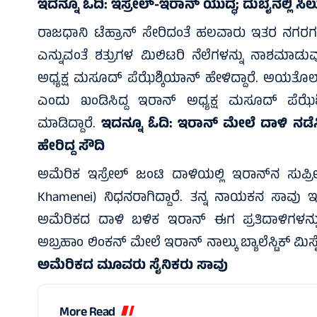
ಇದನ್ನೂ ಓದಿ:
ಇಸ್ರೇಲ್‌-ಇರಾನ್‌ ಯುದ್ಧ; ದುಬೈನಲ್ಲಿ ಸ
ರಾಜಧಾನಿ ಟೆಹ್ರಾನ್ ಸೇರಿದಂತೆ ಹಲವಾರು ಇತರ ನಗರಗಳಲ್ಲ
ಎನ್ನುವಂತೆ ಶತ್ರುಗಳ ಮಿಲಿಟರಿ ನೆಲೆಗಳನ್ನು ನಾಶಮಾ
ಅಧ್ಯಕ್ಷ ಮಸೂದ್ ಪೆಝೆಶ್ಕಿಯಾನ್ ಹೇಳಿದ್ದಾರೆ. ಅಯತೊ
ಎಂದು ಖಂಡಿಸಿದ್ದ ಇರಾನ್ ಅಧ್ಯಕ್ಷ ಮಸೂದ್ ಪೆಝೆಶ್ಕಿಯಾ
ಮಾಡಿದ್ದಾರೆ.
ಇದನ್ನೂ ಓದಿ:
ಇರಾನ್‌ ಮೇಲೆ ದಾಳಿ ನಡೆಸ
ಹೇರಿದ್ದ ಸೌದಿ
ಅಮೆರಿಕ ಇಸ್ರೇಲ್ ಜಂಟಿ ದಾಳಿಯಲ್ಲಿ ಇರಾನ್‌ನ ಸುಪ
Khamenei) ನಿಧನರಾಗಿದ್ದಾರೆ. ತನ್ನ ನಾಯಕನ ಸಾವು ಇರಾನ
ಅಮೆರಿಕದ ದಾಳಿ ಬಳಿಕ ಇರಾನ್ ಈಗ ಪ್ರತಿದಾಳಿಗಳನ್ನು ಆರ
ಅಬ್ರಹಾಂ ಲಿಂಕನ್ ಮೇಲೆ ಇರಾನ್ ನಾಲ್ಕು ಬ್ಯಾಲೆಸ್ಟಿಕ್ ಮಿಸೈ
ಅಮೆರಿಕದ ಮೂವರು ಸೈನಿಕರು ಸಾವು
More Read