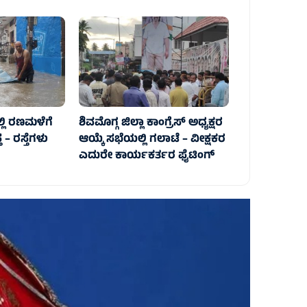
್ಲಿ ರಣಮಳೆಗೆ
ಶಿವಮೊಗ್ಗ ಜಿಲ್ಲಾ ಕಾಂಗ್ರೆಸ್ ಅಧ್ಯಕ್ಷರ
 – ರಸ್ತೆಗಳು
ಆಯ್ಕೆ ಸಭೆಯಲ್ಲಿ ಗಲಾಟೆ – ವೀಕ್ಷಕರ
ಎದುರೇ ಕಾರ್ಯಕರ್ತರ ಫೈಟಿಂಗ್