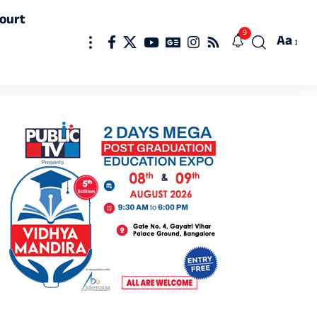
ourt
9
Aa
Font
Resizer