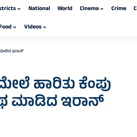
stricts
National
World
Cinema
Crime
C
Food
Videos
ಥ ಮಾಡಿದ ಇರಾನ್
 ಮೇಲೆ ಹಾರಿತು ಕೆಂಪು
ಶಪಥ ಮಾಡಿದ ಇರಾನ್