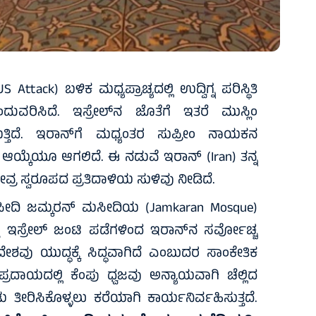
ttack) ಬಳಿಕ ಮಧ್ಯಪ್ರಾಚ್ಯದಲ್ಲಿ ಉದ್ವಿಗ್ನ ಪರಿಸ್ಥಿತಿ
ವರಿಸಿದೆ. ಇಸ್ರೇಲ್‌ನ ಜೊತೆಗೆ ಇತರೆ ಮುಸ್ಲಿಂ
ತ್ತಿದೆ. ಇರಾನ್‌ಗೆ ಮಧ್ಯಂತರ ಸುಪ್ರೀಂ ನಾಯಕನ
 ಆಯ್ಕೆಯೂ ಆಗಲಿದೆ. ಈ ನಡುವೆ ಇರಾನ್ (Iran) ತನ್ನ
್ರ ಸ್ವರೂಪದ ಪ್ರತಿದಾಳಿಯ ಸುಳಿವು ನೀಡಿದೆ.
ಸೀದಿ ಜಮ್ಕರನ್ ಮಸೀದಿಯ (Jamkaran Mosque)
ತು ಇಸ್ರೇಲ್ ಜಂಟಿ ಪಡೆಗಳಿಂದ ಇರಾನ್‌ನ ಸರ್ವೋಚ್ಚ
 ಯುದ್ಧಕ್ಕೆ ಸಿದ್ಧವಾಗಿದೆ ಎಂಬುದರ ಸಾಂಕೇತಿಕ
ರದಾಯದಲ್ಲಿ ಕೆಂಪು ಧ್ವಜವು ಅನ್ಯಾಯವಾಗಿ ಚೆಲ್ಲಿದ
 ಸೇಡು ತೀರಿಸಿಕೊಳ್ಳಲು ಕರೆಯಾಗಿ ಕಾರ್ಯನಿರ್ವಹಿಸುತ್ತದೆ.