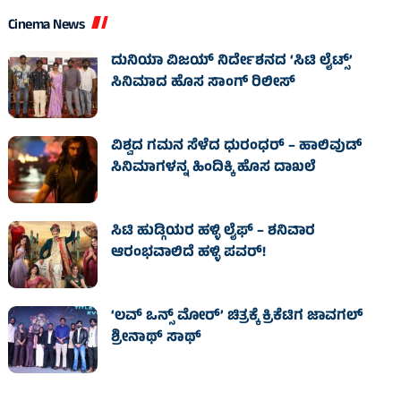
Cinema News
ದುನಿಯಾ ವಿಜಯ್ ನಿರ್ದೇಶನದ ‘ಸಿಟಿ ಲೈಟ್ಸ್’
ಸಿನಿಮಾದ ಹೊಸ ಸಾಂಗ್ ರಿಲೀಸ್
ವಿಶ್ವದ ಗಮನ ಸೆಳೆದ ಧುರಂಧರ್ – ಹಾಲಿವುಡ್‌
ಸಿನಿಮಾಗಳನ್ನ ಹಿಂದಿಕ್ಕಿ ಹೊಸ ದಾಖಲೆ
ಸಿಟಿ ಹುಡ್ಗಿಯರ ಹಳ್ಳಿ ಲೈಫ್‌ – ಶನಿವಾರ
ಆರಂಭವಾಲಿದೆ ಹಳ್ಳಿ ಪವರ್‌!
‘ಲವ್ ಒನ್ಸ್ ಮೋರ್’ ಚಿತ್ರಕ್ಕೆ ಕ್ರಿಕೆಟಿಗ ಜಾವಗಲ್
ಶ್ರೀನಾಥ್ ಸಾಥ್