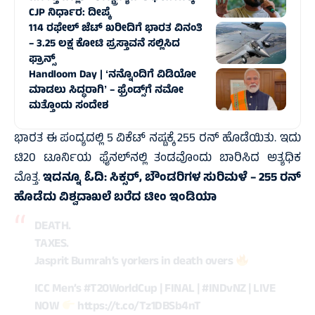
CJP ನಿರ್ಧಾರ: ದೀಪ್ಕೆ
114 ರಫೇಲ್ ಜೆಟ್‌ ಖರೀದಿಗೆ ಭಾರತ ವಿನಂತಿ
– 3.25 ಲಕ್ಷ ಕೋಟಿ ಪ್ರಸ್ತಾವನೆ ಸಲ್ಲಿಸಿದ
ಫ್ರಾನ್ಸ್‌
Handloom Day | ʻನನ್ನೊಂದಿಗೆ ವಿಡಿಯೋ
ಮಾಡಲು ಸಿದ್ಧರಾಗಿʼ – ಫ್ರೆಂಡ್ಸ್‌ಗೆ ನಮೋ
ಮತ್ತೊಂದು ಸಂದೇಶ
ಭಾರತ ಈ ಪಂದ್ಯದಲ್ಲಿ 5 ವಿಕೆಟ್‌ ನಷ್ಟಕ್ಕೆ 255 ರನ್‌ ಹೊಡೆಯಿತು. ಇದು
ಟಿ20 ಟೂರ್ನಿಯ ಫೈನಲ್‌ನಲ್ಲಿ ತಂಡವೊಂದು ಬಾರಿಸಿದ ಅತ್ಯಧಿಕ
ಮೊತ್ತ.
ಇದನ್ನೂ ಓದಿ:
ಸಿಕ್ಸರ್‌, ಬೌಂಡರಿಗಳ ಸುರಿಮಳೆ – 255 ರನ್‌
ಹೊಡೆದು ವಿಶ್ವದಾಖಲೆ ಬರೆದ ಟೀಂ ಇಂಡಿಯಾ
DEATH.
TAXES.
Jasprit Bumrah’s yorkers in death overs
ICC Men’s
#T20WorldCup
| FINAL |
#INDvNZ
| LIVE
NOW
https://t.co/Tz1DBSb4nT