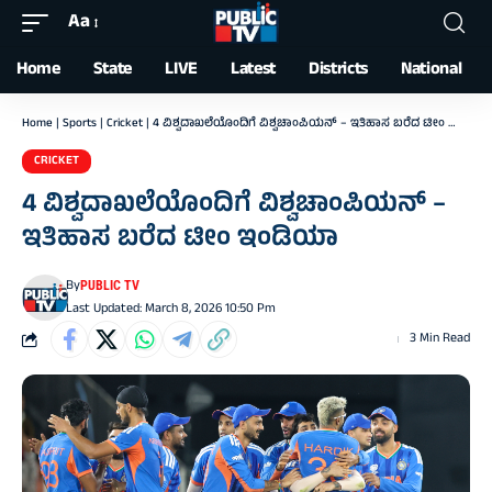
Aa
Font
Resizer
Home
State
LIVE
Latest
Districts
National
Home
|
Sports
|
Cricket
|
4 ವಿಶ್ವದಾಖಲೆಯೊಂದಿಗೆ ವಿಶ್ವಚಾಂಪಿಯನ್‌ – ಇತಿಹಾಸ ಬರೆದ ಟೀಂ ಇಂಡಿಯಾ
CRICKET
4 ವಿಶ್ವದಾಖಲೆಯೊಂದಿಗೆ ವಿಶ್ವಚಾಂಪಿಯನ್‌ –
ಇತಿಹಾಸ ಬರೆದ ಟೀಂ ಇಂಡಿಯಾ
By
PUBLIC TV
Last Updated: March 8, 2026 10:50 Pm
3 Min Read