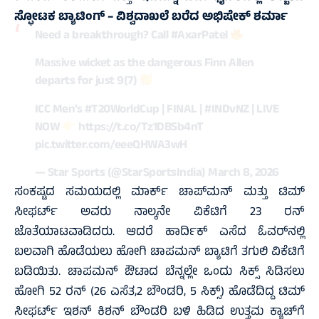
ಸ್ಫೋಟಕ ಬ್ಯಾಟಿಂಗ್‌ – ವಿಶ್ವದಾಖಲೆ ಬರೆದ ಅಭಿಷೇಕ್‌ ಶರ್ಮಾ
Need a breakthrough? Call
#AxarPatel
Massive wicket as the dangerous Finn Allen
departs for just 9(7)
ICC Men’s
#T20WorldCup
| FINAL |
#INDvNZ
| LIVE
NOW
https://t.co/Tz1DBSb4nT
pic.twitter.com/eeeQHWA3wH
— Star Sports (@StarSportsIndia)
March 8, 2026
ಸಂಕಷ್ಟದ ಸಮಯದಲ್ಲಿ ಮಾರ್ಕ್‌ ಚಾಪ್‌ಮನ್‌ ಮತ್ತು ಟಿಮ್
ಸೀಫರ್ಟ್ ಅವರು ನಾಲ್ಕನೇ ವಿಕೆಟಿಗೆ 23 ರನ್‌
ಜೊತೆಯಾಟವಾಡಿದರು. ಆದರೆ ಹಾರ್ದಿಕ್‌ ಎಸೆದ ಓವರ್‌ನಲ್ಲಿ
ಬಲವಾಗಿ ಹೊಡೆಯಲು ಹೋಗಿ ಚಾಪಮನ್‌ ಬ್ಯಾಟಿಗೆ ತಗುಲಿ ವಿಕೆಟಿಗೆ
ಬಡಿಯಿತು. ಚಾಪಮನ್‌ ಔಟಾದ ಬೆನ್ನಲ್ಲೇ ಒಂದು ಸಿಕ್ಸ್‌ ಸಿಡಿಸಲು
ಹೋಗಿ 52 ರನ್‌ (26 ಎಸೆತ,2 ಬೌಂಡರಿ, 5 ಸಿಕ್ಸ್‌) ಹೊಡೆದಿದ್ದ ಟಿಮ್
ಸೀಫರ್ಟ್ ಇಶನ್‌ ಕಿಶನ್‌ ಬೌಂಡರಿ ಬಳಿ ಹಿಡಿದ ಉತ್ತಮ ಕ್ಯಾಚ್‌ಗೆ