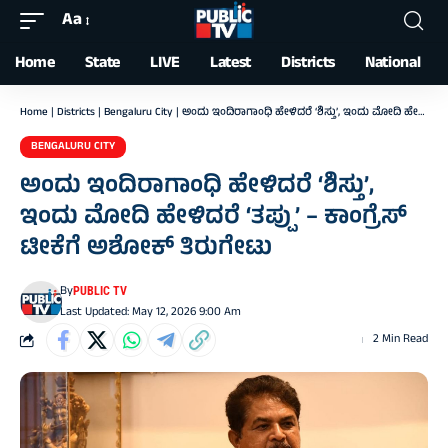
Aa
Font
Resizer
Home
State
LIVE
Latest
Districts
National
Home
|
Districts
|
Bengaluru City
|
ಅಂದು ಇಂದಿರಾಗಾಂಧಿ ಹೇಳಿದರೆ ‘ಶಿಸ್ತು’, ಇಂದು ಮೋದಿ ಹೇಳಿದರೆ ‘ತಪ್ಪು’ – ಕಾಂಗ್ರೆಸ್‌ ಟೀಕೆಗೆ ಅಶೋಕ್‌ ತಿರುಗೇಟು
BENGALURU CITY
ಅಂದು ಇಂದಿರಾಗಾಂಧಿ ಹೇಳಿದರೆ ‘ಶಿಸ್ತು’,
ಇಂದು ಮೋದಿ ಹೇಳಿದರೆ ‘ತಪ್ಪು’ – ಕಾಂಗ್ರೆಸ್‌
ಟೀಕೆಗೆ ಅಶೋಕ್‌ ತಿರುಗೇಟು
By
PUBLIC TV
Last Updated: May 12, 2026 9:00 Am
2 Min Read