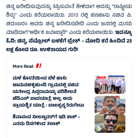
ಚಿನ್ನ ಖರೀದಿಸುವುದನ್ನು ತಪ್ಪಿಸುವಂತೆ ಕೇಳಿದಾಗ ಅದನ್ನು “ರಾಷ್ಟ್ರೀಯ
ಶಿಸ್ತು” ಎಂದು ಕರೆಯಲಾಯಿತು. 2013 ರಲ್ಲಿ ಹಣಕಾಸು ಸಚಿವ ಪಿ.
ಚಿದಂಬರಂ ಅವರು ಚಿನ್ನ ಖರೀದಿಸಬೇಡಿ ಎಂದು ಜನರಲ್ಲಿ ಮನವಿ
ಮಾಡಿದಾಗ”ಆರ್ಥಿಕ ಜವಾಬ್ದಾರಿ” ಎಂದು ಕರೆಯಲಾಯಿತು.
ಇದನ್ನೂ
ಓದಿ:
ಚಿನ್ನ, ಪೆಟ್ರೋಲ್ ಬಳಕೆಗೆ ಬ್ರೇಕ್ – ಮೋದಿ ಕರೆ ಹಿಂದಿದೆ 23
ಲಕ್ಷ ಕೋಟಿ ರೂ. ಉಳಿತಾಯದ ಗುರಿ!
More Read
ಮಳೆ ಕೊರತೆಯಿಂದ ಬೆಳೆ ಹಾನಿ:
ಚಾಮನಹಳ್ಳಿಹುಂಡಿ ಗ್ರಾಮದಲ್ಲಿ ಸಚಿವ
ಯತೀಂದ್ರ ಸಿದ್ದರಾಮಯ್ಯ ಪರಿಶೀಲನೆ
ಜೆಡಿಎಸ್ ಪಾದಯಾತ್ರೆ ಅಲ್ಲ, ಅದು
ಪ್ರಾಯಶ್ಚಿತ ಯಾತ್ರೆ : ಬಾಲಕೃಷ್ಣ ತಿರುಗೇಟು
ಶಿವಾನಂದ ನೀಲಣ್ಣವರ್‌ಗೆ ಇಡಿ ಶಾಕ್ –
ಎರಡು ದಿನಗಳಿಂದ ತಲಾಶ್‌