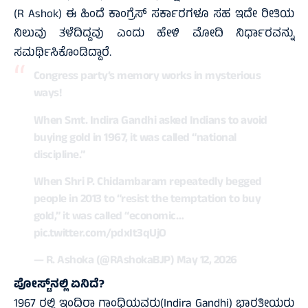
(R Ashok) ಈ ಹಿಂದೆ ಕಾಂಗ್ರೆಸ್ ಸರ್ಕಾರಗಳೂ ಸಹ ಇದೇ ರೀತಿಯ
ನಿಲುವು ತಳೆದಿದ್ದವು ಎಂದು ಹೇಳಿ ಮೋದಿ ನಿರ್ಧಾರವನ್ನು
ಸಮರ್ಥಿಸಿಕೊಂಡಿದ್ದಾರೆ.
Congress party’s memory works in mysterious
ways!
When Smt. Indira Gandhi asked Indians to avoid
buying gold in 1967, it was called “national
discipline.”
When Shri P. Chidambaram repeatedly begged
people in 2013 to “resist the temptation to buy
gold,” it was called “economic…
pic.twitter.com/pdxIt3qUjO
— R. Ashoka (@RAshokaBJP)
May 12, 2026
ಪೋಸ್ಟ್‌ನಲ್ಲಿ ಏನಿದೆ?
1967 ರಲ್ಲಿ ಇಂದಿರಾ ಗಾಂಧಿಯವರು(Indira Gandhi) ಭಾರತೀಯರು