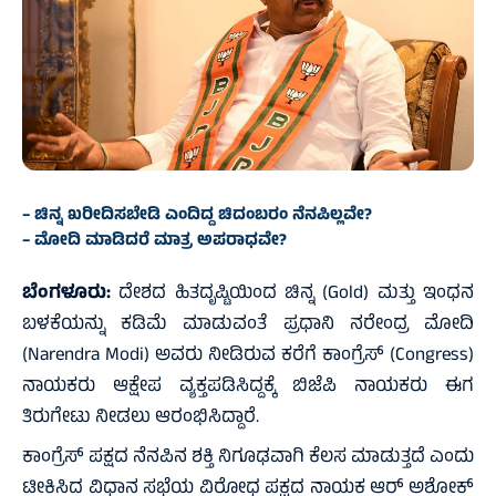
– ಚಿನ್ನ ಖರೀದಿಸಬೇಡಿ ಎಂದಿದ್ದ ಚಿದಂಬರಂ ನೆನಪಿಲ್ಲವೇ?
– ಮೋದಿ ಮಾಡಿದರೆ ಮಾತ್ರ ಅಪರಾಧವೇ?
ಬೆಂಗಳೂರು:
ದೇಶದ ಹಿತದೃಷ್ಟಿಯಿಂದ ಚಿನ್ನ (Gold) ಮತ್ತು ಇಂಧನ
ಬಳಕೆಯನ್ನು ಕಡಿಮೆ ಮಾಡುವಂತೆ ಪ್ರಧಾನಿ ನರೇಂದ್ರ ಮೋದಿ
(Narendra Modi) ಅವರು ನೀಡಿರುವ ಕರೆಗೆ ಕಾಂಗ್ರೆಸ್ (Congress)
ನಾಯಕರು ಆಕ್ಷೇಪ ವ್ಯಕ್ತಪಡಿಸಿದ್ದಕ್ಕೆ ಬಿಜೆಪಿ ನಾಯಕರು ಈಗ
ತಿರುಗೇಟು ನೀಡಲು ಆರಂಭಿಸಿದ್ದಾರೆ.
ಕಾಂಗ್ರೆಸ್ ಪಕ್ಷದ ನೆನಪಿನ ಶಕ್ತಿ ನಿಗೂಢವಾಗಿ ಕೆಲಸ ಮಾಡುತ್ತದೆ ಎಂದು
ಟೀಕಿಸಿದ ವಿಧಾನ ಸಭೆಯ ವಿರೋಧ ಪಕ್ಷದ ನಾಯಕ ಆರ್‌ ಅಶೋಕ್‌