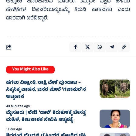
ಆಕ್ರೋಶ ಹೊರಹಾಕುವ ಮೊದಲು, ತಮ್ಮದೇ ಪಕ್ಷದ ಹಳೆಯ
ಹೇಳಿಕೆಗಳ ದಿನಚರಿಯನ್ನುಒಮ್ಮೆ ತಿರುವಿ ಹಾಕಬೇಕು ಎಂದು
ಖಾರವಾಗಿ ಬರೆದಿದ್ದಾರೆ.
You Might Also Like
ಹಗಲು ವಿಶ್ರಾಂತಿ, ರಾತ್ರಿ ವೇಳೆ ಪುಂಡಾಟ –
ಸಿಕ್ಕಸಿಕ್ಕ ವಾಹನ, ಜನರ ಮೇಲೆ ʻಗಜಾಸುರʼನ
ಅಟ್ಟಹಾಸ
48 Minutes Ago
ಮೈಸೂರು | ಲೇಡಿ ʻಡಾಲಿʼ ಕಿರುಕುಳಕ್ಕೆ ಬೇಸತ್ತ
ಮಹಿಳೆ, ಕೀಟನಾಶಕ ಸೇವಿಸಿ ಆತ್ಮಹತ್ಯೆ
1 Hour Ago