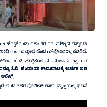
ೆಂಕಿ ಹೊತ್ತಿಕೊಂಡು ಲಕ್ಷಾಂತರ ರೂ. ಮೌಲ್ಯದ ವಸ್ತುಗಳು
ಇಂಡಿ (Indi) ಪಟ್ಟಣದ ಹೊಟೇಲ್‌ವೊಂದರಲ್ಲ ನಡೆದಿದೆ.
‌ನಿಂದ ಬೆಂಕಿ ಹೊತ್ತಿಕೊಂಡಿದೆ. ಪರಿಣಾಮ ಲಕ್ಷಾಂತರ
ದನ್ನೂ ಓದಿ:
ಹೆಂಡತಿಯ ಕಾಮದಾಟಕ್ಕೆ ಅರ್ಚಕ ಬಲಿ
 ಅರೆಸ್ಟ್
ದ್ದಾರೆ. ಇಂಡಿ ಶಹರ ಪೊಲೀಸ್ ಠಾಣಾ ವ್ಯಾಪ್ತಿಯಲ್ಲಿ ಘಟನೆ