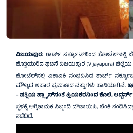
ವಿಜಯಪುರ:
ಶಾರ್ಟ್ ಸರ್ಕ್ಯೂಟ್‌ನಿಂದ ಹೋಟೆಲ್‌ನಲ್ಲಿ ಬ
ಹೊತ್ತಿಯುರಿದ ಘಟನೆ ವಿಜಯಪುರ (Vijayapura) ಜಿಲ್ಲೆಯ 
ಹೋಟೆಲ್‌ನಲ್ಲಿ ಏಕಾಏಕಿ ಸಂಭವಿಸಿದ ಶಾರ್ಟ್ ಸರ್ಕ್ಯೂಟ್
ಮೌಲ್ಯದ ಅಪಾರ ಪ್ರಮಾಣದ ವಸ್ತುಗಳು ಹಾನಿಯಾಗಿವೆ.
ಇ
– ಪತ್ನಿಯ ಪ್ಲ್ಯಾನ್‌ನಂತೆ ಪ್ರಿಯಕರನಿಂದ ಕೊಲೆ, ಲವ್ವರ್ಸ್‌
ಸ್ಥಳಕ್ಕೆ ಅಗ್ನಿಶಾಮಕ ಸಿಬ್ಬಂದಿ ದೌಡಾಯಿಸಿ, ಬೆಂಕಿ ನಂದಿಸಿ
ನಡೆದಿದೆ.