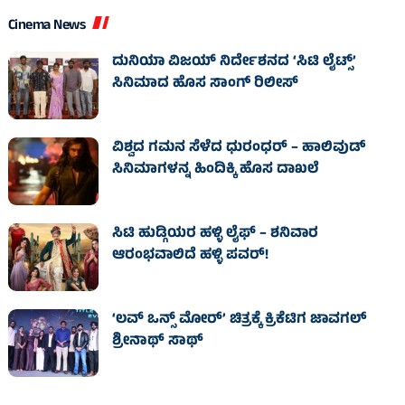
Cinema News
ದುನಿಯಾ ವಿಜಯ್ ನಿರ್ದೇಶನದ ‘ಸಿಟಿ ಲೈಟ್ಸ್’
ಸಿನಿಮಾದ ಹೊಸ ಸಾಂಗ್ ರಿಲೀಸ್
ವಿಶ್ವದ ಗಮನ ಸೆಳೆದ ಧುರಂಧರ್ – ಹಾಲಿವುಡ್‌
ಸಿನಿಮಾಗಳನ್ನ ಹಿಂದಿಕ್ಕಿ ಹೊಸ ದಾಖಲೆ
ಸಿಟಿ ಹುಡ್ಗಿಯರ ಹಳ್ಳಿ ಲೈಫ್‌ – ಶನಿವಾರ
ಆರಂಭವಾಲಿದೆ ಹಳ್ಳಿ ಪವರ್‌!
‘ಲವ್ ಒನ್ಸ್ ಮೋರ್’ ಚಿತ್ರಕ್ಕೆ ಕ್ರಿಕೆಟಿಗ ಜಾವಗಲ್
ಶ್ರೀನಾಥ್ ಸಾಥ್