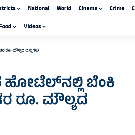
stricts
National
World
Cinema
Crime
C
Food
Videos
ಾಂತರ ರೂ. ಮೌಲ್ಯದ ವಸ್ತುಗಳು
 ಹೋಟೆಲ್‌ನಲ್ಲಿ ಬೆಂಕಿ
ಂತರ ರೂ. ಮೌಲ್ಯದ