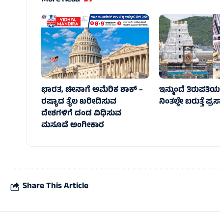
ಭಾರತ, ಚೀನಾಗೆ ಅಮೆರಿಕ ಶಾಕ್‌ –
ಇನ್ಮುಂದೆ ತಿರುಪತಿಯಲ್
ರಷ್ಯಾದ ತೈಲ ಖರೀದಿಸುವ
ನಿಂತಲ್ಲೇ ಬರುತ್ತೆ ಪ್ರ
ದೇಶಗಳಿಗೆ ದಂಡ ವಿಧಿಸುವ
ಮಸೂದೆ ಅಂಗೀಕಾರ
Share This Article