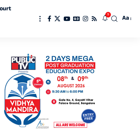
ourt
9
Aa
Font
Resizer