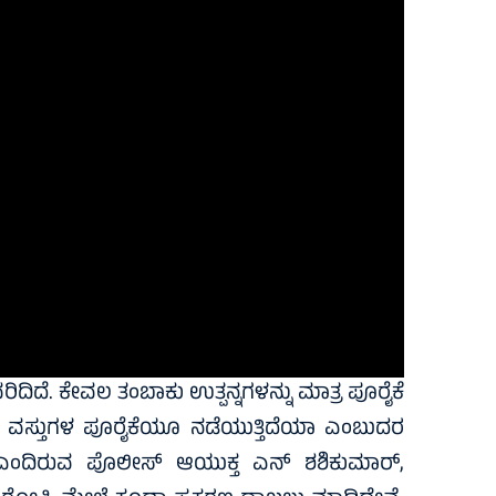
ವರಿದಿದೆ. ಕೇವಲ ತಂಬಾಕು ಉತ್ಪನ್ನಗಳನ್ನು ಮಾತ್ರ ಪೂರೈಕೆ
 ವಸ್ತುಗಳ ಪೂರೈಕೆಯೂ ನಡೆಯುತ್ತಿದೆಯಾ ಎಂಬುದರ
ಲ ಎಂದಿರುವ ಪೊಲೀಸ್ ಆಯುಕ್ತ‌ ಎನ್ ಶಶಿಕುಮಾರ್,