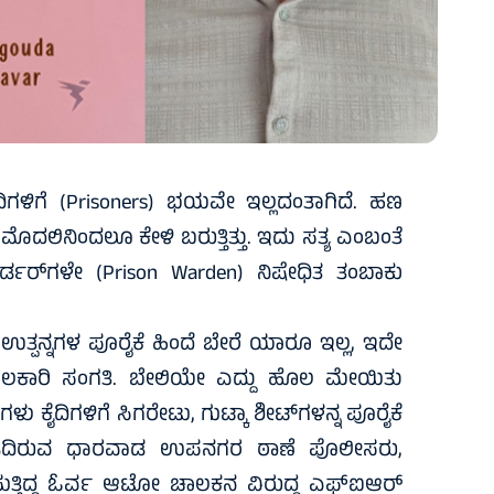
ಿಗಳಿಗೆ (Prisoners) ಭಯವೇ ಇಲ್ಲದಂತಾಗಿದೆ. ಹಣ
ಮೊದಲಿನಿಂದಲೂ ಕೇಳಿ ಬರುತ್ತಿತ್ತು. ಇದು ಸತ್ಯ ಎಂಬಂತೆ
ಾರ್ಡರ್‌ಗಳೇ (Prison Warden) ನಿಷೇಧಿತ ತಂಬಾಕು
ತ ಉತ್ಪನ್ನಗಳ ಪೂರೈಕೆ ಹಿಂದೆ ಬೇರೆ ಯಾರೂ ಇಲ್ಲ, ಇದೇ
ೂಹಲಕಾರಿ ಸಂಗತಿ. ಬೇಲಿಯೇ ಎದ್ದು ಹೊಲ ಮೇಯಿತು
ಗಳು ಕೈದಿಗಳಿಗೆ ಸಿಗರೇಟು, ಗುಟ್ಕಾ ಶೀಟ್‌ಗಳನ್ನ ಪೂರೈಕೆ
ಾಗಿ ಹಿಡಿದಿರುವ ಧಾರವಾಡ ಉಪನಗರ ಠಾಣೆ ಪೊಲೀಸರು,
ುತ್ತಿದ್ದ ಓರ್ವ ಆಟೋ ಚಾಲಕನ ವಿರುದ್ಧ ಎಫ್‌ಐಆರ್‌