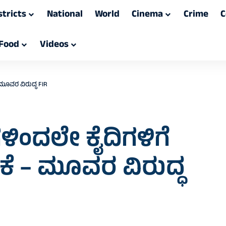
stricts
National
World
Cinema
Crime
C
Food
Videos
 ಮೂವರ ವಿರುದ್ಧ FIR
ಳಿಂದಲೇ ಕೈದಿಗಳಿಗೆ
ೈಕೆ – ಮೂವರ ವಿರುದ್ಧ