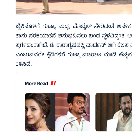
ಜೈಲಿನೊಳಗೆ ಗುಟ್ಕಾ, ಮದ್ಯ, ಮೊಬೈಲ್ ಸೇರಿದಂತೆ ಅನೇಕ ವಸ
ತಾನು ನರಕಯಾತನೆ ಅನುಭವಿಸಲು ಬಂದ ಸ್ಥಳವಿದ್ದಂತೆ. ಆ
ಸ್ವರ್ಗದಂತಾಗಿದೆ. ಈ ಕಾರಾಗೃಹದಲ್ಲಿ ವಾರ್ಡನ್ ಆಗಿ ಕೆಲಸ
ಎಂಬುವವರೇ ಕೈದಿಗಳಿಗೆ ಗುಟ್ಕಾ ಮಾರಾಟ ಮಾಡಿ ಹೆಚ್ಚ
ತಿಳಿಸಿವೆ.
More Read