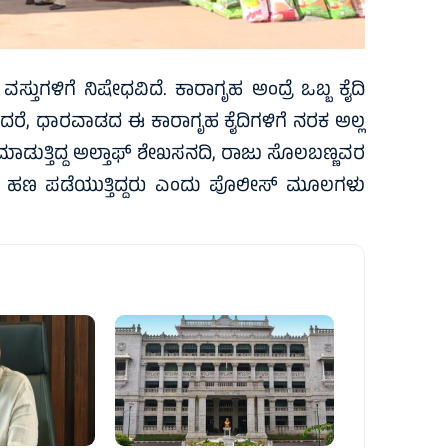
್ತುಗಳಿಗೆ ನಿಷೇಧವಿದೆ. ಕಾರಾಗೃಹ ಅಂದ್ರೆ ಒಬ್ಬ ಕೈದಿ
ದರೆ, ಧಾರವಾಡದ ಈ ಕಾರಾಗೃಹ ಕೈದಿಗಳಿಗೆ ನರಕ ಅಲ್ಲ
 ಮಾಡುತ್ತಿದ್ದ ಅಲ್ತಾಫ್ ಶೇಖಸನದಿ, ರಾಜು ಸೊಲಬಣ್ಣವರ
ಿನ ಹಣ ಪಡೆಯುತ್ತಿದ್ದರು ಎಂದು ಪೊಲೀಸ್‌ ಮೂಲಗಳು