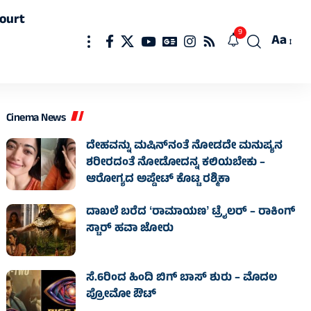
ourt
9
Aa
Font
Resizer
Cinema News
ದೇಹವನ್ನು ಮಷಿನ್‌ನಂತೆ ನೋಡದೇ ಮನುಷ್ಯನ
ಶರೀರದಂತೆ ನೋಡೋದನ್ನ ಕಲಿಯಬೇಕು –
ಆರೋಗ್ಯದ ಅಪ್ಡೇಟ್‌ ಕೊಟ್ಟ ರಶ್ಮಿಕಾ
ದಾಖಲೆ ಬರೆದ ʻರಾಮಾಯಣʼ ಟ್ರೈಲರ್ – ರಾಕಿಂಗ್
ಸ್ಟಾರ್‌ ಹವಾ ಜೋರು
ಸೆ.6ರಿಂದ ಹಿಂದಿ ಬಿಗ್ ಬಾಸ್ ಶುರು – ಮೊದಲ
ಪ್ರೋಮೋ ಔಟ್