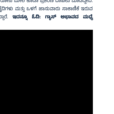
 ಆರೋಪಿ‌ ಮೇಲೆ ಕೂಡಾ ಪ್ರಕರಣ ದಾಖಲು ಮಾಡಿದ್ದೇವೆ.
ು ಕೈದಿಗಳು ಮತ್ತು ಒಳಗೆ ಜಾನುವಾರು ಸಾಕಾಣಿಕೆ ಇರುವ
ದಾರೆ.
ಇದನ್ನೂ ಓದಿ:
ಗ್ಯಾಸ್ ಅಭಾವದ ಮಧ್ಯೆ