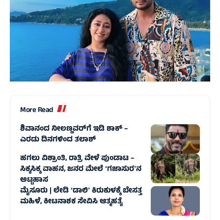
More Read
ಶಿವಾನಂದ ನೀಲಣ್ಣವರ್‌ಗೆ ಇಡಿ ಶಾಕ್ –
ಎರಡು ದಿನಗಳಿಂದ ತಲಾಶ್‌
ಹಗಲು ವಿಶ್ರಾಂತಿ, ರಾತ್ರಿ ವೇಳೆ ಪುಂಡಾಟ –
ಸಿಕ್ಕಸಿಕ್ಕ ವಾಹನ, ಜನರ ಮೇಲೆ ʻಗಜಾಸುರʼನ
ಅಟ್ಟಹಾಸ
ಮೈಸೂರು | ಲೇಡಿ ʻಡಾಲಿʼ ಕಿರುಕುಳಕ್ಕೆ ಬೇಸತ್ತ
ಮಹಿಳೆ, ಕೀಟನಾಶಕ ಸೇವಿಸಿ ಆತ್ಮಹತ್ಯೆ