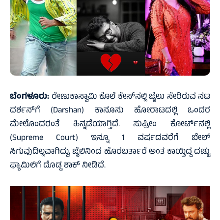
ಬೆಂಗಳೂರು:
ರೇಣುಕಾಸ್ವಾಮಿ ಕೊಲೆ ಕೇಸ್‌ನಲ್ಲಿ ಜೈಲು ಸೇರಿರುವ ನಟ
ದರ್ಶನ್‌ಗೆ (Darshan) ಕಾನೂನು ಹೋರಾಟದಲ್ಲಿ ಒಂದರ
ಮೇಲೊಂದರಂತೆ ಹಿನ್ನಡೆಯಾಗ್ತಿದೆ. ಸುಪ್ರೀಂ ಕೋರ್ಟ್‌ನಲ್ಲಿ
(Supreme Court) ಇನ್ನೂ 1 ವರ್ಷದವರೆಗೆ ಬೇಲ್
ಸಿಗುವುದಿಲ್ಲವಾಗಿದ್ದು, ಜೈಲಿನಿಂದ ಹೊರಬರ್ತಾರೆ ಅಂತ ಕಾಯ್ತಿದ್ದ ದಚ್ಚು
ಫ್ಯಾಮಿಲಿಗೆ ದೊಡ್ಡ ಶಾಕ್ ನೀಡಿದೆ.