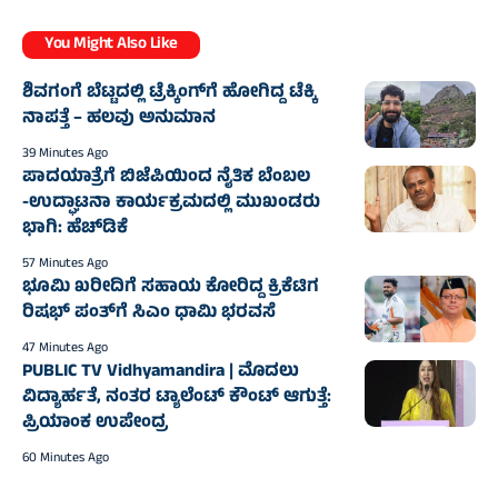
You Might Also Like
ಶಿವಗಂಗೆ ಬೆಟ್ಟದಲ್ಲಿ ಟ್ರೆಕ್ಕಿಂಗ್‌ಗೆ ಹೋಗಿದ್ದ ಟೆಕ್ಕಿ
ನಾಪತ್ತೆ – ಹಲವು ಅನುಮಾನ
39 Minutes Ago
ಪಾದಯಾತ್ರೆಗೆ ಬಿಜೆಪಿಯಿಂದ ನೈತಿಕ ಬೆಂಬಲ
-ಉದ್ಘಾಟನಾ ಕಾರ್ಯಕ್ರಮದಲ್ಲಿ ಮುಖಂಡರು
ಭಾಗಿ: ಹೆಚ್‌ಡಿಕೆ
57 Minutes Ago
ಭೂಮಿ ಖರೀದಿಗೆ ಸಹಾಯ ಕೋರಿದ್ದ ಕ್ರಿಕೆಟಿಗ
ರಿಷಭ್ ಪಂತ್‌ಗೆ ಸಿಎಂ ಧಾಮಿ ಭರವಸೆ
47 Minutes Ago
PUBLIC TV Vidhyamandira | ಮೊದಲು
ವಿದ್ಯಾರ್ಹತೆ, ನಂತರ ಟ್ಯಾಲೆಂಟ್ ಕೌಂಟ್ ಆಗುತ್ತೆ:
ಪ್ರಿಯಾಂಕ ಉಪೇಂದ್ರ
60 Minutes Ago