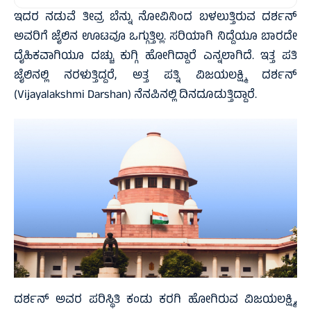
ಇದರ ನಡುವೆ ತೀವ್ರ ಬೆನ್ನು ನೋವಿನಿಂದ ಬಳಲುತ್ತಿರುವ ದರ್ಶನ್
ಅವರಿಗೆ ಜೈಲಿನ ಊಟವೂ ಒಗ್ಗುತ್ತಿಲ್ಲ. ಸರಿಯಾಗಿ ನಿದ್ದೆಯೂ ಬಾರದೇ
ದೈಹಿಕವಾಗಿಯೂ ದಚ್ಚು ಕುಗ್ಗಿ ಹೋಗಿದ್ದಾರೆ ಎನ್ನಲಾಗಿದೆ. ಇತ್ತ ಪತಿ
ಜೈಲಿನಲ್ಲಿ ನರಳುತ್ತಿದ್ದರೆ, ಅತ್ತ ಪತ್ನಿ ವಿಜಯಲಕ್ಷ್ಮಿ ದರ್ಶನ್
(Vijayalakshmi Darshan) ನೆನಪಿನಲ್ಲಿ ದಿನದೂಡುತ್ತಿದ್ದಾರೆ.
ದರ್ಶನ್ ಅವರ ಪರಿಸ್ಥಿತಿ ಕಂಡು ಕರಗಿ ಹೋಗಿರುವ ವಿಜಯಲಕ್ಷ್ಮಿ,