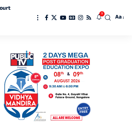
ourt
9
Aa
Font
Resizer