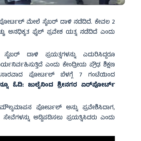
ರ್ಟಲ್‌ ಮೇಲೆ ಸೈಬರ್‌ ದಾಳಿ ನಡೆದಿದೆ. ಕೇವಲ 2
ಹೆಚ್ಚು ಅನಧಿಕೃತ ಫೈಲ್‌ ಪ್ರವೇಶ ಯತ್ನ ನಡೆದಿದೆ ಎಂದು
ಬರ್ ದಾಳಿ ಪ್ರಯತ್ನಗಳನ್ನು ಎದುರಿಸಿದ್ದರೂ
ರ್ವಹಿಸುತ್ತಿದೆ ಎಂದು ಕೇಂದ್ರೀಯ ಪ್ರೌಢ ಶಿಕ್ಷಣ
್ರಸಾರವಾದ ಪೋರ್ಟಲ್ ಬೆಳಗ್ಗೆ 7 ಗಂಟೆಯಿಂದ
ನ್ನೂ ಓದಿ:
ಜುಲೈನಿಂದ ಶ್ರೀನಗರ ಏರ್‌ಪೋರ್ಟ್
ುಮೌಲ್ಯಮಾಪನ ಪೋರ್ಟಲ್ ಅನ್ನು ಪ್ರವೇಶಿಸಿದಾಗ,
ಸೇವೆಗಳನ್ನು ಅಡ್ಡಿಪಡಿಸಲು ಪ್ರಯತ್ನಿಸಿದರು ಎಂದು