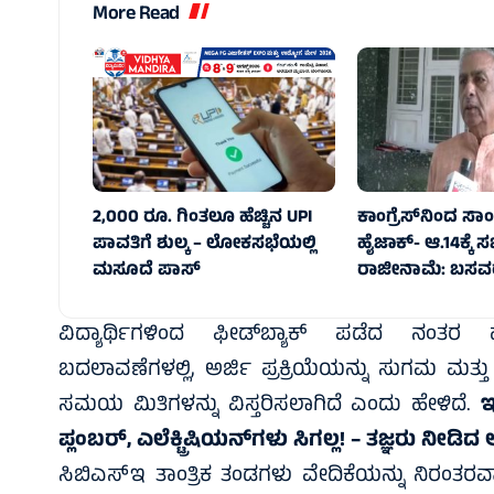
More Read
2,000 ರೂ. ಗಿಂತಲೂ ಹೆಚ್ಚಿನ UPI
ಕಾಂಗ್ರೆಸ್‌ನಿಂದ ಸಾಂ
ಪಾವತಿಗೆ ಶುಲ್ಕ – ಲೋಕಸಭೆಯಲ್ಲಿ
ಹೈಜಾಕ್‌- ಆ.14ಕ್ಕೆ ಸಭ
ಮಸೂದೆ ಪಾಸ್‌
ರಾಜೀನಾಮೆ: ಬಸವರ
ವಿದ್ಯಾರ್ಥಿಗಳಿಂದ ಫೀಡ್‌ಬ್ಯಾಕ್‌ ಪಡೆದ ನಂತರ
ಬದಲಾವಣೆಗಳಲ್ಲಿ, ಅರ್ಜಿ ಪ್ರಕ್ರಿಯೆಯನ್ನು ಸುಗಮ ಮತ
ಸಮಯ ಮಿತಿಗಳನ್ನು ವಿಸ್ತರಿಸಲಾಗಿದೆ ಎಂದು ಹೇಳಿದೆ.
ಇ
ಪ್ಲಂಬರ್, ಎಲೆಕ್ಟ್ರಿಷಿಯನ್‌ಗಳು ಸಿಗಲ್ಲ! – ತಜ್ಞರು ನೀಡಿ
ಸಿಬಿಎಸ್‌ಇ ತಾಂತ್ರಿಕ ತಂಡಗಳು ವೇದಿಕೆಯನ್ನು ನಿರಂತರ