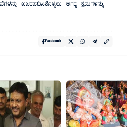
ೇವೆಗಳನ್ನು ಖಚಿತಪಡಿಸಿಕೊಳ್ಳಲು ಅಗತ್ಯ ಕ್ರಮಗಳನ್ನು
Facebook