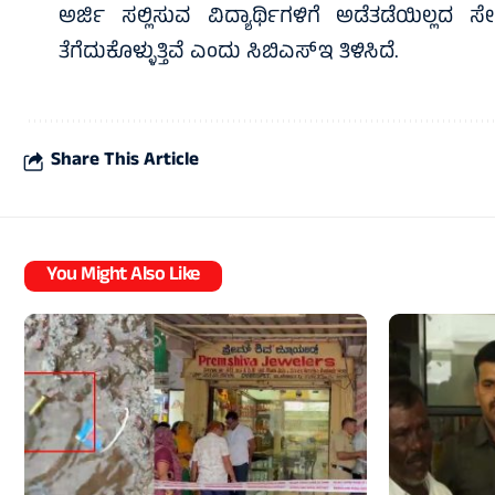
ಅರ್ಜಿ ಸಲ್ಲಿಸುವ ವಿದ್ಯಾರ್ಥಿಗಳಿಗೆ ಅಡೆತಡೆಯಿಲ್ಲದ ಸ
ತೆಗೆದುಕೊಳ್ಳುತ್ತಿವೆ ಎಂದು ಸಿಬಿಎಸ್‌ಇ ತಿಳಿಸಿದೆ.
Share This Article
You Might Also Like