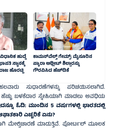
ವಿಧಾನಿಕ ಹುದ್ದೆ
ಕಾಮನ್‌ವೆಲ್ತ್ ಗೇಮ್ಸ್‌; ಮೈಸೂರಿನ
ಾಪತಿ ಸ್ಥಾನಕ್ಕೆ
ಪ್ಯಾರಾ ಅಥ್ಲೀಟ್ ಶಿಲ್ಪಾರನ್ನು
ಾಜ ಹೊರಟ್ಟಿ
ಗೌರವಿಸಿದ ಹೆಚ್‌ಡಿಕೆ
 ಹಲವಾರು ಸುಧಾರಣೆಗಳನ್ನು ಪರಿಚಯಿಸಲಾಗಿದೆ.
್ತು ಹೆಚ್ಚು ಬಳಕೆದಾರ ಸ್ನೇಹಿಯಾಗಿ ಮಾಡಲು ಅವಧಿಯ
ದನ್ನೂ ಓದಿ:
ಮುಂದಿನ 5 ವರ್ಷಗಳಲ್ಲಿ ಭಾರತದಲ್ಲಿ
ದ ಆಘಾತಕಾರಿ ಎಚ್ಚರಿಕೆ ಏನು?
ವಾಗಿ ಮೇಲ್ವಿಚಾರಣೆ ಮಾಡುತ್ತಿವೆ. ಪೋರ್ಟಲ್ ಮೂಲಕ