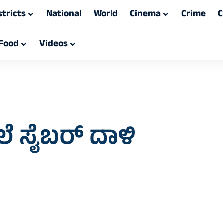
stricts
National
World
Cinema
Crime
C
Food
Videos
 ಸೈಬರ್‌ ದಾಳಿ