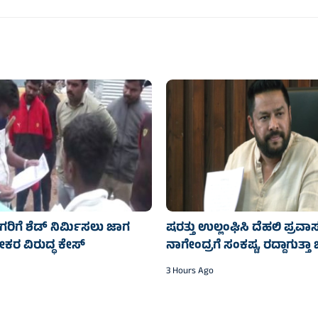
ಗರಿಗೆ ಶೆಡ್ ನಿರ್ಮಿಸಲು ಜಾಗ
ಷರತ್ತು ಉಲ್ಲಂಘಿಸಿ ದೆಹಲಿ ಪ್ರವಾ
ಕರ ವಿರುದ್ಧ ಕೇಸ್
ನಾಗೇಂದ್ರಗೆ ಸಂಕಷ್ಟ, ರದ್ದಾಗುತ್
3 Hours Ago