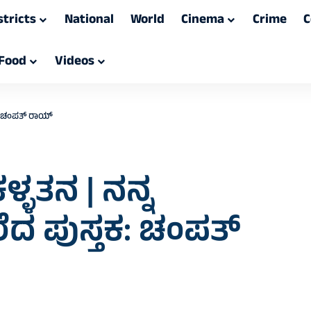
stricts
National
World
Cinema
Crime
C
Food
Videos
ಕ: ಚಂಪತ್‌ ರಾಯ್
ಳತನ | ನನ್ನ
ದ ಪುಸ್ತಕ: ಚಂಪತ್‌