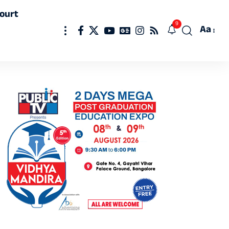
ourt
9
Aa
Font
Resizer