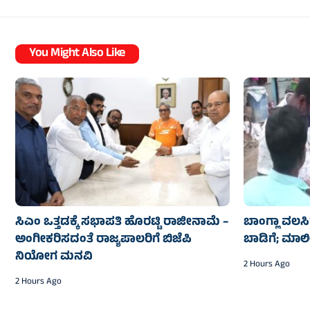
You Might Also Like
ಸಿಎಂ ಒತ್ತಡಕ್ಕೆ ಸಭಾಪತಿ ಹೊರಟ್ಟಿ ರಾಜೀನಾಮೆ –
ಬಾಂಗ್ಲಾ ವಲಸಿ
ಅಂಗೀಕರಿಸದಂತೆ ರಾಜ್ಯಪಾಲರಿಗೆ ಬಿಜೆಪಿ
ಬಾಡಿಗೆ; ಮಾಲೀ
ನಿಯೋಗ ಮನವಿ
2 Hours Ago
2 Hours Ago