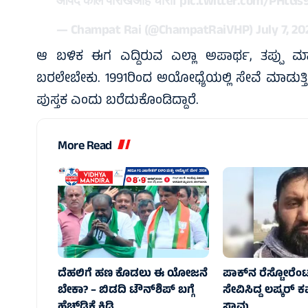
आपद काल परिखिअहिं चारी।
pic.twitter.com/PHtGs
— Champat Rai (@ChampatRaiVHP)
July 7, 2
ಆ ಬಳಿಕ ಈಗ ಎದ್ದಿರುವ ಎಲ್ಲಾ ಅಪಾರ್ಥ, ತಪ್ಪು ಮಾಹಿ
ಬರಲೇಬೇಕು. 1991ರಿಂದ ಅಯೋಧ್ಯೆಯಲ್ಲಿ ಸೇವೆ ಮಾಡುತ್ತಿ
ಪುಸ್ತಕ ಎಂದು ಬರೆದುಕೊಂಡಿದ್ದಾರೆ.
More Read
ದೆಹಲಿಗೆ ಹಣ ಕೊಡಲು ಈ ಯೋಜನೆ
ಪಾಕ್‌ನ ರೆಸ್ಟೋರೆಂಟ
ಬೇಕಾ? – ಬಿಡದಿ ಟೌನ್‌ಶಿಪ್‌ ಬಗ್ಗೆ
ಸೇವಿಸಿದ್ದ ಲಷ್ಕರ್‌
ಹೆಚ್‌ಡಿಕೆ ಕಿಡಿ
ಸಾವು