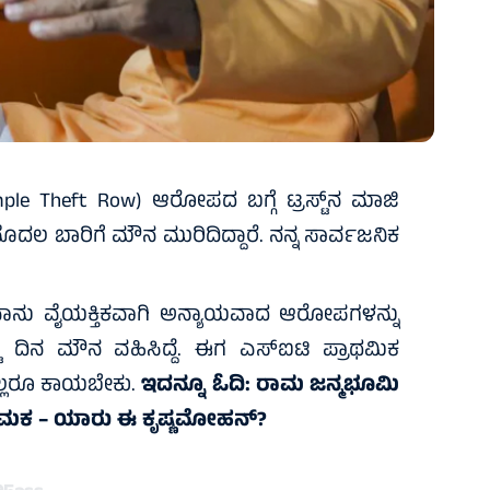
e Theft Row) ಆರೋಪದ ಬಗ್ಗೆ ಟ್ರಸ್ಟ್‌ನ ಮಾಜಿ
ದಲ ಬಾರಿಗೆ ಮೌನ ಮುರಿದಿದ್ದಾರೆ. ನನ್ನ ಸಾರ್ವಜನಿಕ
ು, ನಾನು ವೈಯಕ್ತಿಕವಾಗಿ ಅನ್ಯಾಯವಾದ ಆರೋಪಗಳನ್ನು
ಟು ದಿನ ಮೌನ ವಹಿಸಿದ್ದೆ. ಈಗ ಎಸ್‌ಐಟಿ ಪ್ರಾಥಮಿಕ
ಎಲ್ಲರೂ ಕಾಯಬೇಕು.
ಇದನ್ನೂ ಓದಿ:
ರಾಮ ಜನ್ಮಭೂಮಿ
ರ್ಶಿ ನೇಮಕ – ಯಾರು ಈ ಕೃಷ್ಣಮೋಹನ್?