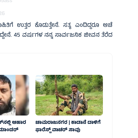
95ass
026
ತಿಗೆ ಉತ್ತರ ಕೊಡುತ್ತೇನೆ. ಸತ್ಯ ಎಂದಿದ್ದರೂ ಆಚೆ
ದ್ದೇನೆ. 45 ವರ್ಷಗಳ ನನ್ನ ಸಾರ್ವಜನಿಕ ಜೀವನ ತೆರೆದ
್‌ನಲ್ಲಿ ಆಹಾರ
ಚಾಮರಾಜನಗರ | ಕಾಡಾನೆ ದಾಳಿಗೆ
 ಕಮಾಂಡರ್‌
ಫಾರೆಸ್ಟ್ ವಾಚರ್ ಸಾವು