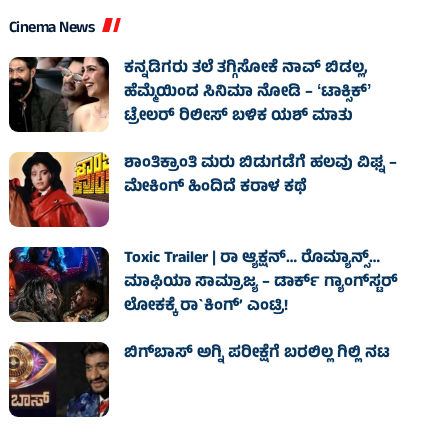
Cinema News
ಕನ್ನಡಿಗರು ತಲೆ ತಗ್ಗಿಸೋಕೆ ನಾವ್‌ ಬಿಡಲ್ಲ,
ಹೆಮ್ಮೆಯಿಂದ ಸಿನಿಮಾ ನೋಡಿ – ʻಟಾಕ್ಸಿಕ್‌ʼ
ಟ್ರೇಲರ್‌ ರಿಲೀಸ್‌ ಬಳಿಕ ಯಶ್‌ ಮಾತು
ಶಾಂತಿಕ್ರಾಂತಿ ಮರು ಬಿಡುಗಡೆಗೆ ಹಲವು ವಿಘ್ನ –
ಮೇಕಿಂಗ್ ಹಿಂದಿದೆ ಕರಾಳ ಕಥೆ
Toxic Trailer | ರಾ ಆ್ಯಕ್ಷನ್‌… ರೊಮ್ಯಾನ್ಸ್‌…
ಮಾಫಿಯಾ ಸಾಮ್ರಾಜ್ಯ – ಡಾರ್ಕ್‌ ಗ್ಯಾಂಗ್‌ಸ್ಟರ್‌
ಲೋಕಕ್ಕೆ ರಾ`ಕಿಂಗ್‌’ ಎಂಟ್ರಿ!
ಬಿಗ್‌ಬಾಸ್ ಅಗ್ನಿ ಪರೀಕ್ಷೆಗೆ ಬರಲಿಲ್ಲ ಗಿಲ್ಲಿ ನಟ