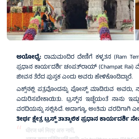
ಅಯೋಧ್ಯೆ:
ರಾಮಮಂದಿರ ದೇಣಿಗೆ ಕಳ್ಳತನ (Ram Templ
ಪ್ರಧಾನ ಕಾರ್ಯದರ್ಶಿ ಚಂಪತ್‌ರಾಯ್ (Champat Rai) ಮೊ
ಜೀವನ ತೆರೆದ ಪುಸ್ತಕ ಎಂದು ಅವರು ಹೇಳಿಕೊಂಡಿದ್ದಾರೆ.
ಎಕ್ಸ್‌ನಲ್ಲಿ ಪತ್ರವೊಂದನ್ನು ಪೋಸ್ಟ್‌ ಮಾಡಿರುವ ಅವರ
ಎದುರಿಸಬೇಕಾಯಿತು. ಟ್ರಸ್ಟ್‌ನ ಇಚ್ಛೆಯಂತೆ ನಾನು ಇಷ್
ವರದಿಯನ್ನು ಸಲ್ಲಿಸಿದೆ. ಆದಾಗ್ಯೂ, ಅಂತಿಮ ವರದಿಗಾಗಿ 
ತೀರ್ಥ ಕ್ಷೇತ್ರ ಟ್ರಸ್ಟ್‌ ತಾತ್ಕಾಲಿಕ ಪ್ರಧಾನ ಕಾರ್ಯದ
धीरज धर्म मित्र अरु नारी,