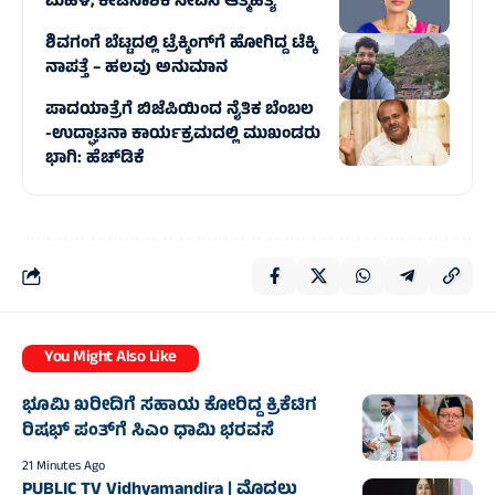
ಮಹಿಳೆ, ಕೀಟನಾಶಕ ಸೇವಿಸಿ ಆತ್ಮಹತ್ಯೆ
ಶಿವಗಂಗೆ ಬೆಟ್ಟದಲ್ಲಿ ಟ್ರೆಕ್ಕಿಂಗ್‌ಗೆ ಹೋಗಿದ್ದ ಟೆಕ್ಕಿ
ನಾಪತ್ತೆ – ಹಲವು ಅನುಮಾನ
ಪಾದಯಾತ್ರೆಗೆ ಬಿಜೆಪಿಯಿಂದ ನೈತಿಕ ಬೆಂಬಲ
-ಉದ್ಘಾಟನಾ ಕಾರ್ಯಕ್ರಮದಲ್ಲಿ ಮುಖಂಡರು
ಭಾಗಿ: ಹೆಚ್‌ಡಿಕೆ
You Might Also Like
ಭೂಮಿ ಖರೀದಿಗೆ ಸಹಾಯ ಕೋರಿದ್ದ ಕ್ರಿಕೆಟಿಗ
ರಿಷಭ್ ಪಂತ್‌ಗೆ ಸಿಎಂ ಧಾಮಿ ಭರವಸೆ
21 Minutes Ago
PUBLIC TV Vidhyamandira | ಮೊದಲು