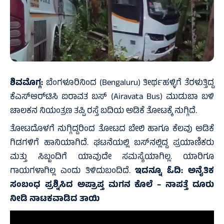
ಶಿವಮೊಗ್ಗ:
ಬೆಂಗಳೂರಿನಿಂದ (Bengaluru) ತೀರ್ಥಹಳ್ಳಿಗೆ ತೆರಳುತ್ತಿದ್ದ
ಕೆಎಸ್‌ಆರ್‌ಟಿಸಿ ಐರಾವತ ಬಸ್ (Airavata Bus) ಮುಡುಬಾ ಬಳಿ
ಚಾಲಕನ ನಿಯಂತ್ರಣ ತಪ್ಪಿ ರಸ್ತೆ ಬದಿಯ ಅಡಿಕೆ ತೋಟಕ್ಕೆ ನುಗ್ಗಿದೆ.
ತೋಟದೊಳಗೆ ನುಗ್ಗಿದ್ದರಿಂದ ತೋಟದ ಬೇಲಿ ಹಾಗೂ ಕೆಲವು ಅಡಿಕೆ
ಗಿಡಗಳಿಗೆ ಹಾನಿಯಾಗಿದೆ. ಘಟನೆಯಲ್ಲಿ ಬಸ್‌ನಲ್ಲಿದ್ದ ಪ್ರಯಾಣಿಕರು
ಮತ್ತು ಸಿಬ್ಬಂದಿಗೆ ಯಾವುದೇ ಸಮಸ್ಯೆಯಾಗಿಲ್ಲ. ಯಾರಿಗೂ
ಗಾಯಗಳಾಗಿಲ್ಲ ಎಂದು ತಿಳಿದುಬಂದಿದೆ.
ಇದನ್ನೂ ಓದಿ:
ಅನೈತಿಕ
ಸಂಬಂಧ ಪ್ರಶ್ನಿಸಿದ ಅಪ್ರಾಪ್ತ ಮಗನ ಕೊಲೆ – ನಾಪತ್ತೆ ದೂರು
ನೀಡಿ ನಾಟಕವಾಡಿದ ತಾಯಿ