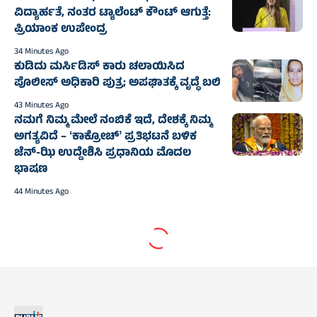
ವಿದ್ಯಾರ್ಹತೆ, ನಂತರ ಟ್ಯಾಲೆಂಟ್ ಕೌಂಟ್ ಆಗುತ್ತೆ:
ಪ್ರಿಯಾಂಕ ಉಪೇಂದ್ರ
34 Minutes Ago
ಕುಡಿದು ಮರ್ಸಿಡಿಸ್‌ ಕಾರು ಚಲಾಯಿಸಿದ
ಪೊಲೀಸ್‌ ಅಧಿಕಾರಿ ಪುತ್ರ; ಅಪಘಾತಕ್ಕೆ ವೃದ್ಧೆ ಬಲಿ
43 Minutes Ago
ನಮಗೆ ನಿಮ್ಮ ಮೇಲೆ ನಂಬಿಕೆ ಇದೆ, ದೇಶಕ್ಕೆ ನಿಮ್ಮ
ಅಗತ್ಯವಿದೆ – ʻಕಾಕ್ರೋಚ್‌ʼ ಪ್ರತಿಭಟನೆ ಬಳಿಕ
ಜೆನ್-ಝಿ ಉದ್ದೇಶಿಸಿ ಪ್ರಧಾನಿಯ ಮೊದಲ
ಭಾಷಣ
44 Minutes Ago