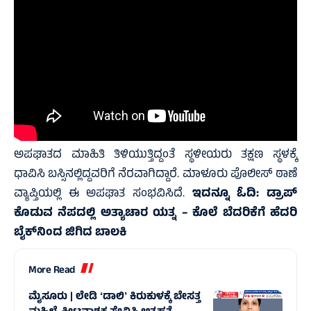
ಅಪಘಾತದ ಮಾಹಿತಿ ತಿಳಿಯುತ್ತಿದ್ದಂತೆ ಸ್ಥಳೀಯರು ತಕ್ಷಣ ಸ್ಥಳಕ್ಕೆ
ಧಾವಿಸಿ ಬಸ್ಸಿನಲ್ಲಿದ್ದವರಿಗೆ ನೆರವಾಗಿದ್ದಾರೆ. ಮಾಳೂರು ಪೊಲೀಸ್‌ ಠಾಣೆ
ವ್ಯಾಪ್ತಿಯಲ್ಲಿ ಈ ಅಪಘಾತ ಸಂಭವಿಸಿದೆ.
ಇದನ್ನೂ ಓದಿ:
ಡ್ರಾಪ್‌
ಕೊಡುವ ನೆಪದಲ್ಲಿ ಅತ್ಯಾಚಾರ ಯತ್ನ – ಕೊಲೆ ಬೆದರಿಕೆಗೆ ಹೆದರಿ
ಬೈಕ್‌ನಿಂದ ಜಿಗಿದ ಬಾಲಕಿ
More Read
ಮೈಸೂರು | ಲೇಡಿ ʻಡಾಲಿʼ ಕಿರುಕುಳಕ್ಕೆ ಬೇಸತ್ತ