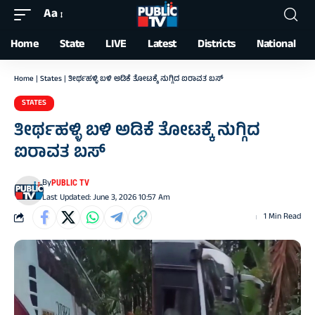
Aa
Font
Resizer
Home
State
LIVE
Latest
Districts
National
Home
|
States
|
ತೀರ್ಥಹಳ್ಳಿ ಬಳಿ ಅಡಿಕೆ ತೋಟಕ್ಕೆ ನುಗ್ಗಿದ ಐರಾವತ ಬಸ್‌
STATES
ತೀರ್ಥಹಳ್ಳಿ ಬಳಿ ಅಡಿಕೆ ತೋಟಕ್ಕೆ ನುಗ್ಗಿದ
ಐರಾವತ ಬಸ್‌
By
PUBLIC TV
Last Updated: June 3, 2026 10:57 Am
1 Min Read