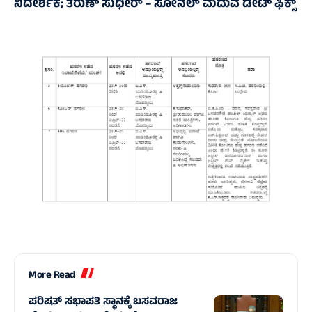
ನಿದೇರ್ಶಕ; ತರುಣ್‌ ಸುಧೀರ್‌ – ಸೋನಲ್‌ ಮದುವೆ ಡೇಟ್‌ ಫಿಕ್ಸ್‌
More Read
ಪರಿಷತ್ ಸಭಾಪತಿ ಸ್ಥಾನಕ್ಕೆ ಬಸವರಾಜ