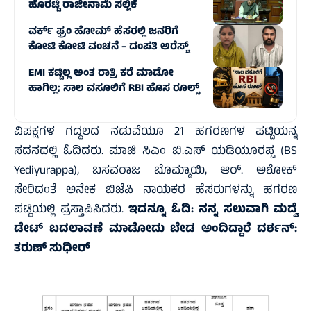
ಹೊರಟ್ಟಿ ರಾಜೀನಾಮೆ ಸಲ್ಲಿಕೆ
ವರ್ಕ್ ಫ್ರಂ ಹೋಮ್ ಹೆಸರಲ್ಲಿ ಜನರಿಗೆ
ಕೋಟಿ ಕೋಟಿ ವಂಚನೆ – ದಂಪತಿ ಅರೆಸ್ಟ್
EMI ಕಟ್ಟಿಲ್ಲ ಅಂತ ರಾತ್ರಿ ಕರೆ ಮಾಡೋ
ಹಾಗಿಲ್ಲ; ಸಾಲ ವಸೂಲಿಗೆ RBI ಹೊಸ ರೂಲ್ಸ್
ವಿಪಕ್ಷಗಳ ಗದ್ದಲದ ನಡುವೆಯೂ 21 ಹಗರಣಗಳ ಪಟ್ಟಿಯನ್ನ
ಸದನದಲ್ಲಿ ಓದಿದರು. ಮಾಜಿ ಸಿಎಂ ಬಿ.ಎಸ್‌ ಯಡಿಯೂರಪ್ಪ (BS
Yediyurappa), ಬಸವರಾಜ ಬೊಮ್ಮಾಯಿ, ಆರ್‌. ಅಶೋಕ್‌
ಸೇರಿದಂತೆ ಅನೇಕ ಬಿಜೆಪಿ ನಾಯಕರ ಹೆಸರುಗಳನ್ನು ಹಗರಣ
ಪಟ್ಟಿಯಲ್ಲಿ ಪ್ರಸ್ತಾಪಿಸಿದರು.
ಇದನ್ನೂ ಓದಿ:
ನನ್ನ ಸಲುವಾಗಿ ಮದ್ವೆ
ಡೇಟ್‌ ಬದಲಾವಣೆ ಮಾಡೋದು ಬೇಡ ಅಂದಿದ್ದಾರೆ ದರ್ಶನ್‌:
ತರುಣ್‌ ಸುಧೀರ್