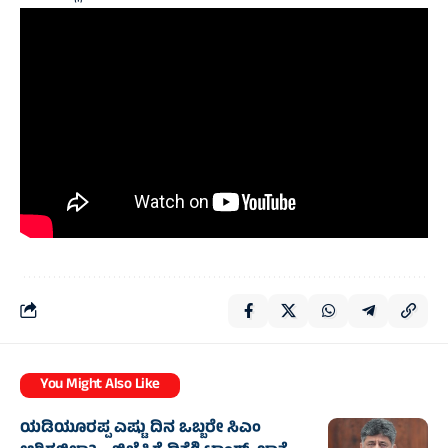
You Might Also Like
ಯಡಿಯೂರಪ್ಪ ಎಷ್ಟು ದಿನ ಒಬ್ಬರೇ ಸಿಎಂ