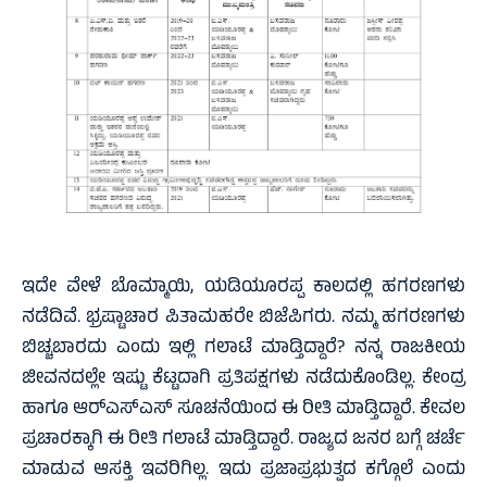
ಇದೇ ವೇಳೆ ಬೊಮ್ಮಾಯಿ, ಯಡಿಯೂರಪ್ಪ ಕಾಲದಲ್ಲಿ ಹಗರಣಗಳು
ನಡೆದಿವೆ. ಭ್ರಷ್ಟಾಚಾರ ಪಿತಾಮಹರೇ ಬಿಜೆಪಿಗರು. ನಮ್ಮ ಹಗರಣಗಳು
ಬಿಚ್ಚಬಾರದು ಎಂದು ಇಲ್ಲಿ ಗಲಾಟೆ ಮಾಡ್ತಿದ್ದಾರೆ? ನನ್ನ ರಾಜಕೀಯ
ಜೀವನದಲ್ಲೇ ಇಷ್ಟು ಕೆಟ್ಟದಾಗಿ ಪ್ರತಿಪಕ್ಷಗಳು ನಡೆದುಕೊಂಡಿಲ್ಲ. ಕೇಂದ್ರ
ಹಾಗೂ ಆರ್‌ಎಸ್‌ಎಸ್‌ ಸೂಚನೆಯಿಂದ ಈ ರೀತಿ ಮಾಡ್ತಿದ್ದಾರೆ. ಕೇವಲ
ಪ್ರಚಾರಕ್ಕಾಗಿ ಈ ರೀತಿ ಗಲಾಟೆ ಮಾಡ್ತಿದ್ದಾರೆ. ರಾಜ್ಯದ ಜನರ ಬಗ್ಗೆ ಚರ್ಚೆ
ಮಾಡುವ ಆಸಕ್ತಿ ಇವರಿಗಿಲ್ಲ. ಇದು ಪ್ರಜಾಪ್ರಭುತ್ವದ ಕಗ್ಗೊಲೆ ಎಂದು