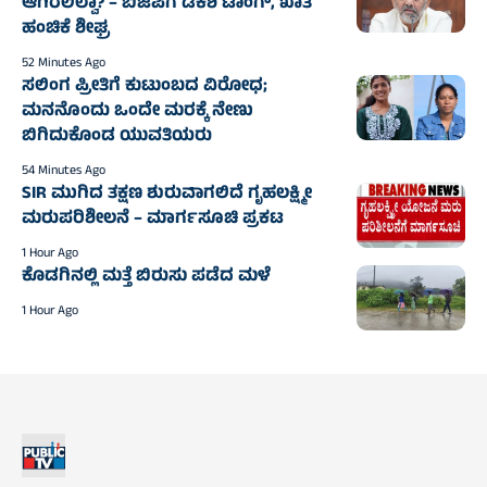
ಆಗಿರಲಿಲ್ವಾ? – ಬಿಜೆಪಿಗೆ ಡಿಕೆಶಿ ಟಾಂಗ್, ಖಾತೆ
ಹಂಚಿಕೆ ಶೀಘ್ರ
52 Minutes Ago
ಸಲಿಂಗ ಪ್ರೀತಿಗೆ ಕುಟುಂಬದ ವಿರೋಧ;
ಮನನೊಂದು ಒಂದೇ ಮರಕ್ಕೆ ನೇಣು
ಬಿಗಿದುಕೊಂಡ ಯುವತಿಯರು
54 Minutes Ago
SIR ಮುಗಿದ ತಕ್ಷಣ ಶುರುವಾಗಲಿದೆ ಗೃಹಲಕ್ಷ್ಮೀ
ಮರುಪರಿಶೀಲನೆ – ಮಾರ್ಗಸೂಚಿ ಪ್ರಕಟ
1 Hour Ago
ಕೊಡಗಿನಲ್ಲಿ ಮತ್ತೆ ಬಿರುಸು ಪಡೆದ ಮಳೆ
1 Hour Ago