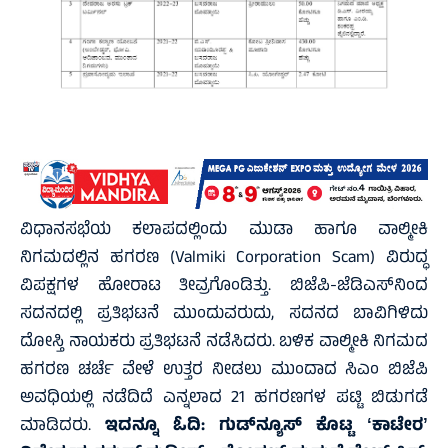
ವಿಧಾನಸಭೆಯ ಕಲಾಪದಲ್ಲಿಂದು ಮುಡಾ ಹಾಗೂ ವಾಲ್ಮೀಕಿ
ನಿಗಮದಲ್ಲಿನ ಹಗರಣ (Valmiki Corporation Scam) ವಿರುದ್ಧ
ವಿಪಕ್ಷಗಳ ಹೋರಾಟ ತೀವ್ರಗೊಂಡಿತ್ತು. ಬಿಜೆಪಿ-ಜೆಡಿಎಸ್‌ನಿಂದ
ಸದನದಲ್ಲಿ ಪ್ರತಿಭಟನೆ ಮುಂದುವರುದು, ಸದನದ ಬಾವಿಗಿಳಿದು
ದೋಸ್ತಿ ನಾಯಕರು ಪ್ರತಿಭಟನೆ ನಡೆಸಿದರು. ಬಳಿಕ ವಾಲ್ಮೀಕಿ ನಿಗಮದ
ಹಗರಣ ಚರ್ಚೆ ವೇಳೆ ಉತ್ತರ ನೀಡಲು ಮುಂದಾದ ಸಿಎಂ ಬಿಜೆಪಿ
ಅವಧಿಯಲ್ಲಿ ನಡೆದಿದೆ ಎನ್ನಲಾದ 21 ಹಗರಣಗಳ ಪಟ್ಟಿ ಬಿಡುಗಡೆ
ಮಾಡಿದರು.
ಇದನ್ನೂ ಓದಿ:
ಗುಡ್‌ನ್ಯೂಸ್‌ ಕೊಟ್ಟ ʻಕಾಟೇರʼ