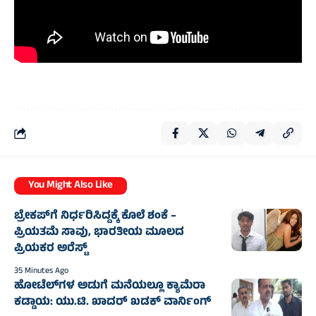
You Might Also Like
ಬ್ರೇಕಪ್‌ಗೆ ನಿರ್ಧರಿಸಿದ್ದಕ್ಕೆ ಕೊಲೆ ಶಂಕೆ –
ಪ್ರಿಯತಮೆ ಸಾವು, ಭಾರತೀಯ ಮೂಲದ
ಪ್ರಿಯಕರ ಅರೆಸ್ಟ್
35 Minutes Ago
ಹೋಟೆಲ್‌ಗಳ ಅಡುಗೆ ಮನೆಯಲ್ಲೂ ಕ್ಯಾಮೆರಾ
ಕಡ್ಡಾಯ: ಯು.ಟಿ. ಖಾದರ್ ಖಡಕ್ ವಾರ್ನಿಂಗ್