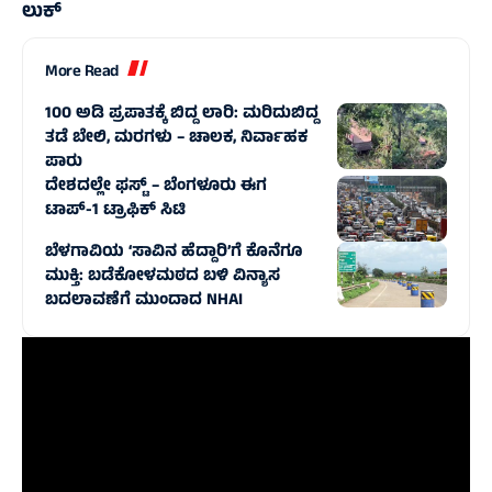
ಲುಕ್
More Read
100 ಅಡಿ ಪ್ರಪಾತಕ್ಕೆ ಬಿದ್ದ ಲಾರಿ: ಮರಿದುಬಿದ್ದ
ತಡೆ ಬೇಲಿ, ಮರಗಳು – ಚಾಲಕ, ನಿರ್ವಾಹಕ
ಪಾರು
ದೇಶದಲ್ಲೇ ಫಸ್ಟ್ – ಬೆಂಗಳೂರು ಈಗ
ಟಾಪ್-1 ಟ್ರಾಫಿಕ್ ಸಿಟಿ
ಬೆಳಗಾವಿಯ ‘ಸಾವಿನ ಹೆದ್ದಾರಿ’ಗೆ ಕೊನೆಗೂ
ಮುಕ್ತಿ: ಬಡೆಕೋಳಮಠದ ಬಳಿ ವಿನ್ಯಾಸ
ಬದಲಾವಣೆಗೆ ಮುಂದಾದ NHAI