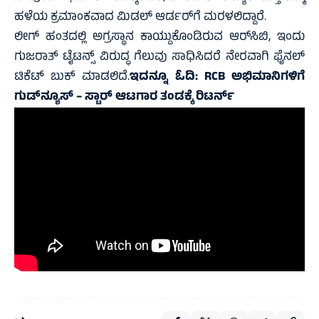
ಹಳೆಯ ಕ್ರಮಾಂಕವಾದ ಮಿಡಲ್ ಆರ್ಡರ್‌ಗೆ ಮರಳಲಿದ್ದಾರೆ.
ಲೀಗ್ ಹಂತದಲ್ಲಿ ಅಗ್ರಸ್ಥಾನ ಕಾಯ್ದುಕೊಂಡಿರುವ ಆರ್‌ಸಿಬಿ, ಇಂದು
ಗುಜರಾತ್ ಟೈಟನ್ಸ್ ವಿರುದ್ಧ ಗೆಲುವು ಸಾಧಿಸಿದರೆ ನೇರವಾಗಿ ಫೈನಲ್
ಟಿಕೆಟ್ ಬುಕ್ ಮಾಡಲಿದೆ.
ಇದನ್ನೂ ಓದಿ:
RCB ಅಭಿಮಾನಿಗಳಿಗೆ
ಗುಡ್‌ನ್ಯೂಸ್‌ – ಸ್ಟಾರ್‌ ಆಟಗಾರ ತಂಡಕ್ಕೆ ರಿಟರ್ನ್‌