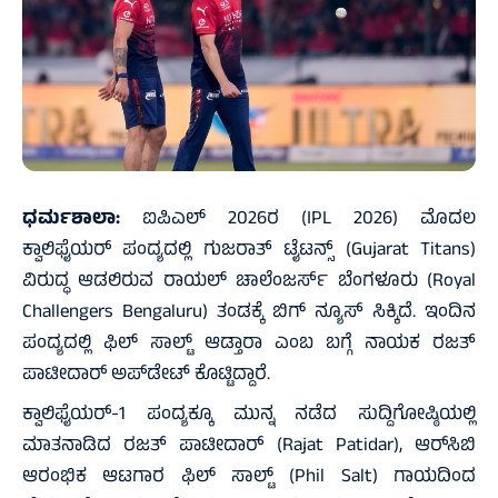
ಧರ್ಮಶಾಲಾ:
ಐಪಿಎಲ್ 2026ರ (IPL 2026) ಮೊದಲ
ಕ್ವಾಲಿಫೈಯರ್ ಪಂದ್ಯದಲ್ಲಿ ಗುಜರಾತ್ ಟೈಟನ್ಸ್ (Gujarat Titans)
ವಿರುದ್ಧ ಆಡಲಿರುವ ರಾಯಲ್ ಚಾಲೆಂಜರ್ಸ್ ಬೆಂಗಳೂರು (Royal
Challengers Bengaluru) ತಂಡಕ್ಕೆ ಬಿಗ್ ನ್ಯೂಸ್ ಸಿಕ್ಕಿದೆ. ಇಂದಿನ
ಪಂದ್ಯದಲ್ಲಿ ಫಿಲ್ ಸಾಲ್ಟ್ ಆಡ್ತಾರಾ ಎಂಬ ಬಗ್ಗೆ ನಾಯಕ ರಜತ್
ಪಾಟೀದಾರ್ ಅಪ್‌ಡೇಟ್ ಕೊಟ್ಟಿದ್ದಾರೆ.
ಕ್ವಾಲಿಫೈಯರ್-1 ಪಂದ್ಯಕ್ಕೂ ಮುನ್ನ ನಡೆದ ಸುದ್ದಿಗೋಷ್ಠಿಯಲ್ಲಿ
ಮಾತನಾಡಿದ ರಜತ್ ಪಾಟೀದಾರ್ (Rajat Patidar), ಆರ್‌ಸಿಬಿ
ಆರಂಭಿಕ ಆಟಗಾರ ಫಿಲ್ ಸಾಲ್ಟ್ (Phil Salt) ಗಾಯದಿಂದ