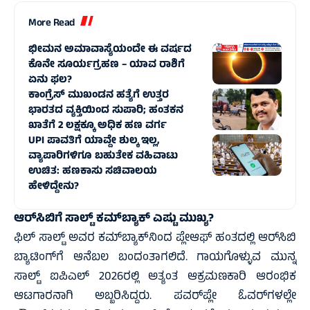
More Read
ಭೀಮನ ಅಮಾವಾಸ್ಯೆಯಂದೇ ಈ ವರ್ಷದ
ಕೊನೇ ಸೂರ್ಯಗ್ರಹಣ – ಯಾವ ರಾಶಿಗೆ
ಏನು ಫಲ?
ಕಾಂಗ್ರೆಸ್‌ ಮುಖಂಡನ ಹತ್ಯೆಗೆ ಉತ್ತರ
ಭಾರತದ ವ್ಯಕ್ತಿಯಿಂದ ಸುಪಾರಿ; ಹಂತಕನ
ಖಾತೆಗೆ 2 ಲಕ್ಷಕ್ಕೂ ಅಧಿಕ ಹಣ ವರ್ಗ
UPI ಪಾವತಿಗೆ ಯಾವ್ದೇ ಶುಲ್ಕ ಇಲ್ಲ,
ವ್ಯಾಪಾರಿಗಳಿಗೂ ಬಹುತೇಕ ವಹಿವಾಟು
ಉಚಿತ: ಹಣಕಾಸು ಸಚಿವಾಲಯ
ಹೇಳಿದ್ದೇನು?
ಆರ್‌ಸಿಬಿಗೆ ಸಾಲ್ಟ್ ಕಮ್‌ಬ್ಯಾಕ್ ಎಷ್ಟು ಮುಖ್ಯ?
ಫಿಲ್ ಸಾಲ್ಟ್ ಅವರ ಕಮ್‌ಬ್ಯಾಕ್‌ನಿಂದ ಪ್ಲೇಆಫ್ ಹಂತದಲ್ಲಿ ಆರ್‌ಸಿಬಿ
ಬ್ಯಾಟಿಂಗ್‌ಗೆ ಆನೆಬಲ ಬಂದಂತಾಗಲಿದೆ. ಗಾಯಗೊಳ್ಳುವ ಮುನ್ನ
ಸಾಲ್ಟ್ ಐಪಿಎಲ್ 2026ರಲ್ಲಿ ಅತ್ಯಂತ ಆಕ್ರಮಣಕಾರಿ ಆರಂಭಿಕ
ಆಟಗಾರನಾಗಿ ಅಬ್ಬರಿಸಿದ್ದರು. ಪವರ್‌ಪ್ಲೇ ಓವರ್‌ಗಳಲ್ಲೇ