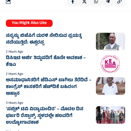
You Might Also Like
ನನ್ನನ್ನು ಬಿಜೆಪಿಗೆ ಮರಳಿ ಸೇರಿಸುವ ಪ್ರಯತ್ನ
ನಡೆಯುತ್ತಿದೆ: ಈಶ್ವರಪ್ಪ
2 Hours Ago
ಡಿಸಿಇಟಿ ಅರ್ಜಿ ತಿದ್ದುಪಡಿಗೆ ಕೊನೇ ಅವಕಾಶ –
ಕೆಇಎ
2 Hours Ago
ಅಸಮಾಧಾನಿತರಿಗೆ ಜೆಡಿಎಸ್‌‍ ಬಾಗಿಲು ತೆರೆದಿದೆ –
ಕಾಂಗ್ರೆಸ್‌‍ ಶಾಸಕರಿಗೆ ಹೆಚ್‌ಡಿಕೆ ಬಹಿರಂಗ
ಆಹ್ವಾನ
3 Hours Ago
ʻಪಬ್ಲಿಕ್‌ ಟಿವಿ ವಿದ್ಯಾಮಂದಿರʼ – ಮೊದಲ ದಿನ
ಭರ್ಜರಿ ರೆಸ್ಪಾನ್ಸ್‌, ಸ್ಥಳದಲ್ಲೇ ಹಲವರಿಗೆ
ಉದ್ಯೋಗಾವಕಾಶ