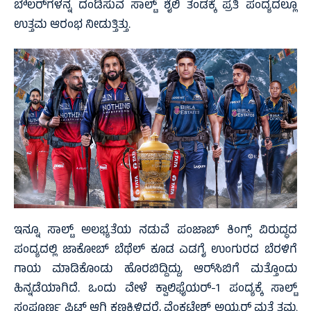
ಬೌಲರ್‌ಗಳನ್ನ ದಂಡಿಸುವ ಸಾಲ್ಟ್ ಶೈಲಿ ತಂಡಕ್ಕೆ ಪ್ರತಿ ಪಂದ್ಯದಲ್ಲೂ
ಉತ್ತಮ ಆರಂಭ ನೀಡುತ್ತಿತ್ತು.
ಇನ್ನೂ ಸಾಲ್ಟ್ ಅಲಭ್ಯತೆಯ ನಡುವೆ ಪಂಜಾಬ್ ಕಿಂಗ್ಸ್ ವಿರುದ್ಧದ
ಪಂದ್ಯದಲ್ಲಿ ಜಾಕೋಬ್ ಬೆಥೆಲ್ ಕೂಡ ಎಡಗೈ ಉಂಗುರದ ಬೆರಳಿಗೆ
ಗಾಯ ಮಾಡಿಕೊಂಡು ಹೊರಬಿದ್ದಿದ್ದು, ಆರ್‌ಸಿಬಿಗೆ ಮತ್ತೊಂದು
ಹಿನ್ನಡೆಯಾಗಿದೆ. ಒಂದು ವೇಳೆ ಕ್ವಾಲಿಫೈಯರ್-1 ಪಂದ್ಯಕ್ಕೆ ಸಾಲ್ಟ್
ಸಂಪೂರ್ಣ ಫಿಟ್ ಆಗಿ ಕಣಕ್ಕಿಳಿದರೆ, ವೆಂಕಟೇಶ್ ಅಯ್ಯರ್ ಮತ್ತೆ ತಮ್ಮ