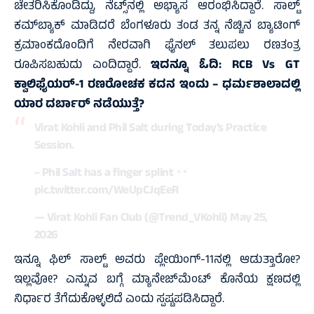
ಚೇತರಿಸಿಕೊಂಡಿದ್ದು, ನೆಟ್ಸ್‌ನಲ್ಲಿ ಅಭ್ಯಾಸ ಆರಂಭಿಸಿದ್ದಾರೆ. ಸಾಲ್ಟ್
ಕಮ್‌ಬ್ಯಾಕ್ ಮಾಡಿದರೆ ಬೆಂಗಳೂರು ತಂಡ ತನ್ನ ನೆಚ್ಚಿನ ಬ್ಯಾಟಿಂಗ್
ಕ್ರಮಾಂಕದೊಂದಿಗೆ ನೇರವಾಗಿ ಫೈನಲ್ ತಲುಪಲು ರಣತಂತ್ರ
ರೂಪಿಸಬಹುದು ಎಂದಿದ್ದಾರೆ.
ಇದನ್ನೂ ಓದಿ:
RCB Vs GT
ಕ್ವಾಲಿಫೈಯರ್-1 ರಣರೋಚಕ ಕದನ ಇಂದು – ಧರ್ಮಶಾಲಾದಲ್ಲಿ
ಯಾರ ದರ್ಬಾರ್‌ ನಡೆಯುತ್ತೆ?
Virat Kohli and Phil Salt during Today’s Practice
Session.
– Phil Salt has a finger splint
pic.twitter.com/WeUpCJqEeR
— Virat Kohli Fan Club (@Trend_VKohli)
May 25,
2026
ಇನ್ನೂ ಫಿಲ್ ಸಾಲ್ಟ್ ಅವರು ಪ್ಲೇಯಿಂಗ್-11ನಲ್ಲಿ ಆಡುತ್ತಾರೋ?
ಇಲ್ಲವೋ? ಎನ್ನುವ ಬಗ್ಗೆ ಮ್ಯಾನೇಜ್‌ಮೆಂಟ್ ಕೊನೆಯ ಕ್ಷಣದಲ್ಲಿ
ನಿರ್ಧಾರ ತೆಗೆದುಕೊಳ್ಳಲಿದೆ ಎಂದು ಸ್ಪಷ್ಟಪಡಿಸಿದ್ದಾರೆ.