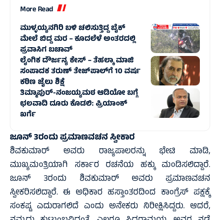
More Read
ಮುಳ್ಳಯ್ಯನಗಿರಿ ಬಳಿ ಚಲಿಸುತ್ತಿದ್ದ ಬೈಕ್‌
ಮೇಲೆ ಬಿದ್ದ ಮರ – ಕೂದಲೆಳೆ ಅಂತರದಲ್ಲಿ
ಪ್ರವಾಸಿಗ ಬಚಾವ್‌
ಲೈಂಗಿಕ ದೌರ್ಜನ್ಯ ಕೇಸ್‌ – ತೆಹಲ್ಕಾ ಮಾಜಿ
ಸಂಪಾದಕ ತರುಣ್ ತೇಜ್‌ಪಾಲ್‌ಗೆ 10 ವರ್ಷ
ಕಠಿಣ ಜೈಲು ಶಿಕ್ಷೆ
ತಿಮ್ಮಾಪುರ್-ನಂಜಯ್ಯಮಠ ಆಡಿಯೋ ಬಗ್ಗೆ
ಛಲವಾದಿ ದೂರು ಕೊಡಲಿ: ಪ್ರಿಯಾಂಕ್
ಖರ್ಗೆ
ಜೂನ್ 3ರಂದು ಪ್ರಮಾಣವಚನ ಸ್ವೀಕಾರ
ಶಿವಕುಮಾರ್ ಅವರು ರಾಜ್ಯಪಾಲರನ್ನು ಭೇಟಿ ಮಾಡಿ,
ಮುಖ್ಯಮಂತ್ರಿಯಾಗಿ ಸರ್ಕಾರ ರಚನೆಯ ಹಕ್ಕು ಮಂಡಿಸಲಿದ್ದಾರೆ.
ಜೂನ್ 3ರಂದು ಶಿವಕುಮಾರ್ ಅವರು ಪ್ರಮಾಣವಚನ
ಸ್ವೀಕರಿಸಲಿದ್ದಾರೆ. ಈ ಅಧಿಕಾರ ಹಸ್ತಾಂತರದಿಂದ ಕಾಂಗ್ರೆಸ್ ಪಕ್ಷಕ್ಕೆ
ಸಂಕಷ್ಟ ಎದುರಾಗಲಿದೆ ಎಂದು ಅನೇಕರು ನಿರೀಕ್ಷಿಸಿದ್ದರು. ಆದರೆ,