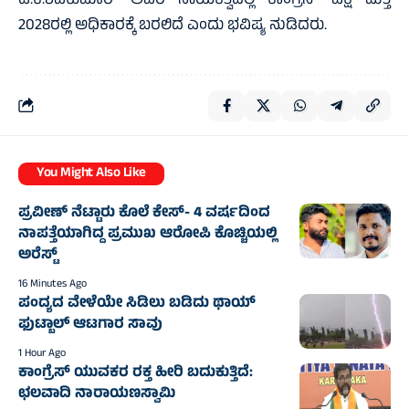
ಡಿ.ಕೆ.ಶಿವಕುಮಾರ್ ಅವರ ನಾಯಕತ್ವದಲ್ಲಿ ಕಾಂಗ್ರೆಸ್ ಪಕ್ಷ ಮತ್ತೆ
2028ರಲ್ಲಿ ಅಧಿಕಾರಕ್ಕೆ ಬರಲಿದೆ ಎಂದು ಭವಿಷ್ಯ ನುಡಿದರು.
You Might Also Like
ಪ್ರವೀಣ್ ನೆಟ್ಟಾರು ಕೊಲೆ ಕೇಸ್‌- 4 ವರ್ಷದಿಂದ
ನಾಪತ್ತೆಯಾಗಿದ್ದ ಪ್ರಮುಖ ಆರೋಪಿ ಕೊಚ್ಚಿಯಲ್ಲಿ
ಅರೆಸ್ಟ್‌
16 Minutes Ago
ಪಂದ್ಯದ ವೇಳೆಯೇ ಸಿಡಿಲು ಬಡಿದು ಥಾಯ್‌
ಫುಟ್ಬಾಲ್‌ ಆಟಗಾರ ಸಾವು
1 Hour Ago
ಕಾಂಗ್ರೆಸ್ ಯುವಕರ ರಕ್ತ ಹೀರಿ ಬದುಕುತ್ತಿದೆ:
ಛಲವಾದಿ ನಾರಾಯಣಸ್ವಾಮಿ