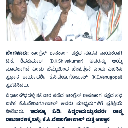
ಬೆಂಗಳೂರು:
ಕಾಂಗ್ರೆಸ್ ಶಾಸಕಾಂಗ ಪಕ್ಷದ ನೂತನ ನಾಯಕರಾಗಿ
ಡಿ.ಕೆ. ಶಿವಕುಮಾರ್ (D.K.Shivakumar) ಅವರನ್ನು ಆಯ್ಕೆ
ಮಾಡಲಾಗಿದೆ ಎಂದು ಹೆಮ್ಮೆಯಿಂದ ಹೇಳುತ್ತೇನೆ ಎಂದು ಎಐಸಿಸಿ
ಪ್ರಧಾನ ಕಾರ್ಯದರ್ಶಿ ಕೆ.ಸಿ.ವೇಣುಗೋಪಾಲ್ (K.C.Venugopal)
ಪ್ರಕಟಿಸಿದರು.
ವಿಧಾನಸೌಧದಲ್ಲಿ ಶನಿವಾರ ನಡೆದ ಕಾಂಗ್ರೆಸ್ ಶಾಸಕಾಂಗ ಪಕ್ಷದ ಸಭೆ
ಬಳಿಕ ಕೆ.ಸಿ.ವೇಣುಗೋಪಾಲ್ ಅವರು ಮಾಧ್ಯಮಗಳಿಗೆ ಪ್ರತಿಕ್ರಿಯೆ
ನೀಡಿದರು.
ಇದನ್ನೂ ಓದಿ:
ಸಿದ್ದರಾಮಯ್ಯನವರೇ ರಾಷ್ಟ್ರ
ರಾಜಕಾರಣಕ್ಕೆ ಬನ್ನಿ: ಕೆ.ಸಿ.ವೇಣುಗೋಪಾಲ್ ಮತ್ತೆ ಆಹ್ವಾನ